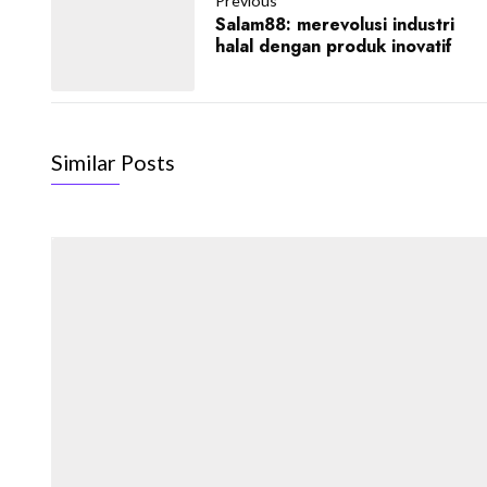
Previous
Salam88: merevolusi industri
halal dengan produk inovatif
Similar Posts