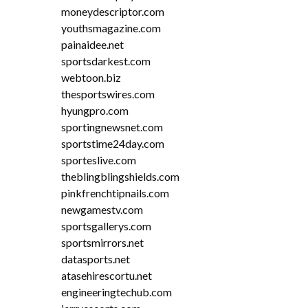
moneydescriptor.com
youthsmagazine.com
painaidee.net
sportsdarkest.com
webtoon.biz
thesportswires.com
hyungpro.com
sportingnewsnet.com
sportstime24day.com
sporteslive.com
theblingblingshields.com
pinkfrenchtipnails.com
newgamestv.com
sportsgallerys.com
sportsmirrors.net
datasports.net
atasehirescortu.net
engineeringtechub.com