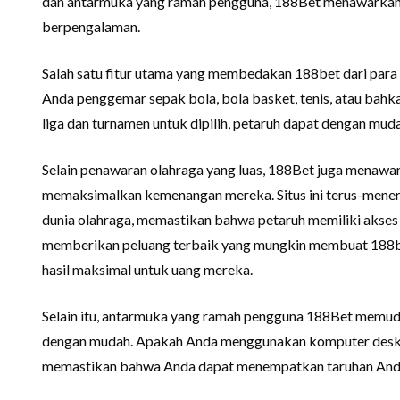
dan antarmuka yang ramah pengguna, 188Bet menawarkan 
berpengalaman.
Salah satu fitur utama yang membedakan 188bet dari para 
Anda penggemar sepak bola, bola basket, tenis, atau bahk
liga dan turnamen untuk dipilih, petaruh dapat dengan 
Selain penawaran olahraga yang luas, 188Bet juga menaw
memaksimalkan kemenangan mereka. Situs ini terus-mene
dunia olahraga, memastikan bahwa petaruh memiliki akse
memberikan peluang terbaik yang mungkin membuat 188bet 
hasil maksimal untuk uang mereka.
Selain itu, antarmuka yang ramah pengguna 188Bet memud
dengan mudah. Apakah Anda menggunakan komputer desktop 
memastikan bahwa Anda dapat menempatkan taruhan Anda d