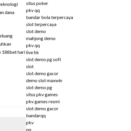
situs poker
teknologi
pkv qq
an dana
bandar bola terpercaya
slot terpercaya
slot demo
peluang
mahjong demo
tuhkan
pkv qq
 188bet hari
live hk
slot demo pg soft
slot
slot demo gacor
demo slot maxwin
slot demo pg
situs pkv games
pkv games resmi
slot demo gacor
bandarqq
pkv
qq