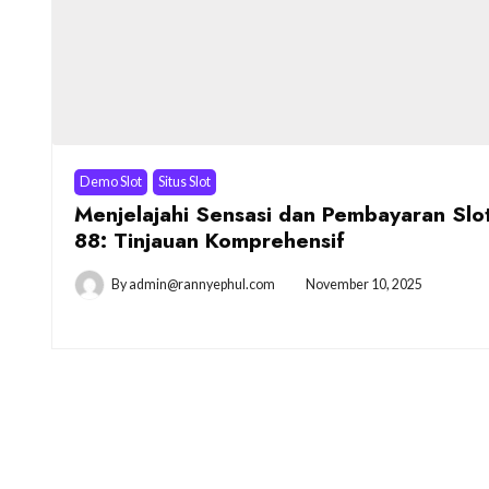
Demo Slot
Situs Slot
Menjelajahi Sensasi dan Pembayaran Slo
88: Tinjauan Komprehensif
By
admin@rannyephul.com
November 10, 2025