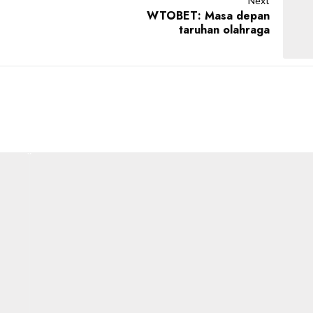
Next
WTOBET: Masa depan
taruhan olahraga