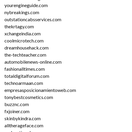
yourengineguide.com
nybreakings.com
outstationcabsservices.com
thekrtagy.com
xchangeindia.com
coolmicrotech.com
dreamhousehack.com
the-techteacher.com
automobilenews-online.com
fashionalltimes.com
totaldigitalforum.com
technoarmaan.com
empresasposicionamientoweb.com
tonybestcosmetics.com
buzznc.com
fxjoiner.com
skinbykindra.com
alltherageface.com