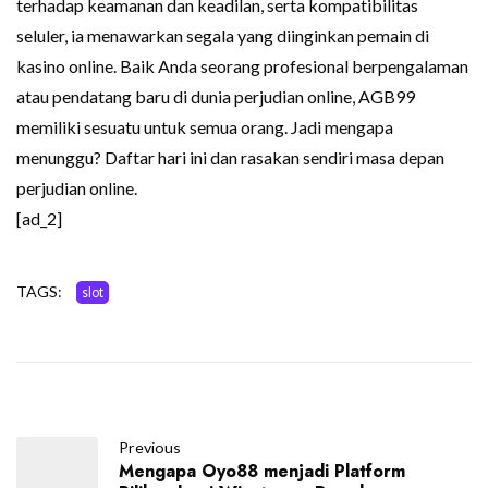
terhadap keamanan dan keadilan, serta kompatibilitas
seluler, ia menawarkan segala yang diinginkan pemain di
kasino online. Baik Anda seorang profesional berpengalaman
atau pendatang baru di dunia perjudian online, AGB99
memiliki sesuatu untuk semua orang. Jadi mengapa
menunggu? Daftar hari ini dan rasakan sendiri masa depan
perjudian online.
[ad_2]
TAGS:
slot
Previous
Mengapa Oyo88 menjadi Platform