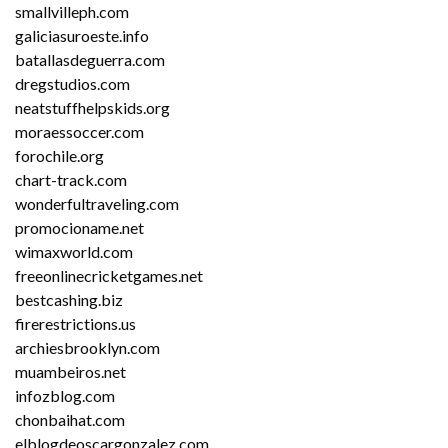
smallvilleph.com
galiciasuroeste.info
batallasdeguerra.com
dregstudios.com
neatstuffhelpskids.org
moraessoccer.com
forochile.org
chart-track.com
wonderfultraveling.com
promocioname.net
wimaxworld.com
freeonlinecricketgames.net
bestcashing.biz
firerestrictions.us
archiesbrooklyn.com
muambeiros.net
infozblog.com
chonbaihat.com
elblogdeoscargonzalez.com