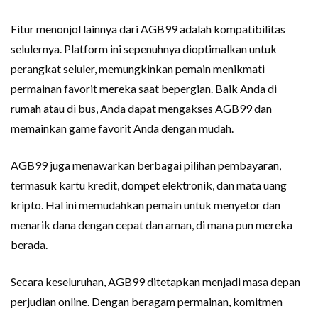
Fitur menonjol lainnya dari AGB99 adalah kompatibilitas
selulernya. Platform ini sepenuhnya dioptimalkan untuk
perangkat seluler, memungkinkan pemain menikmati
permainan favorit mereka saat bepergian. Baik Anda di
rumah atau di bus, Anda dapat mengakses AGB99 dan
memainkan game favorit Anda dengan mudah.
AGB99 juga menawarkan berbagai pilihan pembayaran,
termasuk kartu kredit, dompet elektronik, dan mata uang
kripto. Hal ini memudahkan pemain untuk menyetor dan
menarik dana dengan cepat dan aman, di mana pun mereka
berada.
Secara keseluruhan, AGB99 ditetapkan menjadi masa depan
perjudian online. Dengan beragam permainan, komitmen