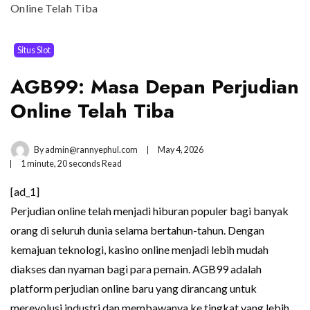
Online Telah Tiba
Situs Slot
AGB99: Masa Depan Perjudian
Online Telah Tiba
By
admin@rannyephul.com
May 4, 2026
1 minute, 20 seconds Read
[ad_1]
Perjudian online telah menjadi hiburan populer bagi banyak
orang di seluruh dunia selama bertahun-tahun. Dengan
kemajuan teknologi, kasino online menjadi lebih mudah
diakses dan nyaman bagi para pemain. AGB99 adalah
platform perjudian online baru yang dirancang untuk
merevolusi industri dan membawanya ke tingkat yang lebih