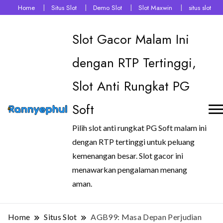
Home
Situs Slot
Demo Slot
Slot Maxwin
situs slot
Slot Gacor Malam Ini
dengan RTP Tertinggi,
Slot Anti Rungkat PG
Soft
Pilih slot anti rungkat PG Soft malam ini
dengan RTP tertinggi untuk peluang
kemenangan besar. Slot gacor ini
menawarkan pengalaman menang
aman.
Home
Situs Slot
AGB99: Masa Depan Perjudian