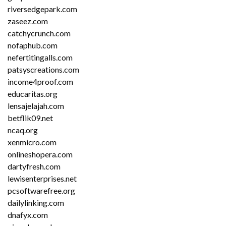
riversedgepark.com
zaseez.com
catchycrunch.com
nofaphub.com
nefertitingalls.com
patsyscreations.com
income4proof.com
educaritas.org
lensajelajah.com
betflik09.net
ncaq.org
xenmicro.com
onlineshopera.com
dartyfresh.com
lewisenterprises.net
pcsoftwarefree.org
dailylinking.com
dnafyx.com