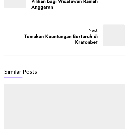
Pilihan bagi Wisatawan Ramah
Anggaran
Next
Temukan Keuntungan Bertaruh di
Kratonbet
Similar Posts