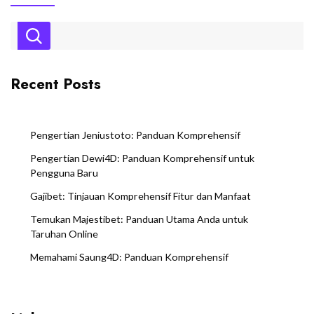
Recent Posts
Pengertian Jeniustoto: Panduan Komprehensif
Pengertian Dewi4D: Panduan Komprehensif untuk
Pengguna Baru
Gajibet: Tinjauan Komprehensif Fitur dan Manfaat
Temukan Majestibet: Panduan Utama Anda untuk
Taruhan Online
Memahami Saung4D: Panduan Komprehensif