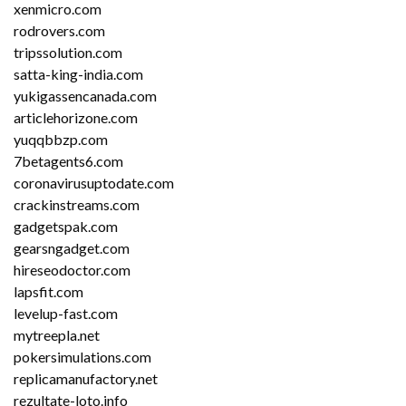
xenmicro.com
rodrovers.com
tripssolution.com
satta-king-india.com
yukigassencanada.com
articlehorizone.com
yuqqbbzp.com
7betagents6.com
coronavirusuptodate.com
crackinstreams.com
gadgetspak.com
gearsngadget.com
hireseodoctor.com
lapsfit.com
levelup-fast.com
mytreepla.net
pokersimulations.com
replicamanufactory.net
rezultate-loto.info