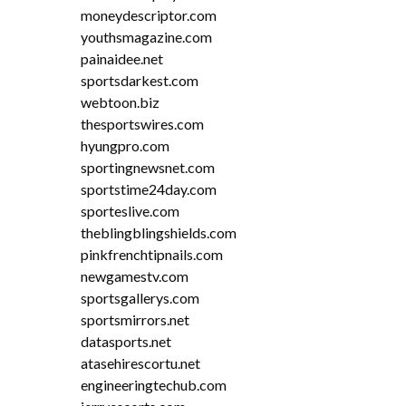
moneydescriptor.com
youthsmagazine.com
painaidee.net
sportsdarkest.com
webtoon.biz
thesportswires.com
hyungpro.com
sportingnewsnet.com
sportstime24day.com
sporteslive.com
theblingblingshields.com
pinkfrenchtipnails.com
newgamestv.com
sportsgallerys.com
sportsmirrors.net
datasports.net
atasehirescortu.net
engineeringtechub.com