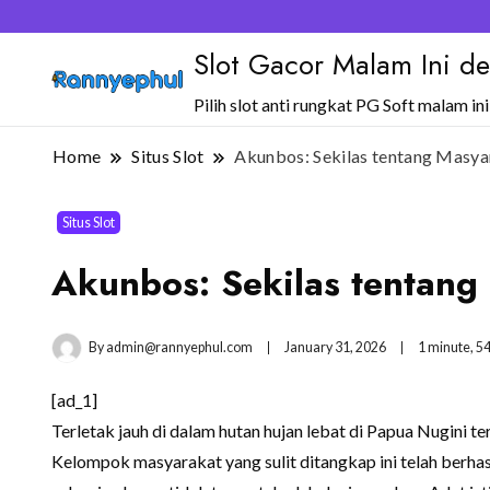
Slot Gacor Malam Ini de
Pilih slot anti rungkat PG Soft malam 
Home
Situs Slot
Akunbos: Sekilas tentang Masya
Situs Slot
Akunbos: Sekilas tentang
By
admin@rannyephul.com
January 31, 2026
1 minute, 5
[ad_1]
Terletak jauh di dalam hutan hujan lebat di Papua Nugini 
Kelompok masyarakat yang sulit ditangkap ini telah berh