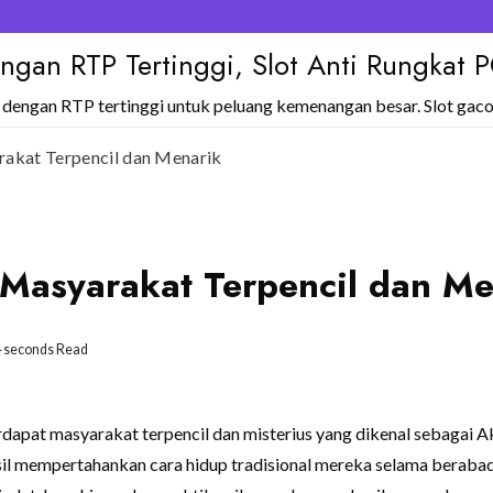
ngan RTP Tertinggi, Slot Anti Rungkat P
ini dengan RTP tertinggi untuk peluang kemenangan besar. Slot g
rakat Terpencil dan Menarik
 Masyarakat Terpencil dan Me
4 seconds Read
terdapat masyarakat terpencil dan misterius yang dikenal sebagai 
asil mempertahankan cara hidup tradisional mereka selama beraba