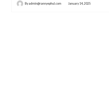
By
admin@rannyephul.com
January 14, 2025