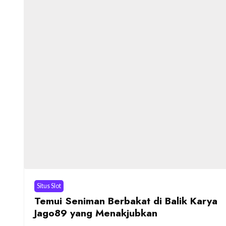
Situs Slot
Temui Seniman Berbakat di Balik Karya
Jago89 yang Menakjubkan