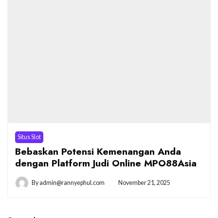
Situs Slot
Bebaskan Potensi Kemenangan Anda
dengan Platform Judi Online MPO88Asia
By
admin@rannyephul.com
November 21, 2025