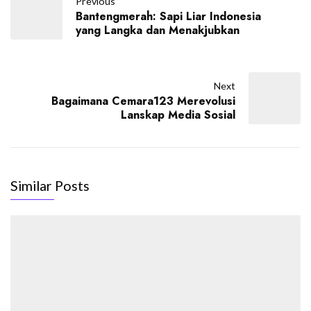
Previous
Bantengmerah: Sapi Liar Indonesia
yang Langka dan Menakjubkan
Next
Bagaimana Cemara123 Merevolusi
Lanskap Media Sosial
Similar Posts