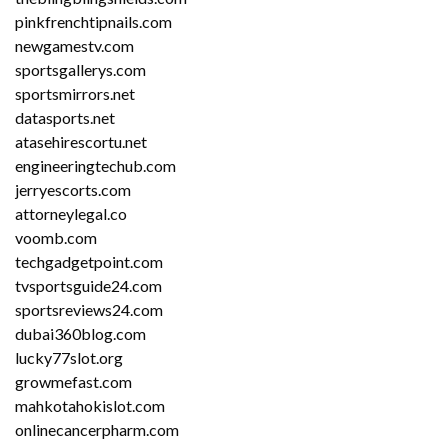
pinkfrenchtipnails.com
newgamestv.com
sportsgallerys.com
sportsmirrors.net
datasports.net
atasehirescortu.net
engineeringtechub.com
jerryescorts.com
attorneylegal.co
voomb.com
techgadgetpoint.com
tvsportsguide24.com
sportsreviews24.com
dubai360blog.com
lucky77slot.org
growmefast.com
mahkotahokislot.com
onlinecancerpharm.com