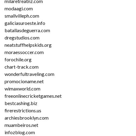
milaretreatnz.com
modaagi.com
smallvilleph.com
galiciasuroeste.info
batallasdeguerra.com
dregstudios.com
neatstuffhelpskids.org
moraessoccer.com
forochile.org
chart-track.com
wonderfultraveling.com
promocioname.net
wimaxworld.com
freeonlinecricketgames.net
bestcashing.biz
firerestrictions.us
archiesbrooklyn.com
muambeiros.net
infozblog.com