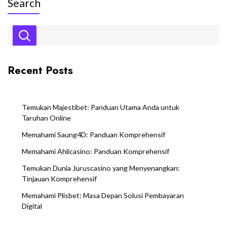
Search
Recent Posts
Temukan Majestibet: Panduan Utama Anda untuk
Taruhan Online
Memahami Saung4D: Panduan Komprehensif
Memahami Ahlicasino: Panduan Komprehensif
Temukan Dunia Juruscasino yang Menyenangkan:
Tinjauan Komprehensif
Memahami Plisbet: Masa Depan Solusi Pembayaran
Digital