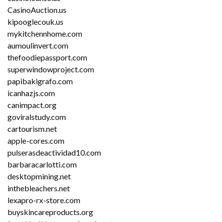
CasinoAuction.us
kipooglecouk.us
mykitchennhome.com
aumoulinvert.com
thefoodiepassport.com
superwindowproject.com
papibakigrafo.com
icanhazjs.com
canimpact.org
goviralstudy.com
cartourism.net
apple-cores.com
pulserasdeactividad10.com
barbaracarlotti.com
desktopmining.net
inthebleachers.net
lexapro-rx-store.com
buyskincareproducts.org