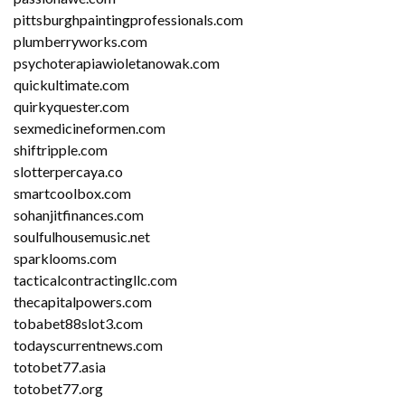
pittsburghpaintingprofessionals.com
plumberryworks.com
psychoterapiawioletanowak.com
quickultimate.com
quirkyquester.com
sexmedicineformen.com
shiftripple.com
slotterpercaya.co
smartcoolbox.com
sohanjitfinances.com
soulfulhousemusic.net
sparklooms.com
tacticalcontractingllc.com
thecapitalpowers.com
tobabet88slot3.com
todayscurrentnews.com
totobet77.asia
totobet77.org