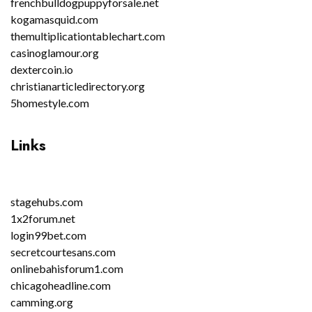
frenchbulldogpuppyforsale.net
kogamasquid.com
themultiplicationtablechart.com
casinoglamour.org
dextercoin.io
christianarticledirectory.org
5homestyle.com
Links
stagehubs.com
1x2forum.net
login99bet.com
secretcourtesans.com
onlinebahisforum1.com
chicagoheadline.com
camming.org