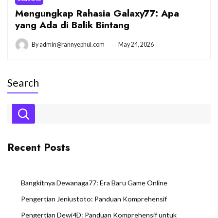
Mengungkap Rahasia Galaxy77: Apa
yang Ada di Balik Bintang
By
admin@rannyephul.com
May 24, 2026
Search
Recent Posts
Bangkitnya Dewanaga77: Era Baru Game Online
Pengertian Jeniustoto: Panduan Komprehensif
Pengertian Dewi4D: Panduan Komprehensif untuk