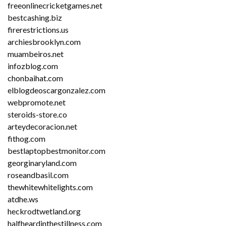
freeonlinecricketgames.net
bestcashing.biz
firerestrictions.us
archiesbrooklyn.com
muambeiros.net
infozblog.com
chonbaihat.com
elblogdeoscargonzalez.com
webpromote.net
steroids-store.co
arteydecoracion.net
fithog.com
bestlaptopbestmonitor.com
georginaryland.com
roseandbasil.com
thewhitewhitelights.com
atdhe.ws
heckrodtwetland.org
halfheardinthestillness.com