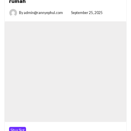
rumah
By
admin@rannyephul.com
September 25, 2025
Situs Slot