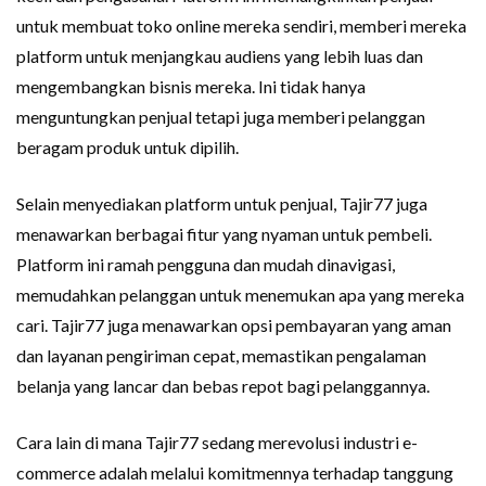
untuk membuat toko online mereka sendiri, memberi mereka
platform untuk menjangkau audiens yang lebih luas dan
mengembangkan bisnis mereka. Ini tidak hanya
menguntungkan penjual tetapi juga memberi pelanggan
beragam produk untuk dipilih.
Selain menyediakan platform untuk penjual, Tajir77 juga
menawarkan berbagai fitur yang nyaman untuk pembeli.
Platform ini ramah pengguna dan mudah dinavigasi,
memudahkan pelanggan untuk menemukan apa yang mereka
cari. Tajir77 juga menawarkan opsi pembayaran yang aman
dan layanan pengiriman cepat, memastikan pengalaman
belanja yang lancar dan bebas repot bagi pelanggannya.
Cara lain di mana Tajir77 sedang merevolusi industri e-
commerce adalah melalui komitmennya terhadap tanggung