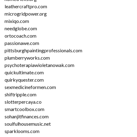
leathercraftpro.com
microgridpower.org
mixiqo.com
needglobe.com
ortocoach.com
passionawe.com
pittsburghpaintingprofessionals.com
plumberryworks.com
psychoterapiawioletanowak.com
quickultimate.com
quirkyquester.com
sexmedicineformen.com
shiftripple.com
slotterpercaya.co
smartcoolbox.com
sohanjitfinances.com
soulfulhousemusic.net
sparklooms.com