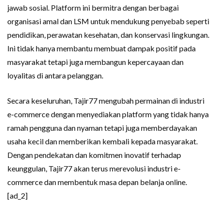
jawab sosial. Platform ini bermitra dengan berbagai
organisasi amal dan LSM untuk mendukung penyebab seperti
pendidikan, perawatan kesehatan, dan konservasi lingkungan.
Ini tidak hanya membantu membuat dampak positif pada
masyarakat tetapi juga membangun kepercayaan dan
loyalitas di antara pelanggan.
Secara keseluruhan, Tajir77 mengubah permainan di industri
e-commerce dengan menyediakan platform yang tidak hanya
ramah pengguna dan nyaman tetapi juga memberdayakan
usaha kecil dan memberikan kembali kepada masyarakat.
Dengan pendekatan dan komitmen inovatif terhadap
keunggulan, Tajir77 akan terus merevolusi industri e-
commerce dan membentuk masa depan belanja online.
[ad_2]