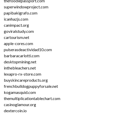
thefoodiepassport.com
superwindowproject.com
papibakigrafo.com
icanhazjs.com
canimpact.org
goviralstudy.com
cartourism.net
apple-cores.com
pulserasdeactividad10.com
barbaracarlotti.com
desktopmining.net
inthebleachers.net
lexapro-rx-store.com
buyskincareproducts.org
frenchbulldogpuppyforsale.net
kogamasquid.com
themultiplicationtablechart.com
casinoglamour.org
dextercoin.io