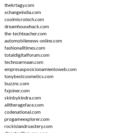
thekrtagy.com
xchangeindia.com
coolmicrotech.com
dreamhousehack.com
the-techteacher.com
automobilenews-online.com
fashionalltimes.com
totaldigitalforum.com
technoarmaan.com
empresasposicionamientoweb.com
tonybestcosmetics.com
buzznc.com
fxjoiner.com
skinbykindra.com
alltherageface.com
codenational.com
progameexplorer.com
rockislandroastery.com