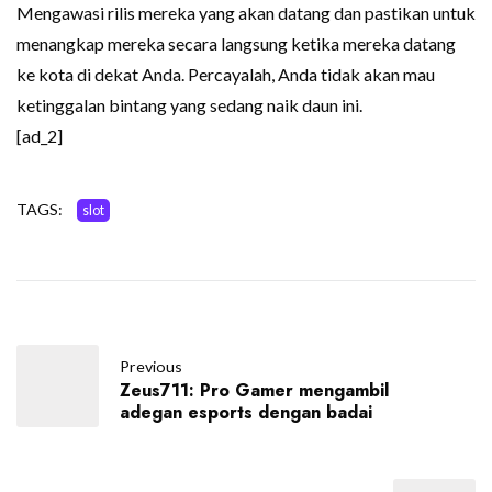
Mengawasi rilis mereka yang akan datang dan pastikan untuk
menangkap mereka secara langsung ketika mereka datang
ke kota di dekat Anda. Percayalah, Anda tidak akan mau
ketinggalan bintang yang sedang naik daun ini.
[ad_2]
TAGS:
slot
Previous
Zeus711: Pro Gamer mengambil
adegan esports dengan badai