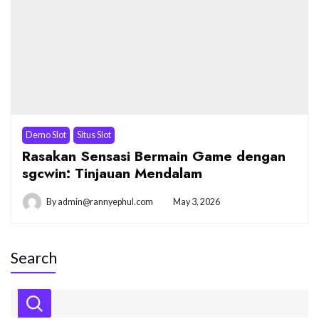
Demo Slot
Situs Slot
Rasakan Sensasi Bermain Game dengan
sgcwin: Tinjauan Mendalam
By
admin@rannyephul.com
May 3, 2026
Search