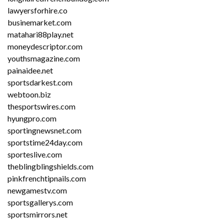
lawyersforhire.co
businemarket.com
matahari88play.net
moneydescriptor.com
youthsmagazine.com
painaidee.net
sportsdarkest.com
webtoon.biz
thesportswires.com
hyungpro.com
sportingnewsnet.com
sportstime24day.com
sporteslive.com
theblingblingshields.com
pinkfrenchtipnails.com
newgamestv.com
sportsgallerys.com
sportsmirrors.net