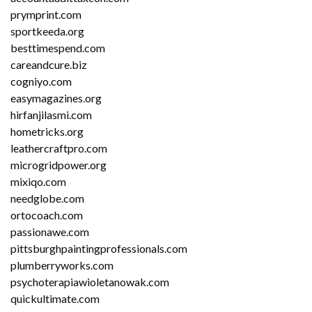
prymprint.com
sportkeeda.org
besttimespend.com
careandcure.biz
cogniyo.com
easymagazines.org
hirfanjilasmi.com
hometricks.org
leathercraftpro.com
microgridpower.org
mixiqo.com
needglobe.com
ortocoach.com
passionawe.com
pittsburghpaintingprofessionals.com
plumberryworks.com
psychoterapiawioletanowak.com
quickultimate.com