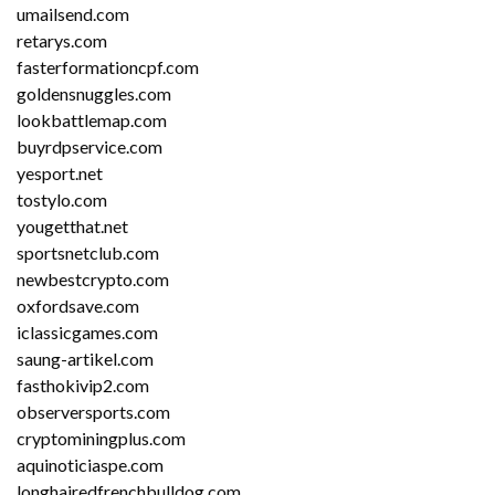
umailsend.com
retarys.com
fasterformationcpf.com
goldensnuggles.com
lookbattlemap.com
buyrdpservice.com
yesport.net
tostylo.com
yougetthat.net
sportsnetclub.com
newbestcrypto.com
oxfordsave.com
iclassicgames.com
saung-artikel.com
fasthokivip2.com
observersports.com
cryptominingplus.com
aquinoticiaspe.com
longhairedfrenchbulldog.com