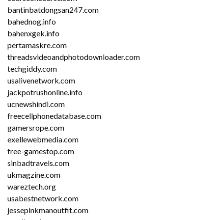
bantinbatdongsan247.com
bahednog.info
bahenxgek.info
pertamaskre.com
threadsvideoandphotodownloader.com
techgiddy.com
usalivenetwork.com
jackpotrushonline.info
ucnewshindi.com
freecellphonedatabase.com
gamersrope.com
exellewebmedia.com
free-gamestop.com
sinbadtravels.com
ukmagzine.com
wareztech.org
usabestnetwork.com
jessepinkmanoutfit.com