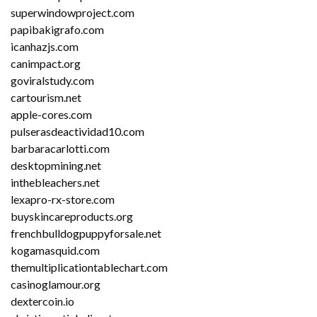
superwindowproject.com
papibakigrafo.com
icanhazjs.com
canimpact.org
goviralstudy.com
cartourism.net
apple-cores.com
pulserasdeactividad10.com
barbaracarlotti.com
desktopmining.net
inthebleachers.net
lexapro-rx-store.com
buyskincareproducts.org
frenchbulldogpuppyforsale.net
kogamasquid.com
themultiplicationtablechart.com
casinoglamour.org
dextercoin.io