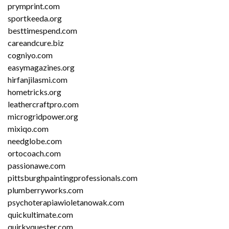
prymprint.com
sportkeeda.org
besttimespend.com
careandcure.biz
cogniyo.com
easymagazines.org
hirfanjilasmi.com
hometricks.org
leathercraftpro.com
microgridpower.org
mixiqo.com
needglobe.com
ortocoach.com
passionawe.com
pittsburghpaintingprofessionals.com
plumberryworks.com
psychoterapiawioletanowak.com
quickultimate.com
quirkyquester.com