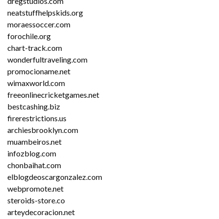
dregstudios.com
neatstuffhelpskids.org
moraessoccer.com
forochile.org
chart-track.com
wonderfultraveling.com
promocioname.net
wimaxworld.com
freeonlinecricketgames.net
bestcashing.biz
firerestrictions.us
archiesbrooklyn.com
muambeiros.net
infozblog.com
chonbaihat.com
elblogdeoscargonzalez.com
webpromote.net
steroids-store.co
arteydecoracion.net