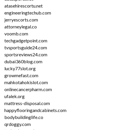
atasehirescortu.net
engineeringtechub.com
jerryescorts.com
attorneylegal.co
voomb.com
techgadgetpoint.com
tvsportsguide24.com
sportsreviews24.com
dubai360blog.com
lucky77slot.org
growmefast.com
mahkotahokislot.com
onlinecancerpharm.com
ufalek.org
mattress-disposal.com
happyflooringandcabinets.com
bodybuildinglife.co
qrdoggy.com