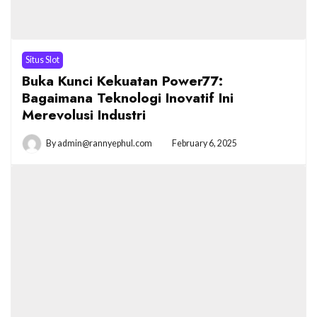
Situs Slot
Buka Kunci Kekuatan Power77:
Bagaimana Teknologi Inovatif Ini
Merevolusi Industri
By
admin@rannyephul.com
February 6, 2025