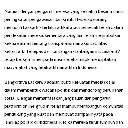
Namun, dengan pengaruh mereka yang semakin besar muncul
peningkatan pengawasan dan kritik. Beberapa orang
menuduh Laskar89 terlalu radikal atau memecah belah dalam
pendekatan mereka, sementara yang lain telah menimbulkan
kekhawatiran tentang transparansi dan akuntabilitas
kelompok. Terlepas dari tantangan -tantangan ini, Laskar89
tetap berkomitmen pada misi mereka untuk menciptakan
masyarakat yang lebih adil dan adil di Indonesia.
Bangkitnya Laskar89 adalah bukti kekuatan media sosial
dalam membentuk wacana politik dan mendorong perubahan
sosial. Dengan memanfaatkan jangkauan dan pengaruh
platform online, grup ini telah mampu membangun komunitas
pendukung yang kuat dan membuat dampak nyata pada
lanskap politik di Indonesia. Ketika mereka terus tumbuh dan