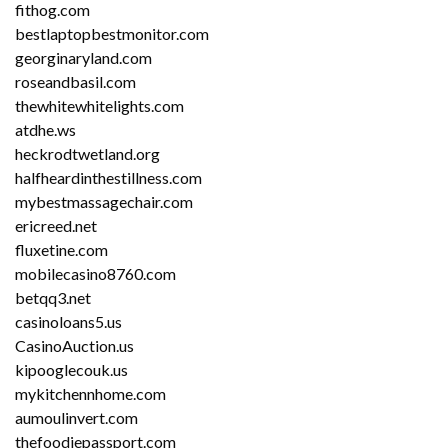
fithog.com
bestlaptopbestmonitor.com
georginaryland.com
roseandbasil.com
thewhitewhitelights.com
atdhe.ws
heckrodtwetland.org
halfheardinthestillness.com
mybestmassagechair.com
ericreed.net
fluxetine.com
mobilecasino8760.com
betqq3.net
casinoloans5.us
CasinoAuction.us
kipooglecouk.us
mykitchennhome.com
aumoulinvert.com
thefoodiepassport.com