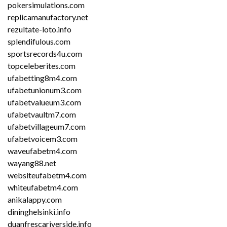
pokersimulations.com
replicamanufactory.net
rezultate-loto.info
splendifulous.com
sportsrecords4u.com
topceleberites.com
ufabetting8m4.com
ufabetunionum3.com
ufabetvalueum3.com
ufabetvaultm7.com
ufabetvillageum7.com
ufabetvoicem3.com
waveufabetm4.com
wayang88.net
websiteufabetm4.com
whiteufabetm4.com
anikalappy.com
dininghelsinki.info
duanfrescariverside.info