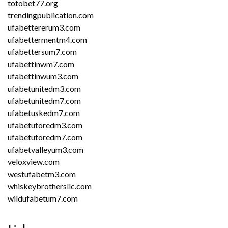
totobet77.org
trendingpublication.com
ufabettererum3.com
ufabettermentm4.com
ufabettersum7.com
ufabettinwm7.com
ufabettinwum3.com
ufabetunitedm3.com
ufabetunitedm7.com
ufabetuskedm7.com
ufabetutoredm3.com
ufabetutoredm7.com
ufabetvalleyum3.com
veloxview.com
westufabetm3.com
whiskeybrothersllc.com
wildufabetum7.com