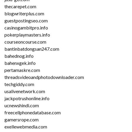
thecarepet.com
blogwriterplus.com
guestpostingseo.com
casinogambitpro.info
pokerplaymasters.info
courseoncourse.com
bantinbatdongsan247.com
bahednog.info
bahenxgek.info
pertamaskre.com
threadsvideoandphotodownloader.com
techgiddy.com
usalivenetwork.com
jackpotrushonline.info
ucnewshindi.com
freecellphonedatabase.com
gamersrope.com
exellewebmedia.com