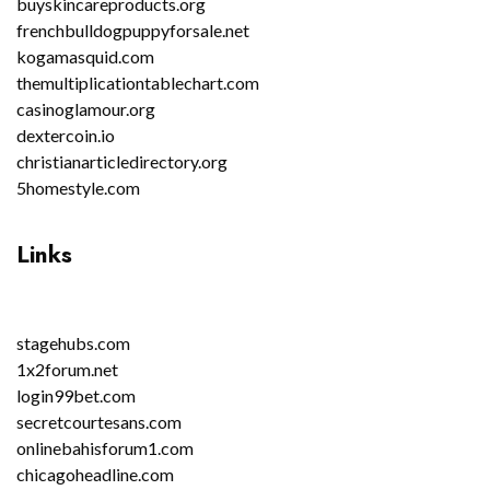
buyskincareproducts.org
frenchbulldogpuppyforsale.net
kogamasquid.com
themultiplicationtablechart.com
casinoglamour.org
dextercoin.io
christianarticledirectory.org
5homestyle.com
Links
stagehubs.com
1x2forum.net
login99bet.com
secretcourtesans.com
onlinebahisforum1.com
chicagoheadline.com