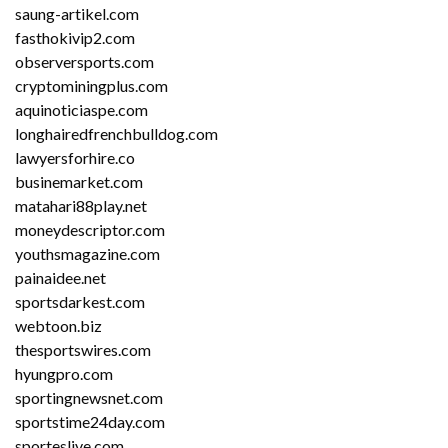
saung-artikel.com
fasthokivip2.com
observersports.com
cryptominingplus.com
aquinoticiaspe.com
longhairedfrenchbulldog.com
lawyersforhire.co
businemarket.com
matahari88play.net
moneydescriptor.com
youthsmagazine.com
painaidee.net
sportsdarkest.com
webtoon.biz
thesportswires.com
hyungpro.com
sportingnewsnet.com
sportstime24day.com
sporteslive.com