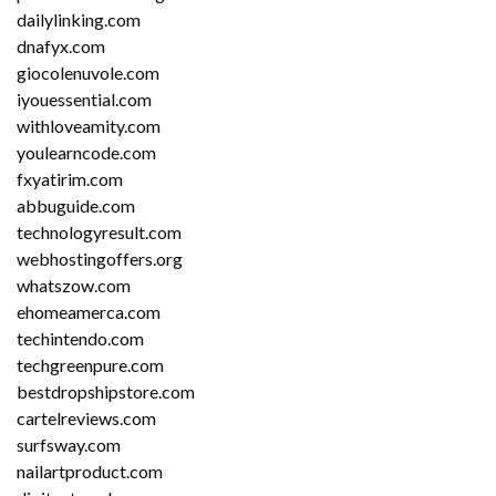
dailylinking.com
dnafyx.com
giocolenuvole.com
iyouessential.com
withloveamity.com
youlearncode.com
fxyatirim.com
abbuguide.com
technologyresult.com
webhostingoffers.org
whatszow.com
ehomeamerca.com
techintendo.com
techgreenpure.com
bestdropshipstore.com
cartelreviews.com
surfsway.com
nailartproduct.com