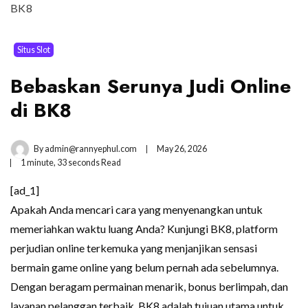
BK8
Situs Slot
Bebaskan Serunya Judi Online
di BK8
By
admin@rannyephul.com
May 26, 2026
1 minute, 33 seconds Read
[ad_1]
Apakah Anda mencari cara yang menyenangkan untuk
memeriahkan waktu luang Anda? Kunjungi BK8, platform
perjudian online terkemuka yang menjanjikan sensasi
bermain game online yang belum pernah ada sebelumnya.
Dengan beragam permainan menarik, bonus berlimpah, dan
layanan pelanggan terbaik, BK8 adalah tujuan utama untuk