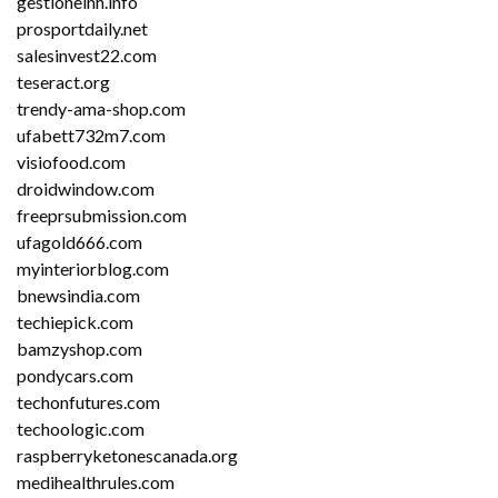
gestioneinh.info
prosportdaily.net
salesinvest22.com
teseract.org
trendy-ama-shop.com
ufabett732m7.com
visiofood.com
droidwindow.com
freeprsubmission.com
ufagold666.com
myinteriorblog.com
bnewsindia.com
techiepick.com
bamzyshop.com
pondycars.com
techonfutures.com
techoologic.com
raspberryketonescanada.org
medihealthrules.com