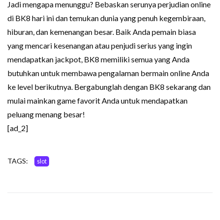
Jadi mengapa menunggu? Bebaskan serunya perjudian online
di BK8 hari ini dan temukan dunia yang penuh kegembiraan,
hiburan, dan kemenangan besar. Baik Anda pemain biasa
yang mencari kesenangan atau penjudi serius yang ingin
mendapatkan jackpot, BK8 memiliki semua yang Anda
butuhkan untuk membawa pengalaman bermain online Anda
ke level berikutnya. Bergabunglah dengan BK8 sekarang dan
mulai mainkan game favorit Anda untuk mendapatkan
peluang menang besar!
[ad_2]
TAGS:
slot