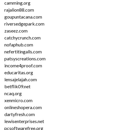
camming.org
rajalion88.com
goupuntacana.com
riversedgepark.com
zaseez.com
catchycrunch.com
nofaphub.com
nefertitingalls.com
patsyscreations.com
income4proof.com
educaritas.org
lensajelajah.com
betflik09.net
ncaq.org
xenmicro.com
onlineshopera.com
dartyfresh.com
lewisenterprises.net
pcsoftwarefree.org