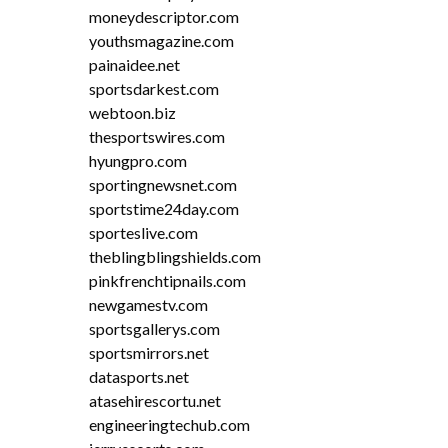
moneydescriptor.com
youthsmagazine.com
painaidee.net
sportsdarkest.com
webtoon.biz
thesportswires.com
hyungpro.com
sportingnewsnet.com
sportstime24day.com
sporteslive.com
theblingblingshields.com
pinkfrenchtipnails.com
newgamestv.com
sportsgallerys.com
sportsmirrors.net
datasports.net
atasehirescortu.net
engineeringtechub.com