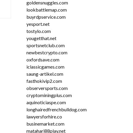
goldensnuggles.com
lookbattlemap.com
buyrdpservice.com
yesport.net
tostylo.com
yougetthat.net
sportsnetclub.com
newbestcrypto.com
oxfordsave.com
iclassicgames.com
saung-artikel.com
fasthokivip2.com
observersports.com
cryptominingplus.com
aquinoticiaspe.com
longhairedfrenchbulldog.com
lawyersforhire.co
businemarket.com
matahari88play.net