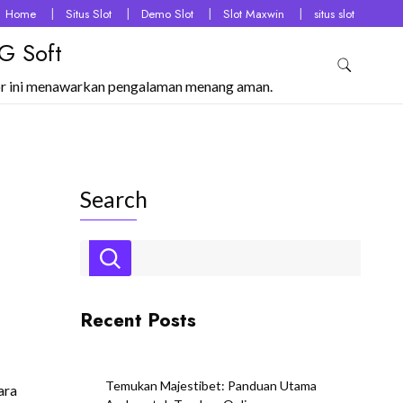
Home
Situs Slot
Demo Slot
Slot Maxwin
situs slot
G Soft
acor ini menawarkan pengalaman menang aman.
Search
Recent Posts
Temukan Majestibet: Panduan Utama
ara