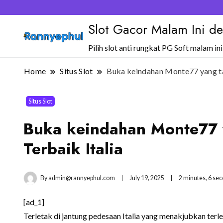
Slot Gacor Malam Ini de
Pilih slot anti rungkat PG Soft malam 
Home
Situs Slot
Buka keindahan Monte77 yang tak
Situs Slot
Buka keindahan Monte77 y
Terbaik Italia
By
admin@rannyephul.com
July 19, 2025
2 minutes, 6 se
[ad_1]
Terletak di jantung pedesaan Italia yang menakjubkan te