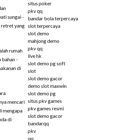
situs poker
dan
pkv qq
ti sungai -
bandar bola terpercaya
 retret yang
slot terpercaya
slot demo
mahjong demo
pkv qq
dalah rumah
live hk
n bahan -
slot demo pg soft
makanan di
slot
slot demo gacor
demo slot maxwin
ara
slot demo pg
situs pkv games
anya mencari
pkv games resmi
adi mengapa
slot demo gacor
nda di
bandarqq
pkv
qq