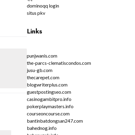
dominoqq login
situs pkv
Links
punjwanis.com
the-parcs-clematiscondos.com
jusu-gb.com
thecarepet.com
blogwriterplus.com
guestpostingseo.com
casinogambitpro.info
pokerplaymasters.info
courseoncourse.com
bantinbatdongsan247.com
bahednog.info