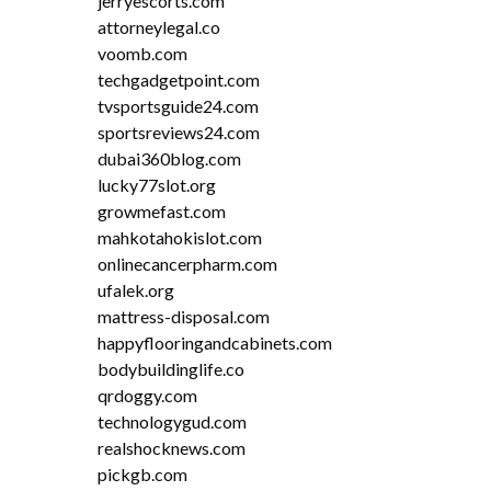
jerryescorts.com
attorneylegal.co
voomb.com
techgadgetpoint.com
tvsportsguide24.com
sportsreviews24.com
dubai360blog.com
lucky77slot.org
growmefast.com
mahkotahokislot.com
onlinecancerpharm.com
ufalek.org
mattress-disposal.com
happyflooringandcabinets.com
bodybuildinglife.co
qrdoggy.com
technologygud.com
realshocknews.com
pickgb.com