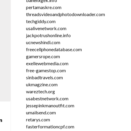
bahenxgek.info
pertamaskre.com
threadsvideoandphotodownloader.com
techgiddy.com
usalivenetwork.com
jackpotrushonline.info
ucnewshindi.com
freecellphonedatabase.com
gamersrope.com
exellewebmedia.com
free-gamestop.com
sinbadtravels.com
ukmagzine.com
wareztech.org
usabestnetwork.com
jessepinkmanoutfit.com
umailsend.com
n
retarys.com
fasterformationcpf.com