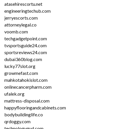
atasehirescortu.net
engineeringtechub.com
jerryescorts.com
attorneylegal.co
voomb.com
techgadgetpoint.com
tvsportsguide24.com
sportsreviews24.com
dubai360blog.com
lucky77slot.org
growmefast.com
mahkotahokislot.com
onlinecancerpharm.com
ufalek.org
mattress-disposal.com
happyflooringandcabinets.com
bodybuildinglife.co
qrdoggy.com
technologygud.com