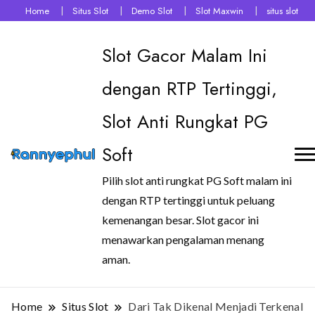
Home
Situs Slot
Demo Slot
Slot Maxwin
situs slot
Slot Gacor Malam Ini
dengan RTP Tertinggi,
Slot Anti Rungkat PG
Soft
Pilih slot anti rungkat PG Soft malam ini
dengan RTP tertinggi untuk peluang
kemenangan besar. Slot gacor ini
menawarkan pengalaman menang
aman.
Home
Situs Slot
Dari Tak Dikenal Menjadi Terkenal