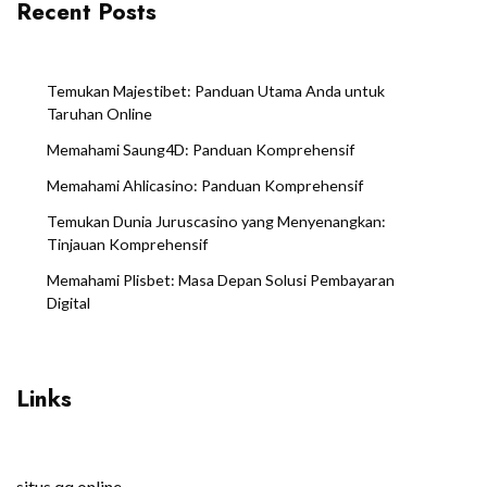
Recent Posts
Temukan Majestibet: Panduan Utama Anda untuk
Taruhan Online
Memahami Saung4D: Panduan Komprehensif
Memahami Ahlicasino: Panduan Komprehensif
Temukan Dunia Juruscasino yang Menyenangkan:
Tinjauan Komprehensif
Memahami Plisbet: Masa Depan Solusi Pembayaran
Digital
Links
situs qq online