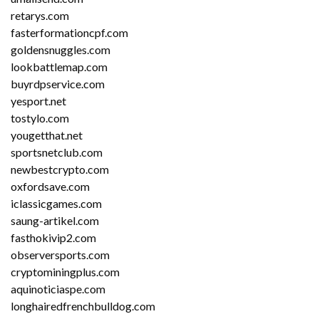
retarys.com
fasterformationcpf.com
goldensnuggles.com
lookbattlemap.com
buyrdpservice.com
yesport.net
tostylo.com
yougetthat.net
sportsnetclub.com
newbestcrypto.com
oxfordsave.com
iclassicgames.com
saung-artikel.com
fasthokivip2.com
observersports.com
cryptominingplus.com
aquinoticiaspe.com
longhairedfrenchbulldog.com