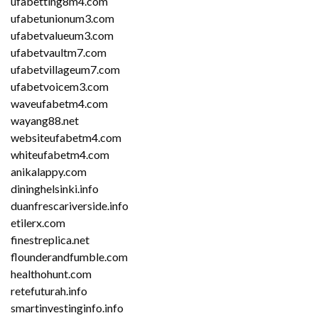
ufabetting8m4.com
ufabetunionum3.com
ufabetvalueum3.com
ufabetvaultm7.com
ufabetvillageum7.com
ufabetvoicem3.com
waveufabetm4.com
wayang88.net
websiteufabetm4.com
whiteufabetm4.com
anikalappy.com
dininghelsinki.info
duanfrescariverside.info
etilerx.com
finestreplica.net
flounderandfumble.com
healthohunt.com
retefuturah.info
smartinvestinginfo.info