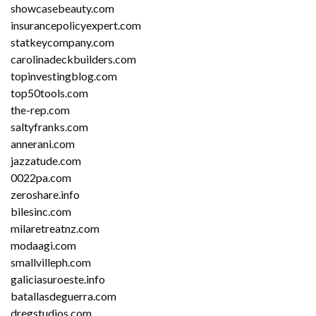
showcasebeauty.com
insurancepolicyexpert.com
statkeycompany.com
carolinadeckbuilders.com
topinvestingblog.com
top50tools.com
the-rep.com
saltyfranks.com
annerani.com
jazzatude.com
0022pa.com
zeroshare.info
bilesinc.com
milaretreatnz.com
modaagi.com
smallvilleph.com
galiciasuroeste.info
batallasdeguerra.com
dregstudios.com