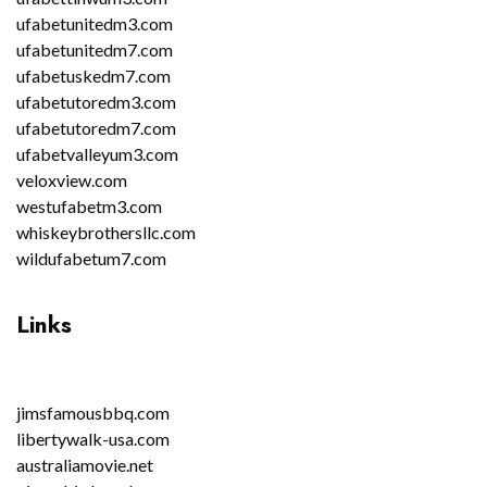
ufabetunitedm3.com
ufabetunitedm7.com
ufabetuskedm7.com
ufabetutoredm3.com
ufabetutoredm7.com
ufabetvalleyum3.com
veloxview.com
westufabetm3.com
whiskeybrothersllc.com
wildufabetum7.com
Links
jimsfamousbbq.com
libertywalk-usa.com
australiamovie.net