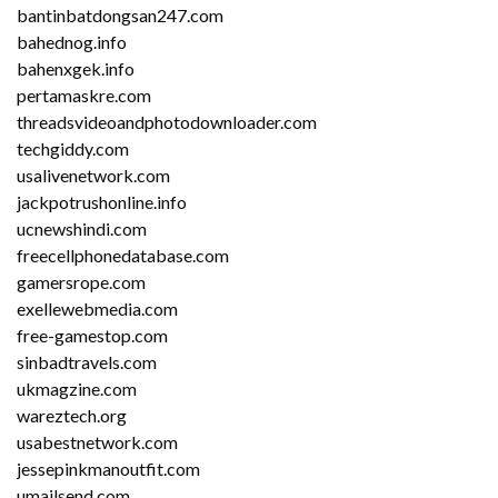
bantinbatdongsan247.com
bahednog.info
bahenxgek.info
pertamaskre.com
threadsvideoandphotodownloader.com
techgiddy.com
usalivenetwork.com
jackpotrushonline.info
ucnewshindi.com
freecellphonedatabase.com
gamersrope.com
exellewebmedia.com
free-gamestop.com
sinbadtravels.com
ukmagzine.com
wareztech.org
usabestnetwork.com
jessepinkmanoutfit.com
umailsend.com