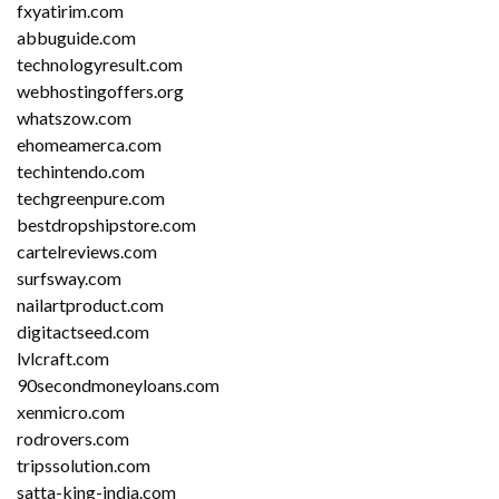
fxyatirim.com
abbuguide.com
technologyresult.com
webhostingoffers.org
whatszow.com
ehomeamerca.com
techintendo.com
techgreenpure.com
bestdropshipstore.com
cartelreviews.com
surfsway.com
nailartproduct.com
digitactseed.com
lvlcraft.com
90secondmoneyloans.com
xenmicro.com
rodrovers.com
tripssolution.com
satta-king-india.com