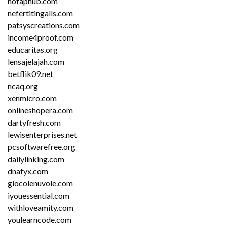
nofaphub.com
nefertitingalls.com
patsyscreations.com
income4proof.com
educaritas.org
lensajelajah.com
betflik09.net
ncaq.org
xenmicro.com
onlineshopera.com
dartyfresh.com
lewisenterprises.net
pcsoftwarefree.org
dailylinking.com
dnafyx.com
giocolenuvole.com
iyouessential.com
withloveamity.com
youlearncode.com