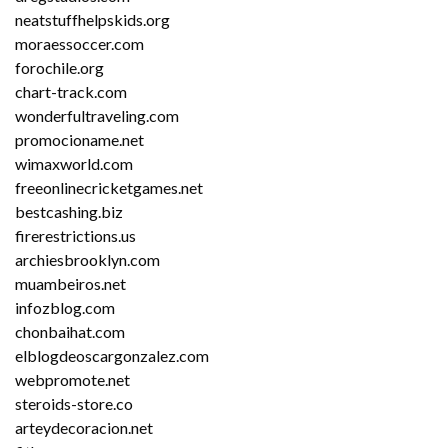
neatstuffhelpskids.org
moraessoccer.com
forochile.org
chart-track.com
wonderfultraveling.com
promocioname.net
wimaxworld.com
freeonlinecricketgames.net
bestcashing.biz
firerestrictions.us
archiesbrooklyn.com
muambeiros.net
infozblog.com
chonbaihat.com
elblogdeoscargonzalez.com
webpromote.net
steroids-store.co
arteydecoracion.net