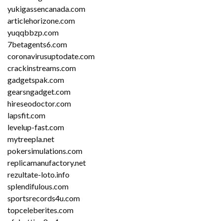
yukigassencanada.com
articlehorizone.com
yuqqbbzp.com
7betagents6.com
coronavirusuptodate.com
crackinstreams.com
gadgetspak.com
gearsngadget.com
hireseodoctor.com
lapsfit.com
levelup-fast.com
mytreepla.net
pokersimulations.com
replicamanufactory.net
rezultate-loto.info
splendifulous.com
sportsrecords4u.com
topceleberites.com