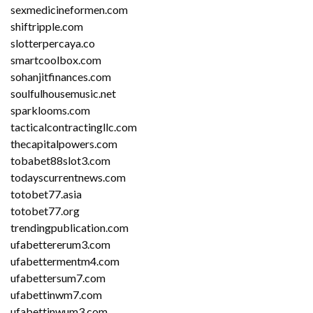
sexmedicineformen.com
shiftripple.com
slotterpercaya.co
smartcoolbox.com
sohanjitfinances.com
soulfulhousemusic.net
sparklooms.com
tacticalcontractingllc.com
thecapitalpowers.com
tobabet88slot3.com
todayscurrentnews.com
totobet77.asia
totobet77.org
trendingpublication.com
ufabettererum3.com
ufabettermentm4.com
ufabettersum7.com
ufabettinwm7.com
ufabettinwum3.com