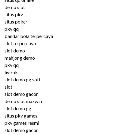
demo slot
situs pkv
situs poker
pkv qq
bandar bola terpercaya
slot terpercaya
slot demo
mahjong demo
pkv qq
live hk
slot demo pg soft
slot
slot demo gacor
demo slot maxwin
slot demo pg
situs pkv games
pkv games resmi
slot demo gacor