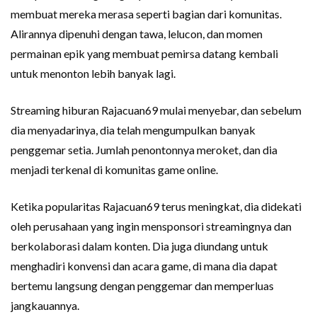
membuat mereka merasa seperti bagian dari komunitas.
Alirannya dipenuhi dengan tawa, lelucon, dan momen
permainan epik yang membuat pemirsa datang kembali
untuk menonton lebih banyak lagi.
Streaming hiburan Rajacuan69 mulai menyebar, dan sebelum
dia menyadarinya, dia telah mengumpulkan banyak
penggemar setia. Jumlah penontonnya meroket, dan dia
menjadi terkenal di komunitas game online.
Ketika popularitas Rajacuan69 terus meningkat, dia didekati
oleh perusahaan yang ingin mensponsori streamingnya dan
berkolaborasi dalam konten. Dia juga diundang untuk
menghadiri konvensi dan acara game, di mana dia dapat
bertemu langsung dengan penggemar dan memperluas
jangkauannya.