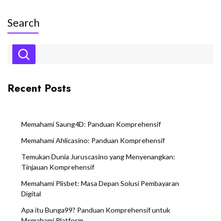
Search
Recent Posts
Memahami Saung4D: Panduan Komprehensif
Memahami Ahlicasino: Panduan Komprehensif
Temukan Dunia Juruscasino yang Menyenangkan:
Tinjauan Komprehensif
Memahami Plisbet: Masa Depan Solusi Pembayaran
Digital
Apa itu Bunga99? Panduan Komprehensif untuk
Memahami Platform