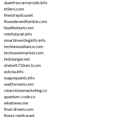
duanfrescariverside.info
etilerx.com
finestreplica.net
flounderandfumble.com
healthohunt.com
retefuturah.info
smartinvestinginfo.info
technewsalliance.com
technonetmarket.com
tedstanger.net
ufabett732um3.com
uskola.info
wagonpaints.info
waitfornext.com
clearvisionmarketing.co
quantum-code.co
whatnews.me
final-dream.com
finest-replica.net