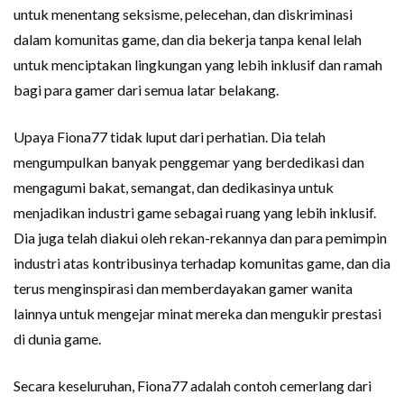
untuk menentang seksisme, pelecehan, dan diskriminasi
dalam komunitas game, dan dia bekerja tanpa kenal lelah
untuk menciptakan lingkungan yang lebih inklusif dan ramah
bagi para gamer dari semua latar belakang.
Upaya Fiona77 tidak luput dari perhatian. Dia telah
mengumpulkan banyak penggemar yang berdedikasi dan
mengagumi bakat, semangat, dan dedikasinya untuk
menjadikan industri game sebagai ruang yang lebih inklusif.
Dia juga telah diakui oleh rekan-rekannya dan para pemimpin
industri atas kontribusinya terhadap komunitas game, dan dia
terus menginspirasi dan memberdayakan gamer wanita
lainnya untuk mengejar minat mereka dan mengukir prestasi
di dunia game.
Secara keseluruhan, Fiona77 adalah contoh cemerlang dari