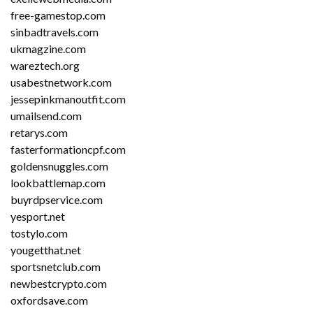
free-gamestop.com
sinbadtravels.com
ukmagzine.com
wareztech.org
usabestnetwork.com
jessepinkmanoutfit.com
umailsend.com
retarys.com
fasterformationcpf.com
goldensnuggles.com
lookbattlemap.com
buyrdpservice.com
yesport.net
tostylo.com
yougetthat.net
sportsnetclub.com
newbestcrypto.com
oxfordsave.com