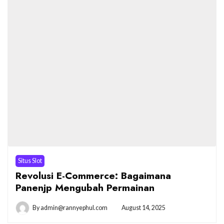
Situs Slot
Revolusi E-Commerce: Bagaimana
Panenjp Mengubah Permainan
By
admin@rannyephul.com
August 14, 2025