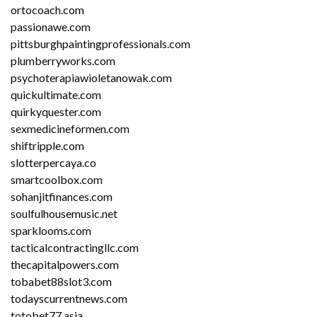
ortocoach.com
passionawe.com
pittsburghpaintingprofessionals.com
plumberryworks.com
psychoterapiawioletanowak.com
quickultimate.com
quirkyquester.com
sexmedicineformen.com
shiftripple.com
slotterpercaya.co
smartcoolbox.com
sohanjitfinances.com
soulfulhousemusic.net
sparklooms.com
tacticalcontractingllc.com
thecapitalpowers.com
tobabet88slot3.com
todayscurrentnews.com
totobet77.asia