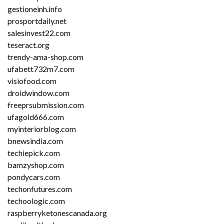
gestioneinh.info
prosportdaily.net
salesinvest22.com
teseract.org
trendy-ama-shop.com
ufabett732m7.com
visiofood.com
droidwindow.com
freeprsubmission.com
ufagold666.com
myinteriorblog.com
bnewsindia.com
techiepick.com
bamzyshop.com
pondycars.com
techonfutures.com
techoologic.com
raspberryketonescanada.org