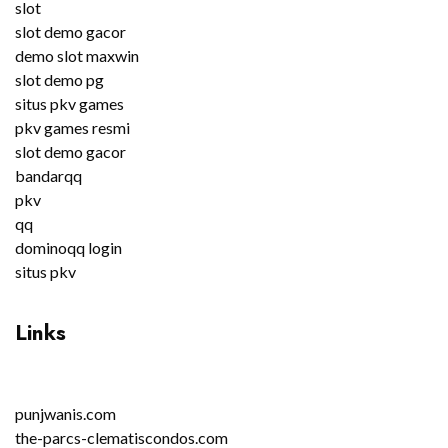
slot
slot demo gacor
demo slot maxwin
slot demo pg
situs pkv games
pkv games resmi
slot demo gacor
bandarqq
pkv
qq
dominoqq login
situs pkv
Links
punjwanis.com
the-parcs-clematiscondos.com