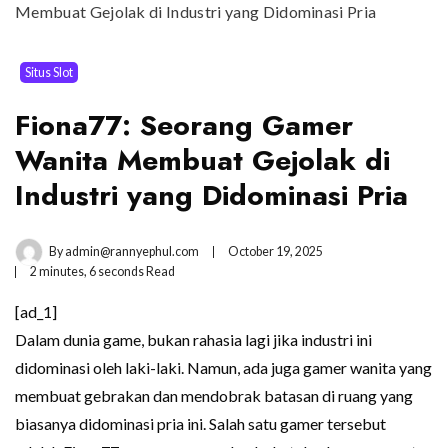
Membuat Gejolak di Industri yang Didominasi Pria
Situs Slot
Fiona77: Seorang Gamer
Wanita Membuat Gejolak di
Industri yang Didominasi Pria
By
admin@rannyephul.com
October 19, 2025
2 minutes, 6 seconds Read
[ad_1]
Dalam dunia game, bukan rahasia lagi jika industri ini
didominasi oleh laki-laki. Namun, ada juga gamer wanita yang
membuat gebrakan dan mendobrak batasan di ruang yang
biasanya didominasi pria ini. Salah satu gamer tersebut