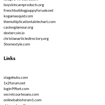
buyskincareproducts.org
frenchbulldogpuppyforsale.net
kogamasquid.com
themultiplicationtablechart.com
casinoglamour.org
dextercoin.io
christianarticledirectory.org
5homestyle.com
Links
stagehubs.com
1x2forum.net
login99bet.com
secretcourtesans.com
onlinebahisforum1.com