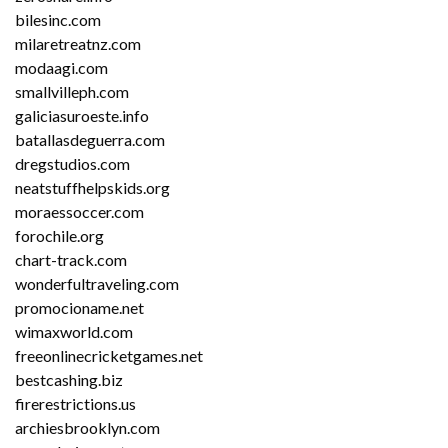
bilesinc.com
milaretreatnz.com
modaagi.com
smallvilleph.com
galiciasuroeste.info
batallasdeguerra.com
dregstudios.com
neatstuffhelpskids.org
moraessoccer.com
forochile.org
chart-track.com
wonderfultraveling.com
promocioname.net
wimaxworld.com
freeonlinecricketgames.net
bestcashing.biz
firerestrictions.us
archiesbrooklyn.com