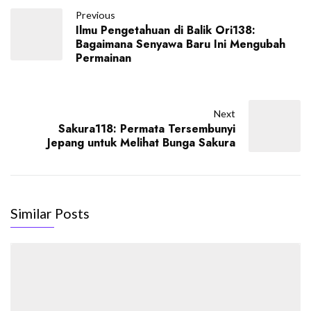
Previous
Ilmu Pengetahuan di Balik Ori138:
Bagaimana Senyawa Baru Ini Mengubah
Permainan
Next
Sakura118: Permata Tersembunyi
Jepang untuk Melihat Bunga Sakura
Similar Posts