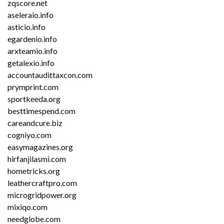
zqscore.net
aseleraio.info
asticio.info
egardenio.info
arxteamio.info
getalexio.info
accountaudittaxcon.com
prymprint.com
sportkeeda.org
besttimespend.com
careandcure.biz
cogniyo.com
easymagazines.org
hirfanjilasmi.com
hometricks.org
leathercraftpro.com
microgridpower.org
mixiqo.com
needglobe.com