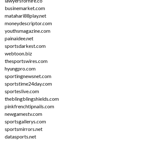
lawyersforhire.co
businemarket.com
matahari88play.net
moneydescriptor.com
youthsmagazine.com
painaidee.net
sportsdarkest.com
webtoon.biz
thesportswires.com
hyungpro.com
sportingnewsnet.com
sportstime24day.com
sporteslive.com
theblingblingshields.com
pinkfrenchtipnails.com
newgamestv.com
sportsgallerys.com
sportsmirrors.net
datasports.net