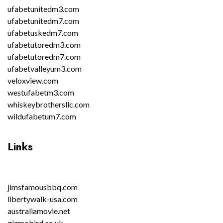
ufabetunitedm3.com
ufabetunitedm7.com
ufabetuskedm7.com
ufabetutoredm3.com
ufabetutoredm7.com
ufabetvalleyum3.com
veloxview.com
westufabetm3.com
whiskeybrothersllc.com
wildufabetum7.com
Links
jimsfamousbbq.com
libertywalk-usa.com
australiamovie.net
gizmobird.co.uk