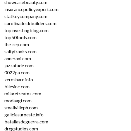
showcasebeauty.com
insurancepolicyexpert.com
statkeycompany.com
carolinadeckbuilders.com
topinvestingblog.com
top50tools.com
the-rep.com
saltyfranks.com
annerani.com
jazzatude.com
0022pa.com
zeroshare.info
bilesinc.com
milaretreatnz.com
modaagi.com
smallvilleph.com
galiciasuroeste.info
batallasdeguerra.com
dregstudios.com