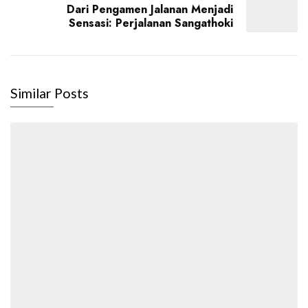
Dari Pengamen Jalanan Menjadi
Sensasi: Perjalanan Sangathoki
Similar Posts