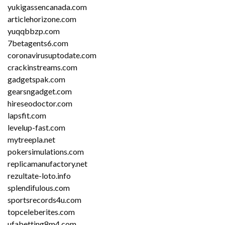
yukigassencanada.com
articlehorizone.com
yuqqbbzp.com
7betagents6.com
coronavirusuptodate.com
crackinstreams.com
gadgetspak.com
gearsngadget.com
hireseodoctor.com
lapsfit.com
levelup-fast.com
mytreepla.net
pokersimulations.com
replicamanufactory.net
rezultate-loto.info
splendifulous.com
sportsrecords4u.com
topceleberites.com
ufabetting8m4.com