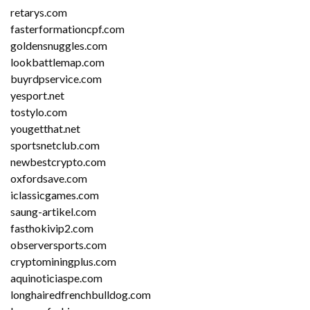
retarys.com
fasterformationcpf.com
goldensnuggles.com
lookbattlemap.com
buyrdpservice.com
yesport.net
tostylo.com
yougetthat.net
sportsnetclub.com
newbestcrypto.com
oxfordsave.com
iclassicgames.com
saung-artikel.com
fasthokivip2.com
observersports.com
cryptominingplus.com
aquinoticiaspe.com
longhairedfrenchbulldog.com