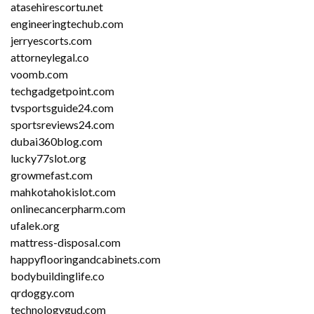
atasehirescortu.net
engineeringtechub.com
jerryescorts.com
attorneylegal.co
voomb.com
techgadgetpoint.com
tvsportsguide24.com
sportsreviews24.com
dubai360blog.com
lucky77slot.org
growmefast.com
mahkotahokislot.com
onlinecancerpharm.com
ufalek.org
mattress-disposal.com
happyflooringandcabinets.com
bodybuildinglife.co
qrdoggy.com
technologygud.com