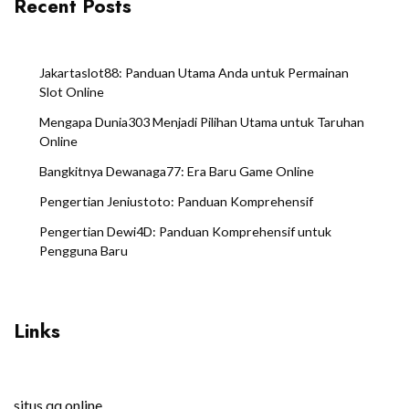
Recent Posts
Jakartaslot88: Panduan Utama Anda untuk Permainan
Slot Online
Mengapa Dunia303 Menjadi Pilihan Utama untuk Taruhan
Online
Bangkitnya Dewanaga77: Era Baru Game Online
Pengertian Jeniustoto: Panduan Komprehensif
Pengertian Dewi4D: Panduan Komprehensif untuk
Pengguna Baru
Links
situs qq online