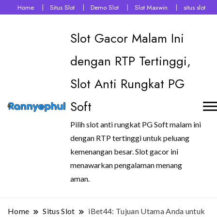
Home
Situs Slot
Demo Slot
Slot Maxwin
situs slot
Slot Gacor Malam Ini
dengan RTP Tertinggi,
Slot Anti Rungkat PG
Soft
Pilih slot anti rungkat PG Soft malam ini
dengan RTP tertinggi untuk peluang
kemenangan besar. Slot gacor ini
menawarkan pengalaman menang
aman.
Home
Situs Slot
iBet44: Tujuan Utama Anda untuk