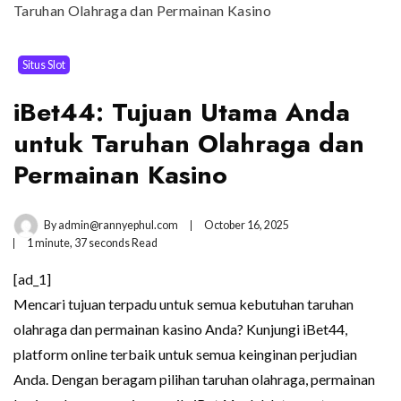
Taruhan Olahraga dan Permainan Kasino
Situs Slot
iBet44: Tujuan Utama Anda
untuk Taruhan Olahraga dan
Permainan Kasino
By
admin@rannyephul.com
October 16, 2025
1 minute, 37 seconds Read
[ad_1]
Mencari tujuan terpadu untuk semua kebutuhan taruhan
olahraga dan permainan kasino Anda? Kunjungi iBet44,
platform online terbaik untuk semua keinginan perjudian
Anda. Dengan beragam pilihan taruhan olahraga, permainan