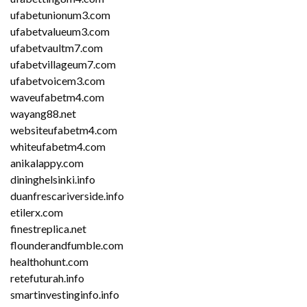
ufabetunionum3.com
ufabetvalueum3.com
ufabetvaultm7.com
ufabetvillageum7.com
ufabetvoicem3.com
waveufabetm4.com
wayang88.net
websiteufabetm4.com
whiteufabetm4.com
anikalappy.com
dininghelsinki.info
duanfrescariverside.info
etilerx.com
finestreplica.net
flounderandfumble.com
healthohunt.com
retefuturah.info
smartinvestinginfo.info