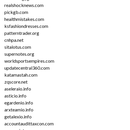
realshocknews.com
pickgb.com
healthmistakes.com
ksfashiondresses.com
patterntrader.org
cnhpa.net
sitalotus.com
supernotes.org
worldsportsempires.com
updatecentral360.com
katamastah.com
zqscore.net
aseleraio.info
asticio.info
egardenio.info
arxteamio.info
getalexio.info
accountaudittaxcon.com