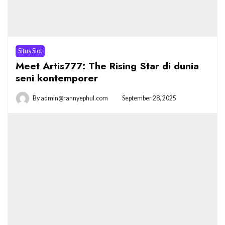
Situs Slot
Meet Artis777: The Rising Star di dunia
seni kontemporer
By
admin@rannyephul.com
September 28, 2025