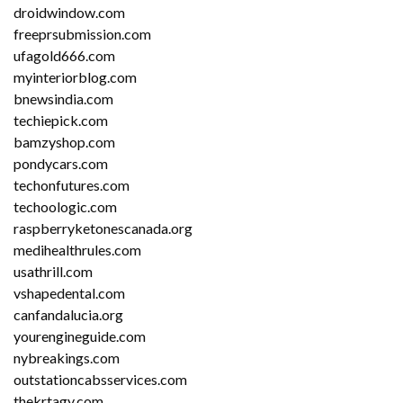
droidwindow.com
freeprsubmission.com
ufagold666.com
myinteriorblog.com
bnewsindia.com
techiepick.com
bamzyshop.com
pondycars.com
techonfutures.com
techoologic.com
raspberryketonescanada.org
medihealthrules.com
usathrill.com
vshapedental.com
canfandalucia.org
yourengineguide.com
nybreakings.com
outstationcabsservices.com
thekrtagy.com