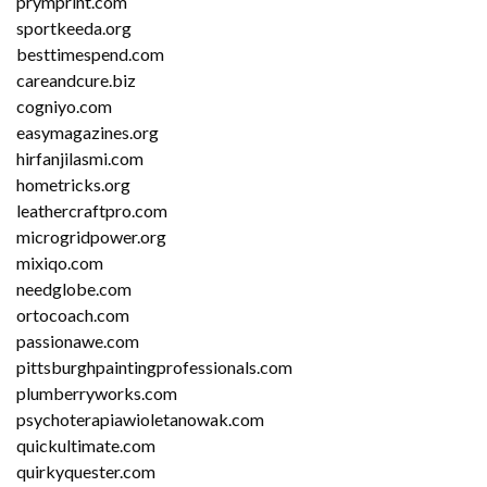
prymprint.com
sportkeeda.org
besttimespend.com
careandcure.biz
cogniyo.com
easymagazines.org
hirfanjilasmi.com
hometricks.org
leathercraftpro.com
microgridpower.org
mixiqo.com
needglobe.com
ortocoach.com
passionawe.com
pittsburghpaintingprofessionals.com
plumberryworks.com
psychoterapiawioletanowak.com
quickultimate.com
quirkyquester.com