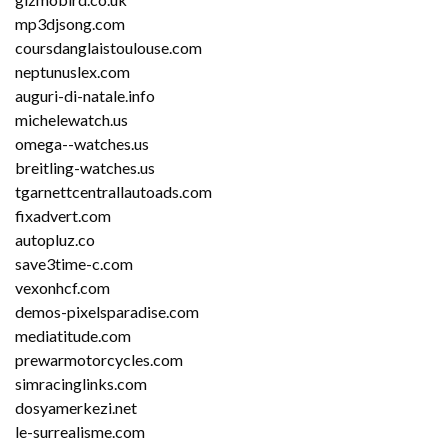
mp3djsong.com
coursdanglaistoulouse.com
neptunuslex.com
auguri-di-natale.info
michelewatch.us
omega--watches.us
breitling-watches.us
tgarnettcentrallautoads.com
fixadvert.com
autopluz.co
save3time-c.com
vexonhcf.com
demos-pixelsparadise.com
mediatitude.com
prewarmotorcycles.com
simracinglinks.com
dosyamerkezi.net
le-surrealisme.com