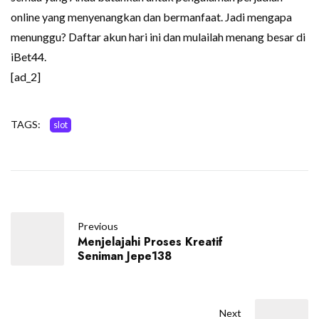
online yang menyenangkan dan bermanfaat. Jadi mengapa
menunggu? Daftar akun hari ini dan mulailah menang besar di
iBet44.
[ad_2]
TAGS:
slot
Previous
Menjelajahi Proses Kreatif
Seniman Jepe138
Next