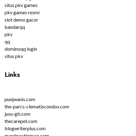
situs pkv games
pkv games resmi
slot demo gacor
bandarqq
pkv
qq
dominoqq login
situs pkv
Links
punjwanis.com
the-parcs-clematiscondos.com
jusu-gb.com
thecarepet.com
blogwriterplus.com
guestpostingseo.com