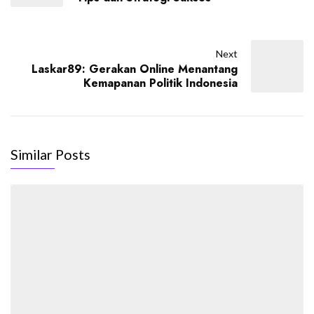
Next
Laskar89: Gerakan Online Menantang
Kemapanan Politik Indonesia
Similar Posts