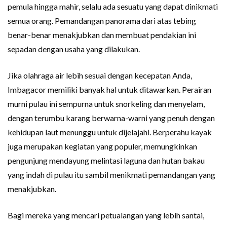
pemula hingga mahir, selalu ada sesuatu yang dapat dinikmati
semua orang. Pemandangan panorama dari atas tebing
benar-benar menakjubkan dan membuat pendakian ini
sepadan dengan usaha yang dilakukan.
Jika olahraga air lebih sesuai dengan kecepatan Anda,
Imbagacor memiliki banyak hal untuk ditawarkan. Perairan
murni pulau ini sempurna untuk snorkeling dan menyelam,
dengan terumbu karang berwarna-warni yang penuh dengan
kehidupan laut menunggu untuk dijelajahi. Berperahu kayak
juga merupakan kegiatan yang populer, memungkinkan
pengunjung mendayung melintasi laguna dan hutan bakau
yang indah di pulau itu sambil menikmati pemandangan yang
menakjubkan.
Bagi mereka yang mencari petualangan yang lebih santai,