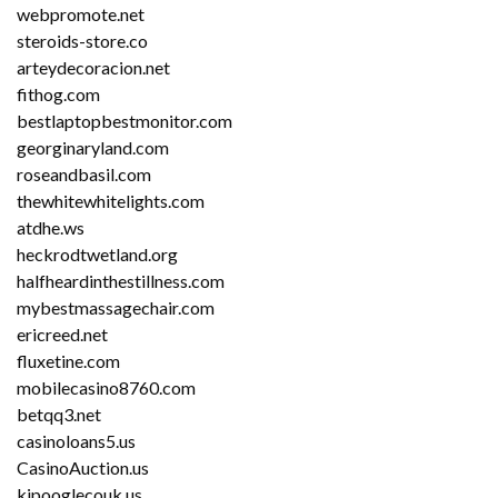
webpromote.net
steroids-store.co
arteydecoracion.net
fithog.com
bestlaptopbestmonitor.com
georginaryland.com
roseandbasil.com
thewhitewhitelights.com
atdhe.ws
heckrodtwetland.org
halfheardinthestillness.com
mybestmassagechair.com
ericreed.net
fluxetine.com
mobilecasino8760.com
betqq3.net
casinoloans5.us
CasinoAuction.us
kipooglecouk.us