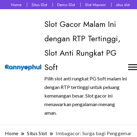
Home
Situs Slot
Demo Slot
Slot Maxwin
situs slot
Slot Gacor Malam Ini
dengan RTP Tertinggi,
Slot Anti Rungkat PG
Soft
Pilih slot anti rungkat PG Soft malam ini
dengan RTP tertinggi untuk peluang
kemenangan besar. Slot gacor ini
menawarkan pengalaman menang
aman.
Home
Situs Slot
Imbagacor: Surga bagi Penggemar