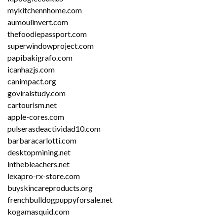
mykitchennhome.com
aumoulinvert.com
thefoodiepassport.com
superwindowproject.com
papibakigrafo.com
icanhazjs.com
canimpact.org
goviralstudy.com
cartourism.net
apple-cores.com
pulserasdeactividad10.com
barbaracarlotti.com
desktopmining.net
inthebleachers.net
lexapro-rx-store.com
buyskincareproducts.org
frenchbulldogpuppyforsale.net
kogamasquid.com