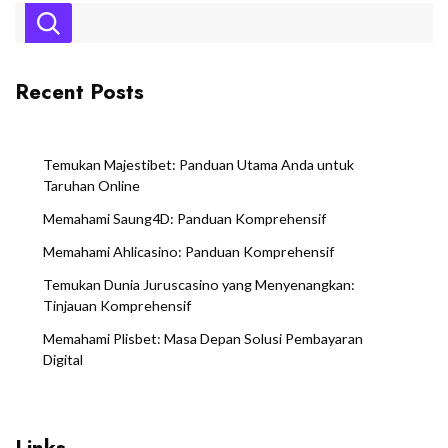
Recent Posts
Temukan Majestibet: Panduan Utama Anda untuk
Taruhan Online
Memahami Saung4D: Panduan Komprehensif
Memahami Ahlicasino: Panduan Komprehensif
Temukan Dunia Juruscasino yang Menyenangkan:
Tinjauan Komprehensif
Memahami Plisbet: Masa Depan Solusi Pembayaran
Digital
Links