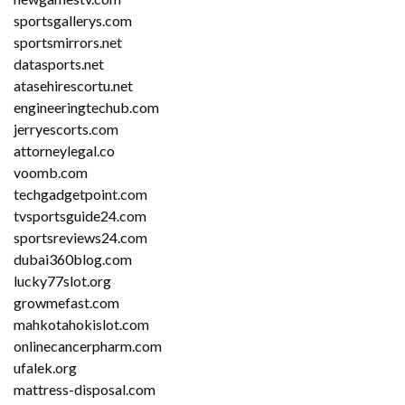
sportsgallerys.com
sportsmirrors.net
datasports.net
atasehirescortu.net
engineeringtechub.com
jerryescorts.com
attorneylegal.co
voomb.com
techgadgetpoint.com
tvsportsguide24.com
sportsreviews24.com
dubai360blog.com
lucky77slot.org
growmefast.com
mahkotahokislot.com
onlinecancerpharm.com
ufalek.org
mattress-disposal.com