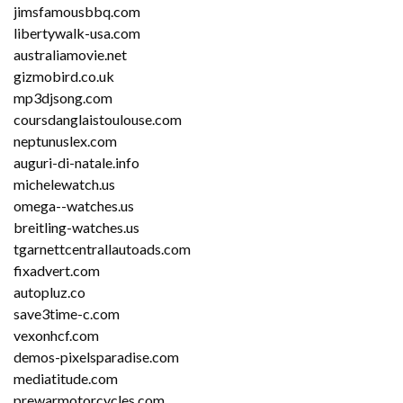
jimsfamousbbq.com
libertywalk-usa.com
australiamovie.net
gizmobird.co.uk
mp3djsong.com
coursdanglaistoulouse.com
neptunuslex.com
auguri-di-natale.info
michelewatch.us
omega--watches.us
breitling-watches.us
tgarnettcentrallautoads.com
fixadvert.com
autopluz.co
save3time-c.com
vexonhcf.com
demos-pixelsparadise.com
mediatitude.com
prewarmotorcycles.com