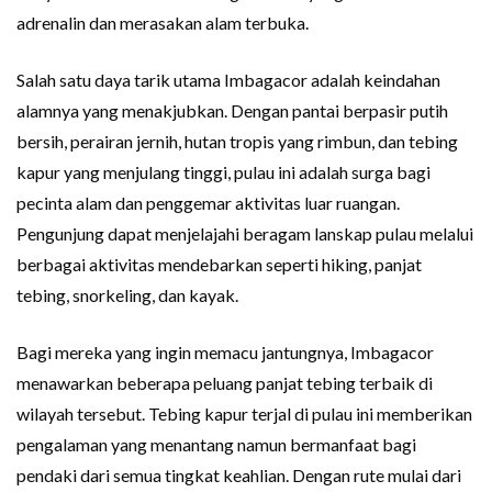
adrenalin dan merasakan alam terbuka.
Salah satu daya tarik utama Imbagacor adalah keindahan
alamnya yang menakjubkan. Dengan pantai berpasir putih
bersih, perairan jernih, hutan tropis yang rimbun, dan tebing
kapur yang menjulang tinggi, pulau ini adalah surga bagi
pecinta alam dan penggemar aktivitas luar ruangan.
Pengunjung dapat menjelajahi beragam lanskap pulau melalui
berbagai aktivitas mendebarkan seperti hiking, panjat
tebing, snorkeling, dan kayak.
Bagi mereka yang ingin memacu jantungnya, Imbagacor
menawarkan beberapa peluang panjat tebing terbaik di
wilayah tersebut. Tebing kapur terjal di pulau ini memberikan
pengalaman yang menantang namun bermanfaat bagi
pendaki dari semua tingkat keahlian. Dengan rute mulai dari