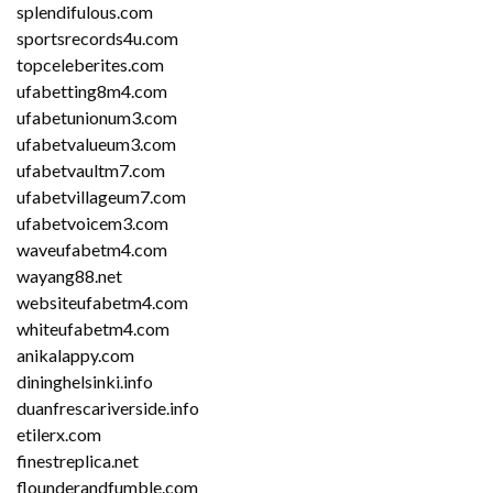
splendifulous.com
sportsrecords4u.com
topceleberites.com
ufabetting8m4.com
ufabetunionum3.com
ufabetvalueum3.com
ufabetvaultm7.com
ufabetvillageum7.com
ufabetvoicem3.com
waveufabetm4.com
wayang88.net
websiteufabetm4.com
whiteufabetm4.com
anikalappy.com
dininghelsinki.info
duanfrescariverside.info
etilerx.com
finestreplica.net
flounderandfumble.com