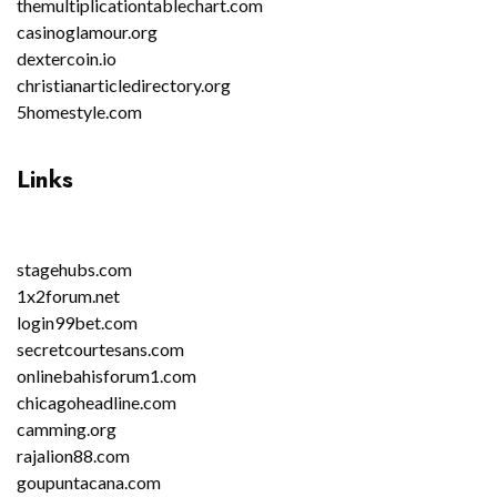
themultiplicationtablechart.com
casinoglamour.org
dextercoin.io
christianarticledirectory.org
5homestyle.com
Links
stagehubs.com
1x2forum.net
login99bet.com
secretcourtesans.com
onlinebahisforum1.com
chicagoheadline.com
camming.org
rajalion88.com
goupuntacana.com