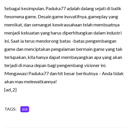
Sebagai kesimpulan, Paduka77 adalah dalang sejati di balik
fenomena game. Desain game inovatifnya, gameplay yang
memikat, dan semangat kewirausahaan telah membuatnya
menjadi kekuatan yang harus diperhitungkan dalam industri
ini. Saat ia terus mendorong batas -batas pengembangan
game dan menciptakan pengalaman bermain game yang tak
terlupakan, kita hanya dapat membayangkan apa yang akan
terjadi di masa depan bagi pengembang visioner ini.
Mengawasi Paduka77 dan hit besar berikutnya – Anda tidak
akan mau melewatkannya!
[ad_2]
TAGS:
slot