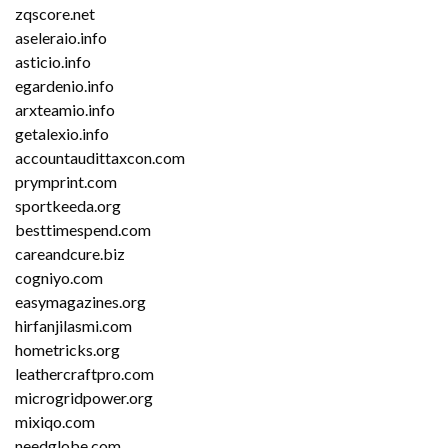
zqscore.net
aseleraio.info
asticio.info
egardenio.info
arxteamio.info
getalexio.info
accountaudittaxcon.com
prymprint.com
sportkeeda.org
besttimespend.com
careandcure.biz
cogniyo.com
easymagazines.org
hirfanjilasmi.com
hometricks.org
leathercraftpro.com
microgridpower.org
mixiqo.com
needglobe.com