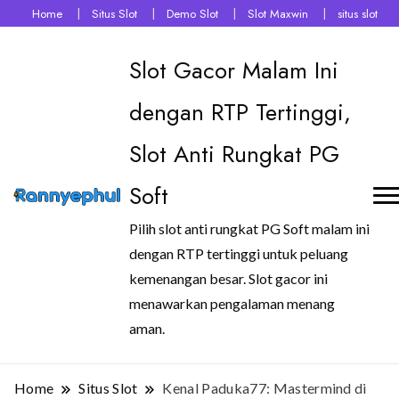
Home
Situs Slot
Demo Slot
Slot Maxwin
situs slot
Slot Gacor Malam Ini
dengan RTP Tertinggi,
Slot Anti Rungkat PG
Soft
Pilih slot anti rungkat PG Soft malam ini
dengan RTP tertinggi untuk peluang
kemenangan besar. Slot gacor ini
menawarkan pengalaman menang
aman.
Home
Situs Slot
Kenal Paduka77: Mastermind di