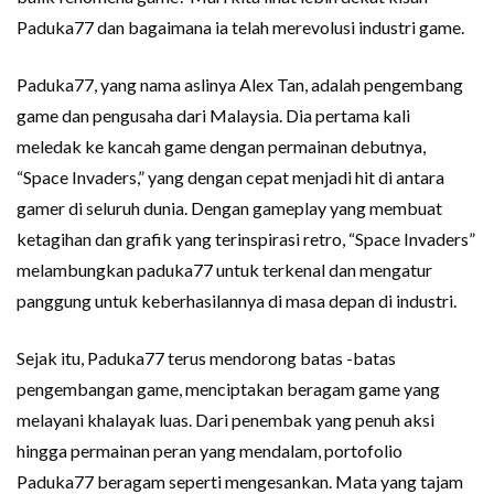
Paduka77 dan bagaimana ia telah merevolusi industri game.
Paduka77, yang nama aslinya Alex Tan, adalah pengembang
game dan pengusaha dari Malaysia. Dia pertama kali
meledak ke kancah game dengan permainan debutnya,
“Space Invaders,” yang dengan cepat menjadi hit di antara
gamer di seluruh dunia. Dengan gameplay yang membuat
ketagihan dan grafik yang terinspirasi retro, “Space Invaders”
melambungkan paduka77 untuk terkenal dan mengatur
panggung untuk keberhasilannya di masa depan di industri.
Sejak itu, Paduka77 terus mendorong batas -batas
pengembangan game, menciptakan beragam game yang
melayani khalayak luas. Dari penembak yang penuh aksi
hingga permainan peran yang mendalam, portofolio
Paduka77 beragam seperti mengesankan. Mata yang tajam