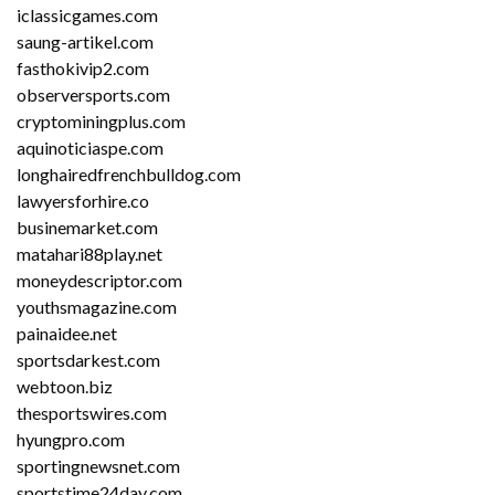
iclassicgames.com
saung-artikel.com
fasthokivip2.com
observersports.com
cryptominingplus.com
aquinoticiaspe.com
longhairedfrenchbulldog.com
lawyersforhire.co
businemarket.com
matahari88play.net
moneydescriptor.com
youthsmagazine.com
painaidee.net
sportsdarkest.com
webtoon.biz
thesportswires.com
hyungpro.com
sportingnewsnet.com
sportstime24day.com