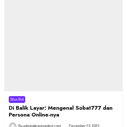
Situs Slot
Di Balik Layar: Mengenal Sobat777 dan
Persona Online-nya
By
admin@rannyephul.com
December 23, 2025