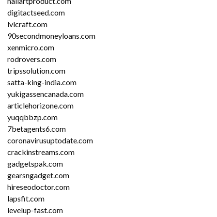
nailartproduct.com
digitactseed.com
lvlcraft.com
90secondmoneyloans.com
xenmicro.com
rodrovers.com
tripssolution.com
satta-king-india.com
yukigassencanada.com
articlehorizone.com
yuqqbbzp.com
7betagents6.com
coronavirusuptodate.com
crackinstreams.com
gadgetspak.com
gearsngadget.com
hireseodoctor.com
lapsfit.com
levelup-fast.com