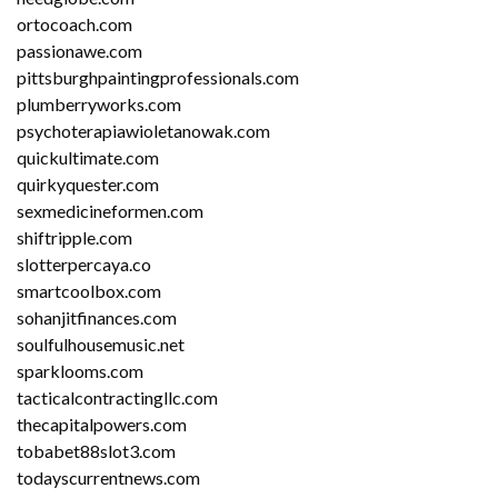
ortocoach.com
passionawe.com
pittsburghpaintingprofessionals.com
plumberryworks.com
psychoterapiawioletanowak.com
quickultimate.com
quirkyquester.com
sexmedicineformen.com
shiftripple.com
slotterpercaya.co
smartcoolbox.com
sohanjitfinances.com
soulfulhousemusic.net
sparklooms.com
tacticalcontractingllc.com
thecapitalpowers.com
tobabet88slot3.com
todayscurrentnews.com