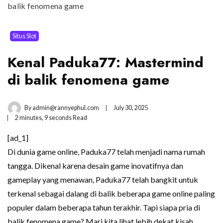
balik fenomena game
Situs Slot
Kenal Paduka77: Mastermind
di balik fenomena game
By
admin@rannyephul.com
July 30, 2025
2 minutes, 9 seconds Read
[ad_1]
Di dunia game online, Paduka77 telah menjadi nama rumah
tangga. Dikenal karena desain game inovatifnya dan
gameplay yang menawan, Paduka77 telah bangkit untuk
terkenal sebagai dalang di balik beberapa game online paling
populer dalam beberapa tahun terakhir. Tapi siapa pria di
balik fenomena game? Mari kita lihat lebih dekat kisah