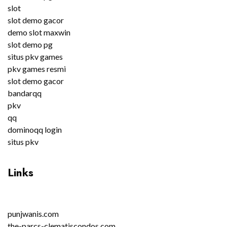
slot
slot demo gacor
demo slot maxwin
slot demo pg
situs pkv games
pkv games resmi
slot demo gacor
bandarqq
pkv
qq
dominoqq login
situs pkv
Links
punjwanis.com
the-parcs-clematiscondos.com