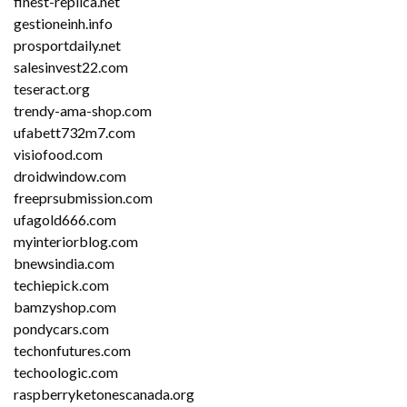
finest-replica.net
gestioneinh.info
prosportdaily.net
salesinvest22.com
teseract.org
trendy-ama-shop.com
ufabett732m7.com
visiofood.com
droidwindow.com
freeprsubmission.com
ufagold666.com
myinteriorblog.com
bnewsindia.com
techiepick.com
bamzyshop.com
pondycars.com
techonfutures.com
techoologic.com
raspberryketonescanada.org