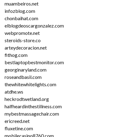
muambeiros.net
infozblog.com
chonbaihat.com
elblogdeoscargonzalez.com
webpromote.net
steroids-store.co
arteydecoracion.net
fithog.com
bestlaptopbestmonitor.com
georginaryland.com
roseandbasil.com
thewhitewhitelights.com
atdhe.ws
heckrodtwetland.org
halfheardinthestillness.com
mybestmassagechair.com
ericreed.net
fluxetine.com
mobilecasino8760.com