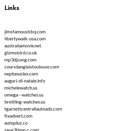
Links
jimsfamousbbq.com
libertywalk-usa.com
australiamovie.net
gizmobird.co.uk
mp3djsong.com
coursdanglaistoulouse.com
neptunuslex.com
auguri-di-natale.info
michelewatch.us
omega--watches.us
breitling-watches.us
tgarnettcentrallautoads.com
fixadvert.com
autopluz.co
save3time-c.com