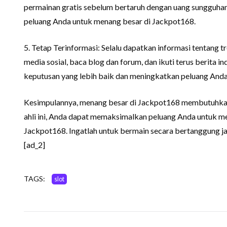
permainan gratis sebelum bertaruh dengan uang sungguha
peluang Anda untuk menang besar di Jackpot168.
5. Tetap Terinformasi: Selalu dapatkan informasi tentang t
media sosial, baca blog dan forum, dan ikuti terus berita 
keputusan yang lebih baik dan meningkatkan peluang And
Kesimpulannya, menang besar di Jackpot168 membutuhkan 
ahli ini, Anda dapat memaksimalkan peluang Anda untuk 
Jackpot168. Ingatlah untuk bermain secara bertanggung 
[ad_2]
TAGS:
slot