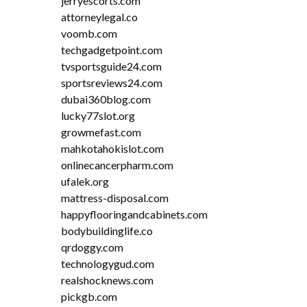
jerryescorts.com
attorneylegal.co
voomb.com
techgadgetpoint.com
tvsportsguide24.com
sportsreviews24.com
dubai360blog.com
lucky77slot.org
growmefast.com
mahkotahokislot.com
onlinecancerpharm.com
ufalek.org
mattress-disposal.com
happyflooringandcabinets.com
bodybuildinglife.co
qrdoggy.com
technologygud.com
realshocknews.com
pickgb.com