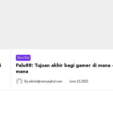
Situs Slot
i
Palu88: Tujuan akhir bagi gamer di mana 
mana
By
admin@rannyephul.com
June 13, 2025