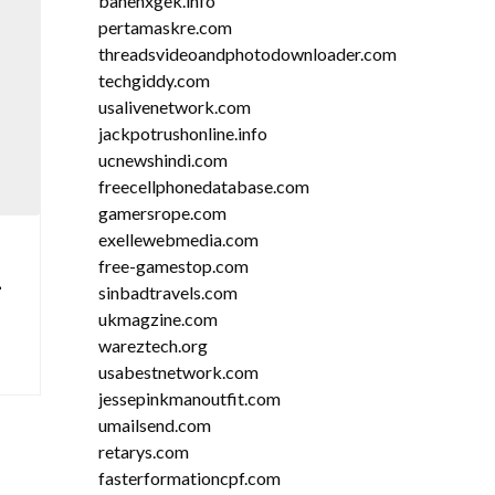
bahenxgek.info
pertamaskre.com
threadsvideoandphotodownloader.com
techgiddy.com
usalivenetwork.com
jackpotrushonline.info
ucnewshindi.com
freecellphonedatabase.com
gamersrope.com
exellewebmedia.com
free-gamestop.com
-
sinbadtravels.com
ukmagzine.com
wareztech.org
usabestnetwork.com
jessepinkmanoutfit.com
umailsend.com
retarys.com
fasterformationcpf.com