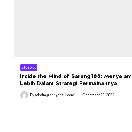
Situs Slot
Inside the Mind of Sarang188: Menyelam
Lebih Dalam Strategi Permainannya
By
admin@rannyephul.com
December 25, 2025