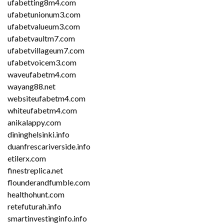
ufabetting8m4.com
ufabetunionum3.com
ufabetvalueum3.com
ufabetvaultm7.com
ufabetvillageum7.com
ufabetvoicem3.com
waveufabetm4.com
wayang88.net
websiteufabetm4.com
whiteufabetm4.com
anikalappy.com
dininghelsinki.info
duanfrescariverside.info
etilerx.com
finestreplica.net
flounderandfumble.com
healthohunt.com
retefuturah.info
smartinvestinginfo.info