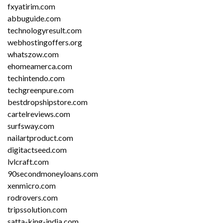
fxyatirim.com
abbuguide.com
technologyresult.com
webhostingoffers.org
whatszow.com
ehomeamerca.com
techintendo.com
techgreenpure.com
bestdropshipstore.com
cartelreviews.com
surfsway.com
nailartproduct.com
digitactseed.com
lvlcraft.com
90secondmoneyloans.com
xenmicro.com
rodrovers.com
tripssolution.com
satta-king-india.com