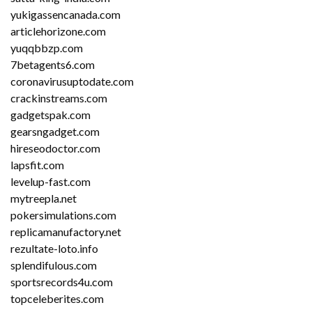
yukigassencanada.com
articlehorizone.com
yuqqbbzp.com
7betagents6.com
coronavirusuptodate.com
crackinstreams.com
gadgetspak.com
gearsngadget.com
hireseodoctor.com
lapsfit.com
levelup-fast.com
mytreepla.net
pokersimulations.com
replicamanufactory.net
rezultate-loto.info
splendifulous.com
sportsrecords4u.com
topceleberites.com