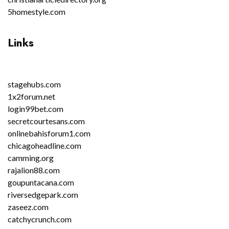
5homestyle.com
Links
stagehubs.com
1x2forum.net
login99bet.com
secretcourtesans.com
onlinebahisforum1.com
chicagoheadline.com
camming.org
rajalion88.com
goupuntacana.com
riversedgepark.com
zaseez.com
catchycrunch.com