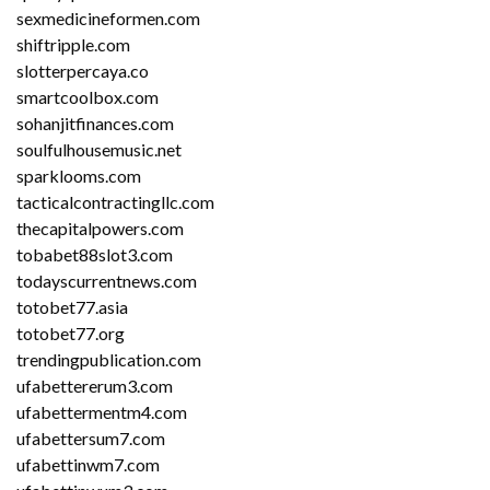
sexmedicineformen.com
shiftripple.com
slotterpercaya.co
smartcoolbox.com
sohanjitfinances.com
soulfulhousemusic.net
sparklooms.com
tacticalcontractingllc.com
thecapitalpowers.com
tobabet88slot3.com
todayscurrentnews.com
totobet77.asia
totobet77.org
trendingpublication.com
ufabettererum3.com
ufabettermentm4.com
ufabettersum7.com
ufabettinwm7.com