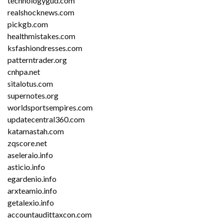
technologygud.com
realshocknews.com
pickgb.com
healthmistakes.com
ksfashiondresses.com
patterntrader.org
cnhpa.net
sitalotus.com
supernotes.org
worldsportsempires.com
updatecentral360.com
katamastah.com
zqscore.net
aseleraio.info
asticio.info
egardenio.info
arxteamio.info
getalexio.info
accountaudittaxcon.com