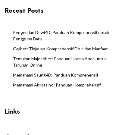
Recent Posts
Pengertian Dewi4D: Panduan Komprehensif untuk
Pengguna Baru
Gajibet: Tinjauan Komprehensif Fitur dan Manfaat
Temukan Majestibet: Panduan Utama Anda untuk
Taruhan Online
Memahami Saung4D: Panduan Komprehensif
Memahami Ahlicasino: Panduan Komprehensif
Links