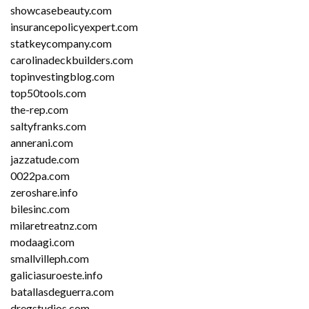
showcasebeauty.com
insurancepolicyexpert.com
statkeycompany.com
carolinadeckbuilders.com
topinvestingblog.com
top50tools.com
the-rep.com
saltyfranks.com
annerani.com
jazzatude.com
0022pa.com
zeroshare.info
bilesinc.com
milaretreatnz.com
modaagi.com
smallvilleph.com
galiciasuroeste.info
batallasdeguerra.com
dregstudios.com