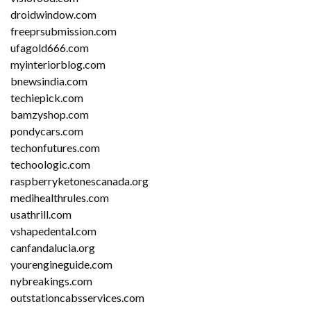
droidwindow.com
freeprsubmission.com
ufagold666.com
myinteriorblog.com
bnewsindia.com
techiepick.com
bamzyshop.com
pondycars.com
techonfutures.com
techoologic.com
raspberryketonescanada.org
medihealthrules.com
usathrill.com
vshapedental.com
canfandalucia.org
yourengineguide.com
nybreakings.com
outstationcabsservices.com