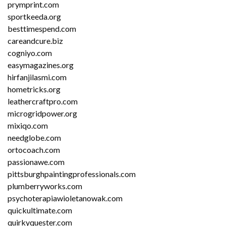
prymprint.com
sportkeeda.org
besttimespend.com
careandcure.biz
cogniyo.com
easymagazines.org
hirfanjilasmi.com
hometricks.org
leathercraftpro.com
microgridpower.org
mixiqo.com
needglobe.com
ortocoach.com
passionawe.com
pittsburghpaintingprofessionals.com
plumberryworks.com
psychoterapiawioletanowak.com
quickultimate.com
quirkyquester.com