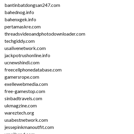
bantinbatdongsan247.com
bahednog.info
bahenxgek.info
pertamaskre.com
threadsvideoandphotodownloader.com
techgiddy.com
usalivenetwork.com
jackpotrushonline.info
ucnewshindi.com
freecellphonedatabase.com
gamersrope.com
exellewebmedia.com
free-gamestop.com
sinbadtravels.com
ukmagzine.com
wareztech.org
usabestnetwork.com
jessepinkmanoutfit.com