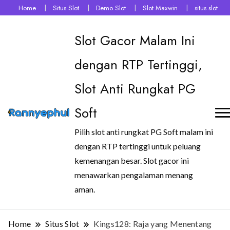
Home
Situs Slot
Demo Slot
Slot Maxwin
situs slot
Slot Gacor Malam Ini
dengan RTP Tertinggi,
Slot Anti Rungkat PG
Soft
Pilih slot anti rungkat PG Soft malam ini
dengan RTP tertinggi untuk peluang
kemenangan besar. Slot gacor ini
menawarkan pengalaman menang
aman.
Home
Situs Slot
Kings128: Raja yang Menentang