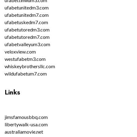
ufabettinwum3.com
ufabetunitedm3.com
ufabetunitedm7.com
ufabetuskedm7.com
ufabetutoredm3.com
ufabetutoredm7.com
ufabetvalleyum3.com
veloxview.com
westufabetm3.com
whiskeybrothersllc.com
wildufabetum7.com
Links
jimsfamousbbq.com
libertywalk-usa.com
australiamovie.net