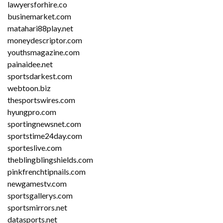
lawyersforhire.co
businemarket.com
matahari88play.net
moneydescriptor.com
youthsmagazine.com
painaidee.net
sportsdarkest.com
webtoon.biz
thesportswires.com
hyungpro.com
sportingnewsnet.com
sportstime24day.com
sporteslive.com
theblingblingshields.com
pinkfrenchtipnails.com
newgamestv.com
sportsgallerys.com
sportsmirrors.net
datasports.net