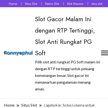
Home
Situs Slot
Demo Slot
Slot Maxwin
situs slot
Slot Gacor Malam Ini
dengan RTP Tertinggi,
Slot Anti Rungkat PG
Soft
Pilih slot anti rungkat PG Soft malam ini
dengan RTP tertinggi untuk peluang
kemenangan besar. Slot gacor ini
menawarkan pengalaman menang
aman.
Home
Situs Slot
Ligahokie: Solusi utama untuk