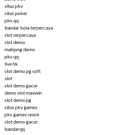
situs pkv
situs poker
pkv qq
bandar bola terpercaya
slot terpercaya
slot demo
mahjong demo
pkv qq
live hk
slot demo pg soft
slot
slot demo gacor
demo slot maxwin
slot demo pg
situs pkv games
pkv games resmi
slot demo gacor
bandarqq