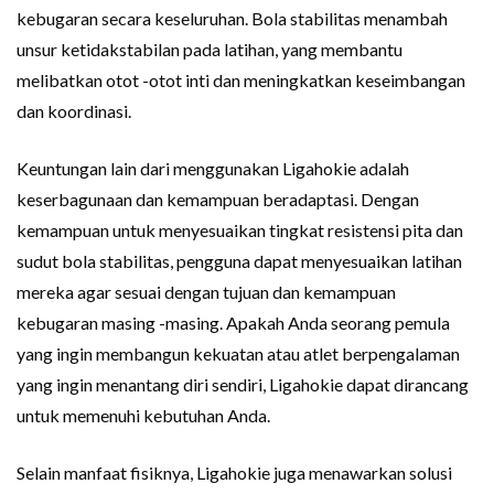
kebugaran secara keseluruhan. Bola stabilitas menambah
unsur ketidakstabilan pada latihan, yang membantu
melibatkan otot -otot inti dan meningkatkan keseimbangan
dan koordinasi.
Keuntungan lain dari menggunakan Ligahokie adalah
keserbagunaan dan kemampuan beradaptasi. Dengan
kemampuan untuk menyesuaikan tingkat resistensi pita dan
sudut bola stabilitas, pengguna dapat menyesuaikan latihan
mereka agar sesuai dengan tujuan dan kemampuan
kebugaran masing -masing. Apakah Anda seorang pemula
yang ingin membangun kekuatan atau atlet berpengalaman
yang ingin menantang diri sendiri, Ligahokie dapat dirancang
untuk memenuhi kebutuhan Anda.
Selain manfaat fisiknya, Ligahokie juga menawarkan solusi