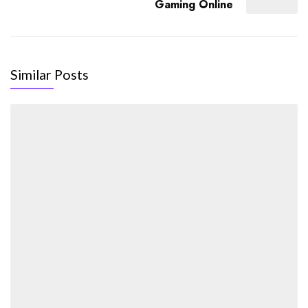
Gaming Online
Similar Posts