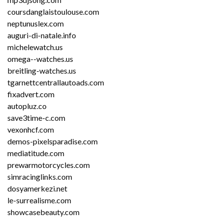
coursdanglaistoulouse.com
neptunuslex.com
auguri-di-natale.info
michelewatch.us
omega--watches.us
breitling-watches.us
tgarnettcentrallautoads.com
fixadvert.com
autopluz.co
save3time-c.com
vexonhcf.com
demos-pixelsparadise.com
mediatitude.com
prewarmotorcycles.com
simracinglinks.com
dosyamerkezi.net
le-surrealisme.com
showcasebeauty.com