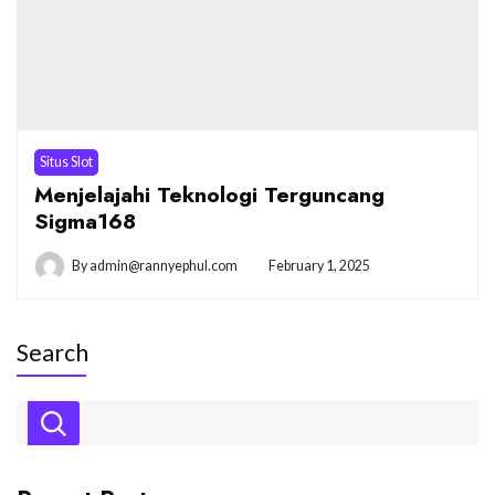
Situs Slot
Menjelajahi Teknologi Terguncang
Sigma168
By
admin@rannyephul.com
February 1, 2025
Search