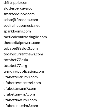
shiftripple.com
slotterpercaya.co
smartcoolbox.com
sohanjitfinances.com
soulfulhousemusic.net
sparklooms.com
tacticalcontractingllc.com
thecapitalpowers.com
tobabet88slot3.com
todayscurrentnews.com
totobet77.asia
totobet77.org
trendingpublication.com
ufabettererum3.com
ufabettermentm4.com
ufabettersum7.com
ufabettinwm7.com
ufabettinwum3.com
ufabetunitedm3.com