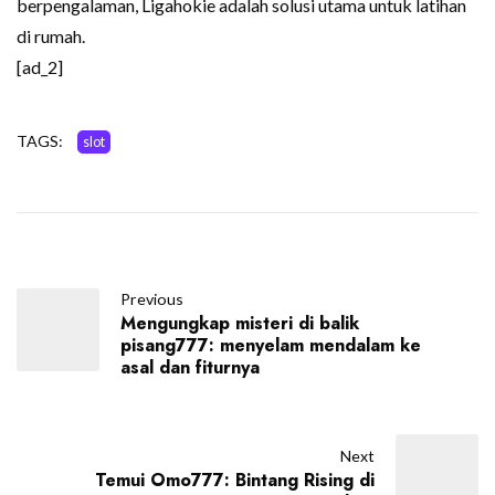
berpengalaman, Ligahokie adalah solusi utama untuk latihan
di rumah.
[ad_2]
TAGS:
slot
Previous
Mengungkap misteri di balik
pisang777: menyelam mendalam ke
asal dan fiturnya
Next
Temui Omo777: Bintang Rising di