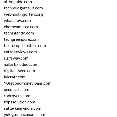
abbuguide.com
technologyresult.com
webhostingoffers.org
whatszow.com
ehomeamerca.com
techintendo.com
techgreenpure.com
bestdropshipstore.com
cartelreviews.com
surfsway.com
nailartproduct.com
digitactseed.com
lvlcraft.com
90secondmoneyloans.com
xenmicro.com
rodrovers.com
tripssolution.com
satta-king-india.com
yukigassencanada.com