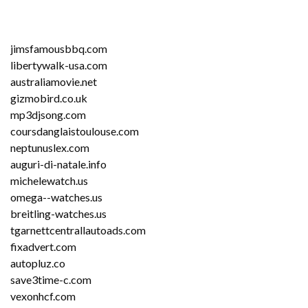
jimsfamousbbq.com
libertywalk-usa.com
australiamovie.net
gizmobird.co.uk
mp3djsong.com
coursdanglaistoulouse.com
neptunuslex.com
auguri-di-natale.info
michelewatch.us
omega--watches.us
breitling-watches.us
tgarnettcentrallautoads.com
fixadvert.com
autopluz.co
save3time-c.com
vexonhcf.com