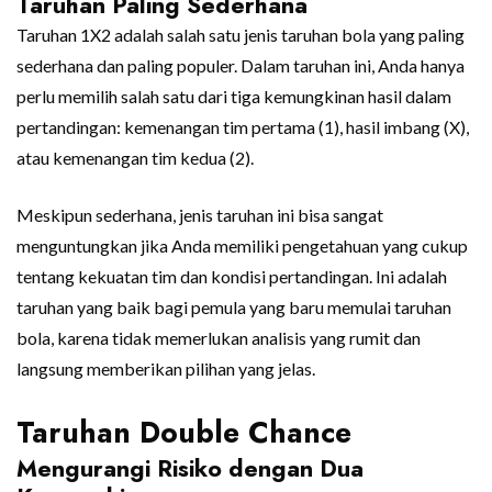
Taruhan Paling Sederhana
Taruhan 1X2 adalah salah satu jenis taruhan bola yang paling
sederhana dan paling populer. Dalam taruhan ini, Anda hanya
perlu memilih salah satu dari tiga kemungkinan hasil dalam
pertandingan: kemenangan tim pertama (1), hasil imbang (X),
atau kemenangan tim kedua (2).
Meskipun sederhana, jenis taruhan ini bisa sangat
menguntungkan jika Anda memiliki pengetahuan yang cukup
tentang kekuatan tim dan kondisi pertandingan. Ini adalah
taruhan yang baik bagi pemula yang baru memulai taruhan
bola, karena tidak memerlukan analisis yang rumit dan
langsung memberikan pilihan yang jelas.
Taruhan Double Chance
Mengurangi Risiko dengan Dua