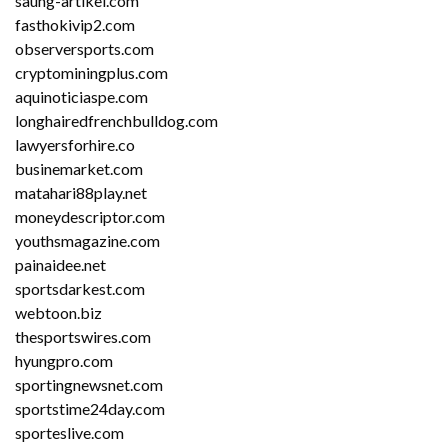
saung-artikel.com
fasthokivip2.com
observersports.com
cryptominingplus.com
aquinoticiaspe.com
longhairedfrenchbulldog.com
lawyersforhire.co
businemarket.com
matahari88play.net
moneydescriptor.com
youthsmagazine.com
painaidee.net
sportsdarkest.com
webtoon.biz
thesportswires.com
hyungpro.com
sportingnewsnet.com
sportstime24day.com
sporteslive.com