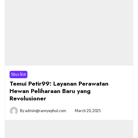
Situs Slot
Temui Petir99: Layanan Perawatan
Hewan Peliharaan Baru yang
Revolusioner
By
admin@rannyephul.com
March 20, 2025