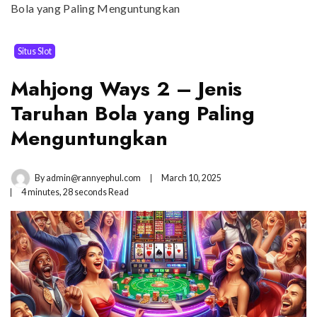
Bola yang Paling Menguntungkan
Situs Slot
Mahjong Ways 2 – Jenis
Taruhan Bola yang Paling
Menguntungkan
By
admin@rannyephul.com
March 10, 2025
4 minutes, 28 seconds Read