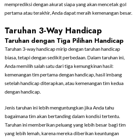
memprediksi dengan akurat siapa yang akan mencetak gol
pertama atau terakhir, Anda dapat meraih kemenangan besar.
Taruhan 3-Way Handicap
Taruhan dengan Tiga Pilihan Handicap
Taruhan 3-way handicap mirip dengan taruhan handicap
biasa, tetapi dengan sedikit perbedaan. Dalam taruhan ini,
Anda memilih salah satu dari tiga kemungkinan hasil:
kemenangan tim pertama dengan handicap, hasil imbang
setelah handicap diterapkan, atau kemenangan tim kedua
dengan handicap.
Jenis taruhan ini lebih menguntungkan jika Anda tahu
bagaimana tim akan bertanding dalam kondisi tertentu.
Taruhan ini memberikan peluang yang lebih besar bagi tim
yang lebih lemah, karena mereka diberikan keuntungan