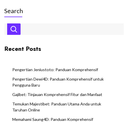
Search
Recent Posts
Pengertian Jeniustoto: Panduan Komprehensif
Pengertian Dewi4D: Panduan Komprehensif untuk
Pengguna Baru
Gajibet: Tinjauan Komprehensif Fitur dan Manfaat
Temukan Majestibet: Panduan Utama Anda untuk
Taruhan Online
Memahami Saung4D: Panduan Komprehensif