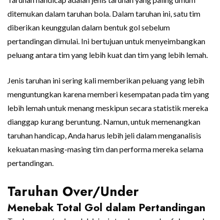
ditemukan dalam taruhan bola. Dalam taruhan ini, satu tim
diberikan keunggulan dalam bentuk gol sebelum
pertandingan dimulai. Ini bertujuan untuk menyeimbangkan
peluang antara tim yang lebih kuat dan tim yang lebih lemah.
Jenis taruhan ini sering kali memberikan peluang yang lebih
menguntungkan karena memberi kesempatan pada tim yang
lebih lemah untuk menang meskipun secara statistik mereka
dianggap kurang beruntung. Namun, untuk memenangkan
taruhan handicap, Anda harus lebih jeli dalam menganalisis
kekuatan masing-masing tim dan performa mereka selama
pertandingan.
Taruhan Over/Under
Menebak Total Gol dalam Pertandingan