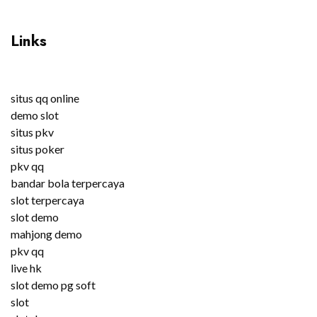
Links
situs qq online
demo slot
situs pkv
situs poker
pkv qq
bandar bola terpercaya
slot terpercaya
slot demo
mahjong demo
pkv qq
live hk
slot demo pg soft
slot