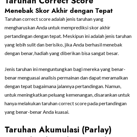
Taruhan Correct Score
Menebak Skor Akhir dengan Tepat
Taruhan correct score adalah jenis taruhan yang
mengharuskan Anda untuk memprediksi skor akhir
pertandingan dengan tepat. Meskipun ini adalah jenis taruhan
yang lebih sulit dan berisiko, jika Anda berhasil menebak
dengan benar, hadiah yang diberikan bisa sangat besar.
Jenis taruhan ini menguntungkan bagi mereka yang benar-
benar menguasai analisis permainan dan dapat meramalkan
dengan tepat bagaimana jalannya pertandingan. Namun,
untuk meningkatkan peluang kemenangan, disarankan untuk
hanya melakukan taruhan correct score pada pertandingan
yang benar-benar Anda kuasai.
Taruhan Akumulasi (Parlay)