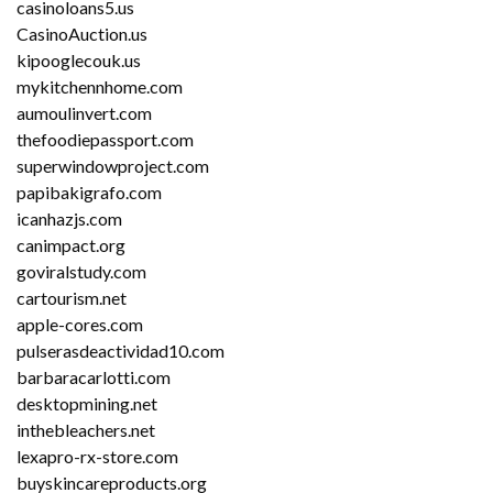
casinoloans5.us
CasinoAuction.us
kipooglecouk.us
mykitchennhome.com
aumoulinvert.com
thefoodiepassport.com
superwindowproject.com
papibakigrafo.com
icanhazjs.com
canimpact.org
goviralstudy.com
cartourism.net
apple-cores.com
pulserasdeactividad10.com
barbaracarlotti.com
desktopmining.net
inthebleachers.net
lexapro-rx-store.com
buyskincareproducts.org