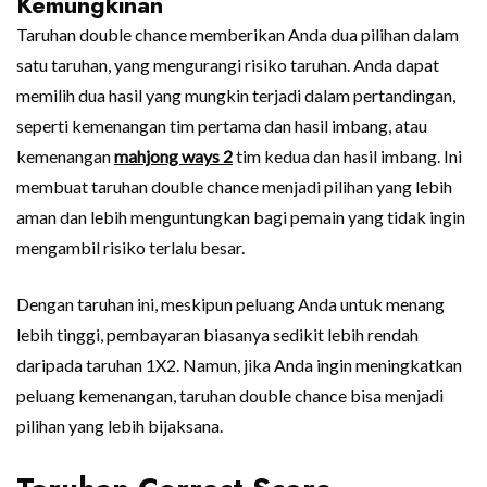
Kemungkinan
Taruhan double chance memberikan Anda dua pilihan dalam
satu taruhan, yang mengurangi risiko taruhan. Anda dapat
memilih dua hasil yang mungkin terjadi dalam pertandingan,
seperti kemenangan tim pertama dan hasil imbang, atau
kemenangan
mahjong ways 2
tim kedua dan hasil imbang. Ini
membuat taruhan double chance menjadi pilihan yang lebih
aman dan lebih menguntungkan bagi pemain yang tidak ingin
mengambil risiko terlalu besar.
Dengan taruhan ini, meskipun peluang Anda untuk menang
lebih tinggi, pembayaran biasanya sedikit lebih rendah
daripada taruhan 1X2. Namun, jika Anda ingin meningkatkan
peluang kemenangan, taruhan double chance bisa menjadi
pilihan yang lebih bijaksana.