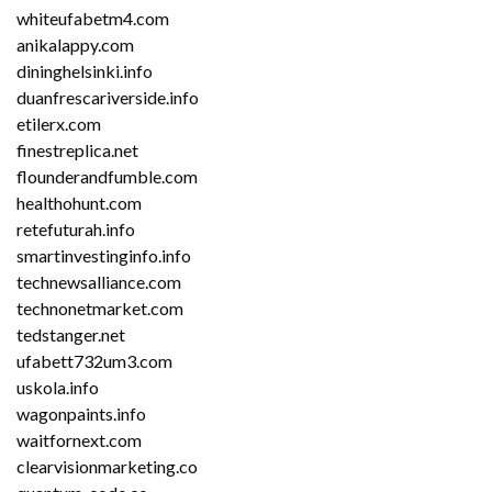
whiteufabetm4.com
anikalappy.com
dininghelsinki.info
duanfrescariverside.info
etilerx.com
finestreplica.net
flounderandfumble.com
healthohunt.com
retefuturah.info
smartinvestinginfo.info
technewsalliance.com
technonetmarket.com
tedstanger.net
ufabett732um3.com
uskola.info
wagonpaints.info
waitfornext.com
clearvisionmarketing.co