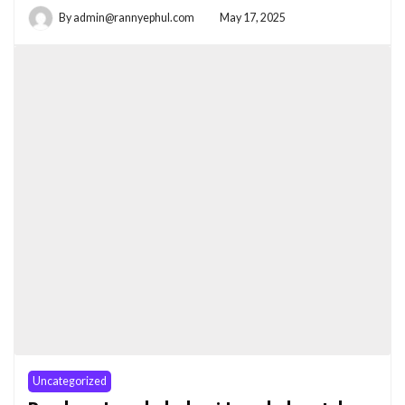
By
admin@rannyephul.com
May 17, 2025
Uncategorized