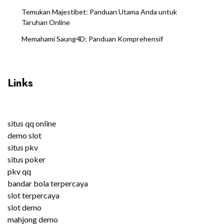
Temukan Majestibet: Panduan Utama Anda untuk
Taruhan Online
Memahami Saung4D: Panduan Komprehensif
Links
situs qq online
demo slot
situs pkv
situs poker
pkv qq
bandar bola terpercaya
slot terpercaya
slot demo
mahjong demo