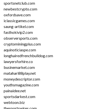
sportsnetclub.com
newbestcrypto.com
oxfordsave.com
iclassicgames.com
saung-artikel.com
fasthokivip2.com
observersports.com
cryptominingplus.com
aquinoticiaspe.com
longhairedfrenchbulldog.com
lawyersforhire.co
businemarket.com
matahari88play.net
moneydescriptor.com
youthsmagazine.com
painaidee.net
sportsdarkest.com
webtoon.biz
thesportswires.com