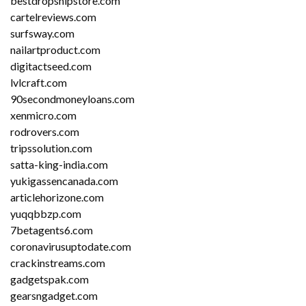
bestdropshipstore.com
cartelreviews.com
surfsway.com
nailartproduct.com
digitactseed.com
lvlcraft.com
90secondmoneyloans.com
xenmicro.com
rodrovers.com
tripssolution.com
satta-king-india.com
yukigassencanada.com
articlehorizone.com
yuqqbbzp.com
7betagents6.com
coronavirusuptodate.com
crackinstreams.com
gadgetspak.com
gearsngadget.com