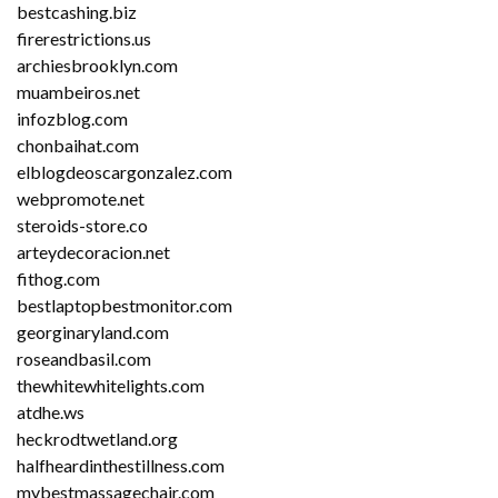
bestcashing.biz
firerestrictions.us
archiesbrooklyn.com
muambeiros.net
infozblog.com
chonbaihat.com
elblogdeoscargonzalez.com
webpromote.net
steroids-store.co
arteydecoracion.net
fithog.com
bestlaptopbestmonitor.com
georginaryland.com
roseandbasil.com
thewhitewhitelights.com
atdhe.ws
heckrodtwetland.org
halfheardinthestillness.com
mybestmassagechair.com