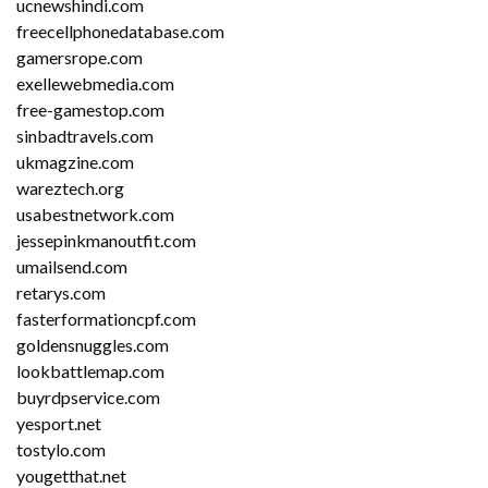
ucnewshindi.com
freecellphonedatabase.com
gamersrope.com
exellewebmedia.com
free-gamestop.com
sinbadtravels.com
ukmagzine.com
wareztech.org
usabestnetwork.com
jessepinkmanoutfit.com
umailsend.com
retarys.com
fasterformationcpf.com
goldensnuggles.com
lookbattlemap.com
buyrdpservice.com
yesport.net
tostylo.com
yougetthat.net