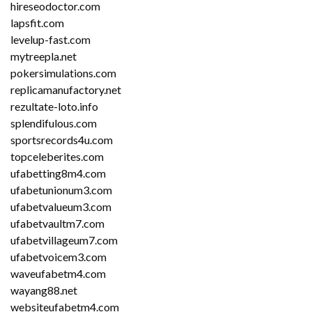
hireseodoctor.com
lapsfit.com
levelup-fast.com
mytreepla.net
pokersimulations.com
replicamanufactory.net
rezultate-loto.info
splendifulous.com
sportsrecords4u.com
topceleberites.com
ufabetting8m4.com
ufabetunionum3.com
ufabetvalueum3.com
ufabetvaultm7.com
ufabetvillageum7.com
ufabetvoicem3.com
waveufabetm4.com
wayang88.net
websiteufabetm4.com