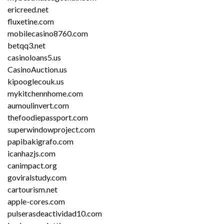
ericreed.net
fluxetine.com
mobilecasino8760.com
betqq3.net
casinoloans5.us
CasinoAuction.us
kipooglecouk.us
mykitchennhome.com
aumoulinvert.com
thefoodiepassport.com
superwindowproject.com
papibakigrafo.com
icanhazjs.com
canimpact.org
goviralstudy.com
cartourism.net
apple-cores.com
pulserasdeactividad10.com