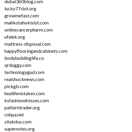
dubai360blog.com
lucky77slot.org
growmefast.com
mahkotahokislot.com
onlinecancerpharm.com
ufalek.org
mattress-disposal.com
happyflooringandcabinets.com
bodybuildinglife.co
qrdoggy.com
technologygud.com
realshocknews.com
pickgb.com
healthmistakes.com
ksfashiondresses.com
patterntrader.org
cnhpa.net
sitalotus.com
supernotes.org