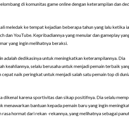
elombang di komunitas game online dengan keterampilan dan ded
li meledak ke tempat kejadian beberapa tahun yang lalu ketika ia
tch dan YouTube. Kepribadiannya yang menular dan gameplay yang
ar yang ingin melihatnya beraksi.
n adalah dedikasinya untuk meningkatkan keterampilannya. Dia
h keahliannya, selalu berusaha untuk menjadi pemain terbaik yang
n cepat naik peringkat untuk menjadi salah satu pemain top di dun
ikenal karena sportivitas dan sikap positifnya. Dia selalu mem
tuk menawarkan bantuan kepada pemain baru yang ingin meningka
 rasa hormat dari rekan -rekannya, yang melihatnya sebagai panu