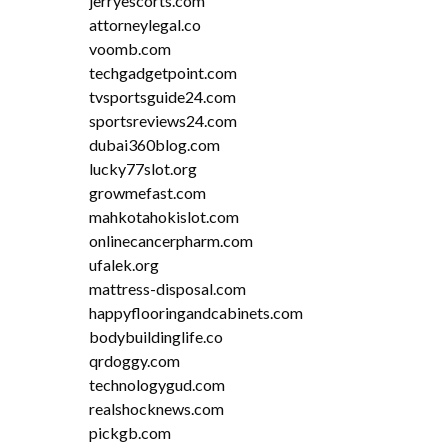
jerryescorts.com
attorneylegal.co
voomb.com
techgadgetpoint.com
tvsportsguide24.com
sportsreviews24.com
dubai360blog.com
lucky77slot.org
growmefast.com
mahkotahokislot.com
onlinecancerpharm.com
ufalek.org
mattress-disposal.com
happyflooringandcabinets.com
bodybuildinglife.co
qrdoggy.com
technologygud.com
realshocknews.com
pickgb.com