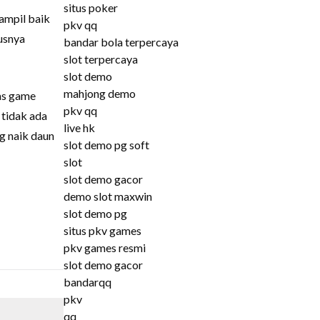
situs poker
tampil baik
pkv qq
usnya
bandar bola terpercaya
slot terpercaya
slot demo
mahjong demo
tas game
pkv qq
 tidak ada
live hk
g naik daun
slot demo pg soft
slot
slot demo gacor
demo slot maxwin
slot demo pg
situs pkv games
pkv games resmi
slot demo gacor
bandarqq
pkv
qq