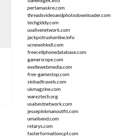
bahenxgek.info
pertamaskre.com
threadsvideoandphotodownloader.com
techgiddy.com
usalivenetwork.com
jackpotrushonline.info
ucnewshindi.com
freecellphonedatabase.com
gamersrope.com
exellewebmedia.com
free-gamestop.com
sinbadtravels.com
ukmagzine.com
wareztech.org
usabestnetwork.com
jessepinkmanoutfit.com
umailsend.com
retarys.com
fasterformationcpf.com