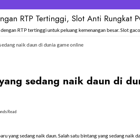
ngan RTP Tertinggi, Slot Anti Rungkat P
ini dengan RTP tertinggi untuk peluang kemenangan besar. Slot g
dang naik daun di dunia game online
yang sedang naik daun di du
conds Read
baru yang sedang naik daun. Salah satu bintang yang sedang naik d