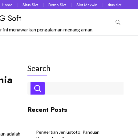
Home
Situs Slot
Demo Slot
Slot Maxwin
situs slot
G Soft
acor ini menawarkan pengalaman menang aman.
Search
nia
Recent Posts
Pengertian Jeniustoto: Panduan
aun adalah