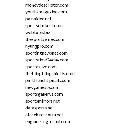
moneydescriptor.com
youthsmagazine.com
painaidee.net
sportsdarkest.com
webtoon.biz
thesportswires.com
hyungpro.com
sportingnewsnet.com
sportstime24day.com
sporteslive.com
theblingblingshields.com
pinkfrenchtipnails.com
newgamestv.com
sportsgallerys.com
sportsmirrors.net
datasports.net
atasehirescortu.net
engineeringtechub.com