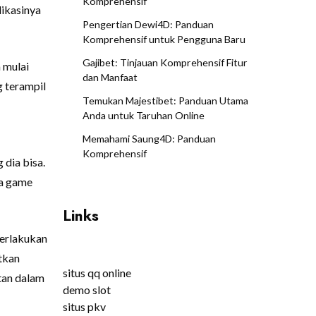
Komprehensif
ikasinya
Pengertian Dewi4D: Panduan
Komprehensif untuk Pengguna Baru
Gajibet: Tinjauan Komprehensif Fitur
 mulai
dan Manfaat
 terampil
Temukan Majestibet: Panduan Utama
Anda untuk Taruhan Online
Memahami Saung4D: Panduan
Komprehensif
 dia bisa.
ia game
Links
perlakukan
tkan
situs qq online
tan dalam
demo slot
situs pkv