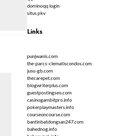
dominoqq login
situs pkv
Links
punjwanis.com
the-parcs-clematiscondos.com
jusu-gb.com
thecarepet.com
blogwriterplus.com
guestpostingseo.com
casinogambitpro.info
pokerplaymasters.info
courseoncourse.com
bantinbatdongsan247.com
bahednog.info