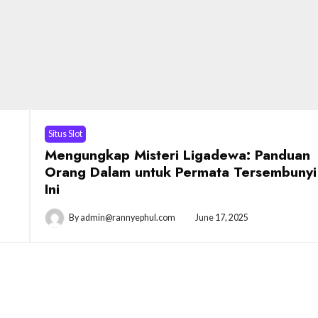
Situs Slot
Mengungkap Misteri Ligadewa: Panduan
Orang Dalam untuk Permata Tersembunyi
Ini
By
admin@rannyephul.com
June 17, 2025