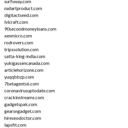
surfsway.com
nailartproduct.com
digitactseed.com
lvlcraft.com
90secondmoneyloans.com
xenmicro.com
rodrovers.com
tripssolution.com
satta-king-india.com
yukigassencanada.com
articlehorizone.com
yuqqbbzp.com
7betagents6.com
coronavirusuptodate.com
crackinstreams.com
gadgetspak.com
gearsngadget.com
hireseodoctor.com
lapsfit.com