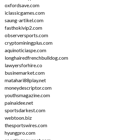
oxfordsave.com
iclassicgames.com
saung-artikel.com
fasthokivip2.com
observersports.com
cryptominingplus.com
aquinoticiaspe.com
longhairedfrenchbulldog.com
lawyersforhire.co
businemarket.com
matahari88play.net
moneydescriptor.com
youthsmagazine.com
painaidee.net
sportsdarkest.com
webtoon.biz
thesportswires.com
hyungpro.com