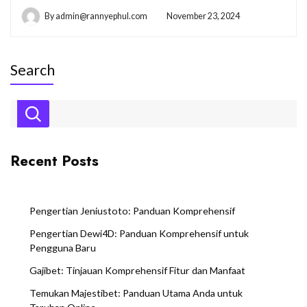
By
admin@rannyephul.com
November 23, 2024
Search
Recent Posts
Pengertian Jeniustoto: Panduan Komprehensif
Pengertian Dewi4D: Panduan Komprehensif untuk
Pengguna Baru
Gajibet: Tinjauan Komprehensif Fitur dan Manfaat
Temukan Majestibet: Panduan Utama Anda untuk