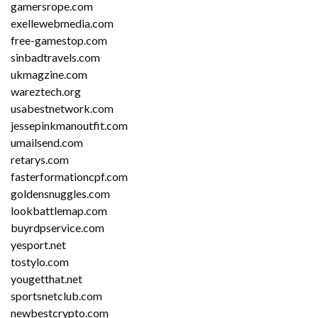
gamersrope.com
exellewebmedia.com
free-gamestop.com
sinbadtravels.com
ukmagzine.com
wareztech.org
usabestnetwork.com
jessepinkmanoutfit.com
umailsend.com
retarys.com
fasterformationcpf.com
goldensnuggles.com
lookbattlemap.com
buyrdpservice.com
yesport.net
tostylo.com
yougetthat.net
sportsnetclub.com
newbestcrypto.com