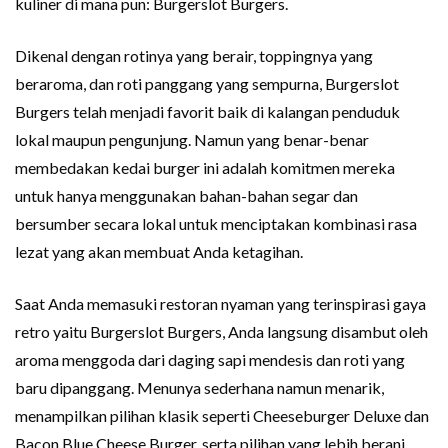
kuliner di mana pun: Burgerslot Burgers.
Dikenal dengan rotinya yang berair, toppingnya yang
beraroma, dan roti panggang yang sempurna, Burgerslot
Burgers telah menjadi favorit baik di kalangan penduduk
lokal maupun pengunjung. Namun yang benar-benar
membedakan kedai burger ini adalah komitmen mereka
untuk hanya menggunakan bahan-bahan segar dan
bersumber secara lokal untuk menciptakan kombinasi rasa
lezat yang akan membuat Anda ketagihan.
Saat Anda memasuki restoran nyaman yang terinspirasi gaya
retro yaitu Burgerslot Burgers, Anda langsung disambut oleh
aroma menggoda dari daging sapi mendesis dan roti yang
baru dipanggang. Menunya sederhana namun menarik,
menampilkan pilihan klasik seperti Cheeseburger Deluxe dan
Bacon Blue Cheese Burger, serta pilihan yang lebih berani