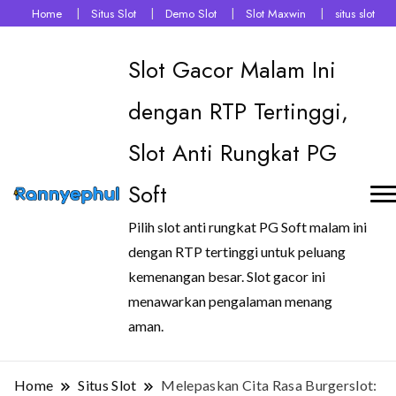
Home
Situs Slot
Demo Slot
Slot Maxwin
situs slot
Slot Gacor Malam Ini
dengan RTP Tertinggi,
Slot Anti Rungkat PG
Soft
Pilih slot anti rungkat PG Soft malam ini
dengan RTP tertinggi untuk peluang
kemenangan besar. Slot gacor ini
menawarkan pengalaman menang
aman.
Home
Situs Slot
Melepaskan Cita Rasa Burgerslot: