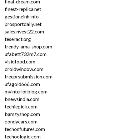
final-dream.com
finest-replica.net
gestioneinh.info
prosportdaily.net
salesinvest22.com
teseract.org
trendy-ama-shop.com
ufabett732m7.com
visiofood.com
droidwindow.com
freeprsubmission.com
ufagold666.com
myinteriorblog.com
bnewsindia.com
techiepick.com
bamzyshop.com
pondycars.com
techonfutures.com
techoologic.com