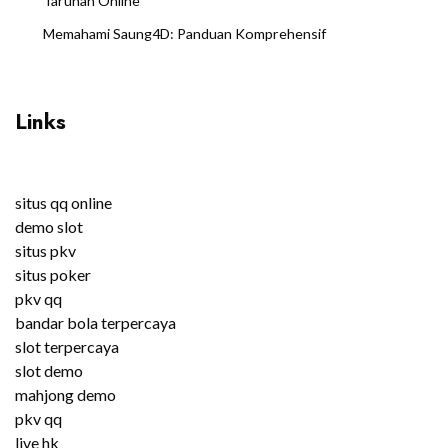
Taruhan Online
Memahami Saung4D: Panduan Komprehensif
Links
situs qq online
demo slot
situs pkv
situs poker
pkv qq
bandar bola terpercaya
slot terpercaya
slot demo
mahjong demo
pkv qq
live hk