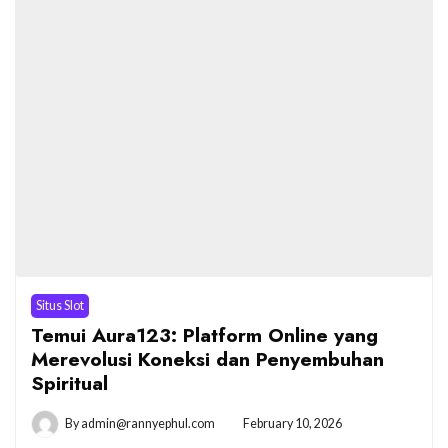
Situs Slot
Temui Aura123: Platform Online yang
Merevolusi Koneksi dan Penyembuhan
Spiritual
By
admin@rannyephul.com
February 10, 2026