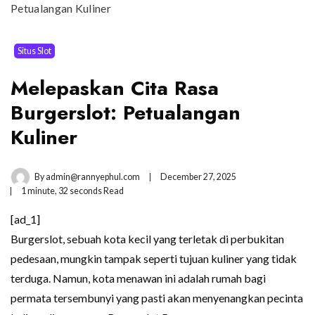
Petualangan Kuliner
Situs Slot
Melepaskan Cita Rasa
Burgerslot: Petualangan
Kuliner
By
admin@rannyephul.com
December 27, 2025
1 minute, 32 seconds Read
[ad_1]
Burgerslot, sebuah kota kecil yang terletak di perbukitan
pedesaan, mungkin tampak seperti tujuan kuliner yang tidak
terduga. Namun, kota menawan ini adalah rumah bagi
permata tersembunyi yang pasti akan menyenangkan pecinta