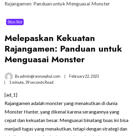
Rajangamen: Panduan untuk Menguasai Monster
Situs Slot
Melepaskan Kekuatan
Rajangamen: Panduan untuk
Menguasai Monster
By
admin@rannyephul.com
February 22, 2025
1 minute, 39 seconds Read
[ad_1]
Rajangamen adalah monster yang menakutkan di dunia
Monster Hunter, yang dikenal karena serangannya yang
cepat dan kekuatan besar. Menguasai binatang buas ini bisa
menjadi tugas yang menakutkan, tetapi dengan strategi dan