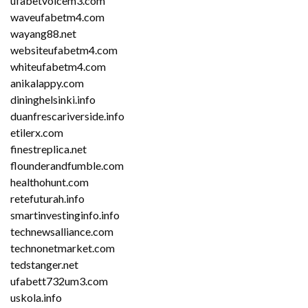
ufabetvoicem3.com
waveufabetm4.com
wayang88.net
websiteufabetm4.com
whiteufabetm4.com
anikalappy.com
dininghelsinki.info
duanfrescariverside.info
etilerx.com
finestreplica.net
flounderandfumble.com
healthohunt.com
retefuturah.info
smartinvestinginfo.info
technewsalliance.com
technonetmarket.com
tedstanger.net
ufabett732um3.com
uskola.info