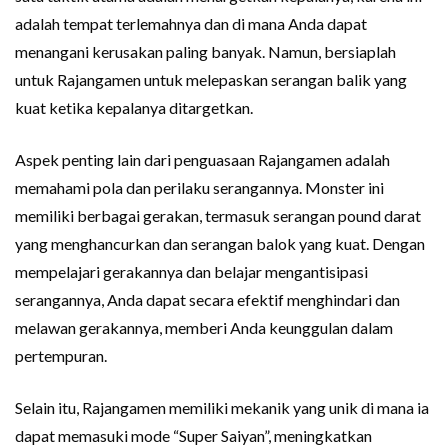
adalah tempat terlemahnya dan di mana Anda dapat
menangani kerusakan paling banyak. Namun, bersiaplah
untuk Rajangamen untuk melepaskan serangan balik yang
kuat ketika kepalanya ditargetkan.
Aspek penting lain dari penguasaan Rajangamen adalah
memahami pola dan perilaku serangannya. Monster ini
memiliki berbagai gerakan, termasuk serangan pound darat
yang menghancurkan dan serangan balok yang kuat. Dengan
mempelajari gerakannya dan belajar mengantisipasi
serangannya, Anda dapat secara efektif menghindari dan
melawan gerakannya, memberi Anda keunggulan dalam
pertempuran.
Selain itu, Rajangamen memiliki mekanik yang unik di mana ia
dapat memasuki mode “Super Saiyan”, meningkatkan