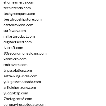
ehomeamerca.com
techintendo.com
techgreenpure.com
bestdropshipstore.com
cartelreviews.com
surfsway.com
nailartproduct.com
digitactseed.com
lvlcraft.com
90secondmoneyloans.com
xenmicro.com
rodrovers.com
tripssolution.com
satta-king-india.com
yukigassencanada.com
articlehorizone.com
yuqqbbzp.com
7betagents6.com
coronavirusuptodate.com