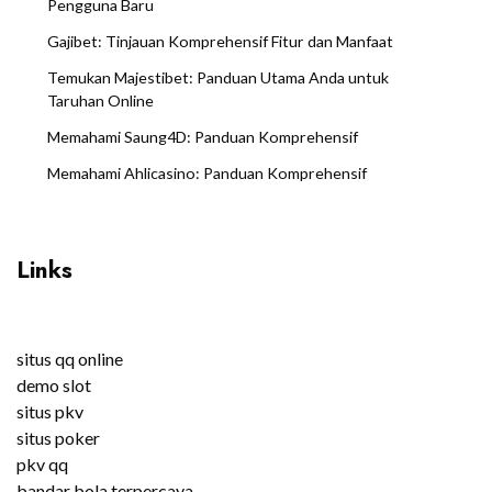
Pengguna Baru
Gajibet: Tinjauan Komprehensif Fitur dan Manfaat
Temukan Majestibet: Panduan Utama Anda untuk
Taruhan Online
Memahami Saung4D: Panduan Komprehensif
Memahami Ahlicasino: Panduan Komprehensif
Links
situs qq online
demo slot
situs pkv
situs poker
pkv qq
bandar bola terpercaya