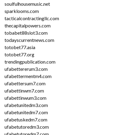
soulfulhousemusic.net
sparklooms.com
tacticalcontractingllc.com
thecapitalpowers.com
tobabet88slot3.com
todayscurrentnews.com
totobet77.asia
totobet77.org
trendingpublication.com
ufabettererum3.com
ufabettermentm4.com
ufabettersum7.com
ufabettinwm7.com
ufabettinwum3.com
ufabetunitedm3.com
ufabetunitedm7.com
ufabetuskedm7.com
ufabetutoredm3.com
ufabetutoredm7.com