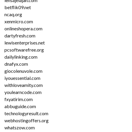
lensajelajah.com
betflik09.net
ncaq.org
xenmicro.com
onlineshopera.com
dartyfresh.com
lewisenterprises.net
pcsoftwarefree.org
dailylinking.com
dnafyx.com
giocolenuvole.com
iyouessential.com
withloveamity.com
youlearncode.com
fxyatirim.com
abbuguide.com
technologyresult.com
webhostingoffers.org
whatszow.com