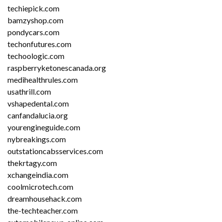
techiepick.com
bamzyshop.com
pondycars.com
techonfutures.com
techoologic.com
raspberryketonescanada.org
medihealthrules.com
usathrill.com
vshapedental.com
canfandalucia.org
yourengineguide.com
nybreakings.com
outstationcabsservices.com
thekrtagy.com
xchangeindia.com
coolmicrotech.com
dreamhousehack.com
the-techteacher.com