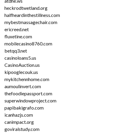
atdhe.ws
heckrodtwetland.org
halfheardinthestillness.com
mybestmassagechair.com
ericreed.net
fluxetine.com
mobilecasino8760.com
betqq3.net
casinoloans5.us
CasinoAuction.us
kipooglecouk.us
mykitchennhome.com
aumoulinvert.com
thefoodiepassport.com
superwindowproject.com
papibakigrafo.com
icanhazjs.com
canimpact.org
goviralstudy.com