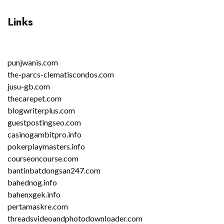
Links
punjwanis.com
the-parcs-clematiscondos.com
jusu-gb.com
thecarepet.com
blogwriterplus.com
guestpostingseo.com
casinogambitpro.info
pokerplaymasters.info
courseoncourse.com
bantinbatdongsan247.com
bahednog.info
bahenxgek.info
pertamaskre.com
threadsvideoandphotodownloader.com