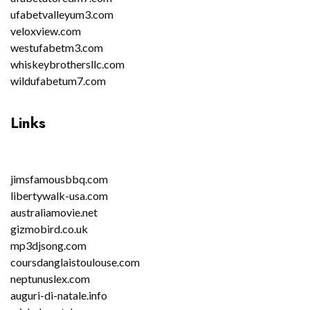
ufabetvalleyum3.com
veloxview.com
westufabetm3.com
whiskeybrothersllc.com
wildufabetum7.com
Links
jimsfamousbbq.com
libertywalk-usa.com
australiamovie.net
gizmobird.co.uk
mp3djsong.com
coursdanglaistoulouse.com
neptunuslex.com
auguri-di-natale.info