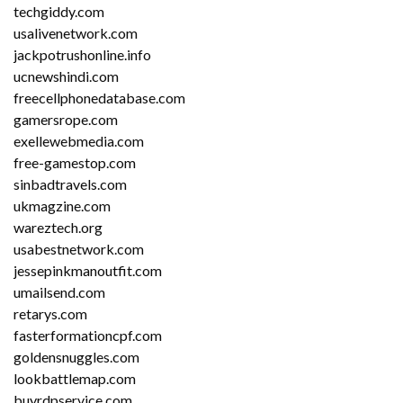
techgiddy.com
usalivenetwork.com
jackpotrushonline.info
ucnewshindi.com
freecellphonedatabase.com
gamersrope.com
exellewebmedia.com
free-gamestop.com
sinbadtravels.com
ukmagzine.com
wareztech.org
usabestnetwork.com
jessepinkmanoutfit.com
umailsend.com
retarys.com
fasterformationcpf.com
goldensnuggles.com
lookbattlemap.com
buyrdpservice.com