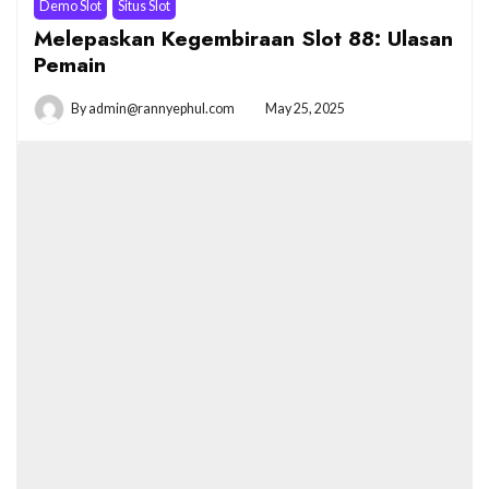
Demo Slot
Situs Slot
Melepaskan Kegembiraan Slot 88: Ulasan
Pemain
By
admin@rannyephul.com
May 25, 2025