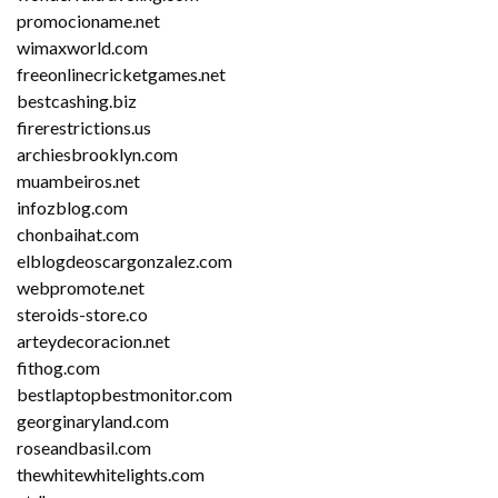
promocioname.net
wimaxworld.com
freeonlinecricketgames.net
bestcashing.biz
firerestrictions.us
archiesbrooklyn.com
muambeiros.net
infozblog.com
chonbaihat.com
elblogdeoscargonzalez.com
webpromote.net
steroids-store.co
arteydecoracion.net
fithog.com
bestlaptopbestmonitor.com
georginaryland.com
roseandbasil.com
thewhitewhitelights.com