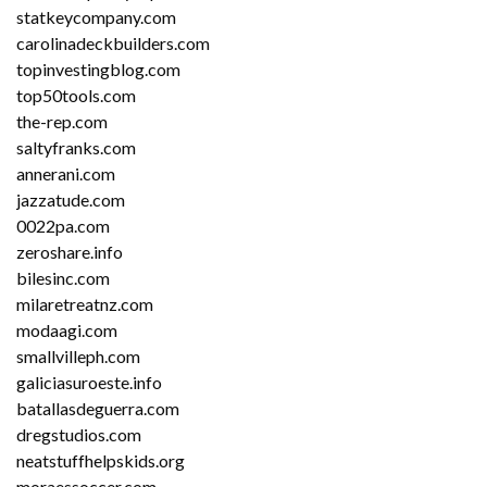
statkeycompany.com
carolinadeckbuilders.com
topinvestingblog.com
top50tools.com
the-rep.com
saltyfranks.com
annerani.com
jazzatude.com
0022pa.com
zeroshare.info
bilesinc.com
milaretreatnz.com
modaagi.com
smallvilleph.com
galiciasuroeste.info
batallasdeguerra.com
dregstudios.com
neatstuffhelpskids.org
moraessoccer.com