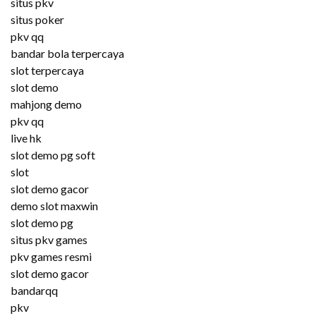
situs pkv
situs poker
pkv qq
bandar bola terpercaya
slot terpercaya
slot demo
mahjong demo
pkv qq
live hk
slot demo pg soft
slot
slot demo gacor
demo slot maxwin
slot demo pg
situs pkv games
pkv games resmi
slot demo gacor
bandarqq
pkv