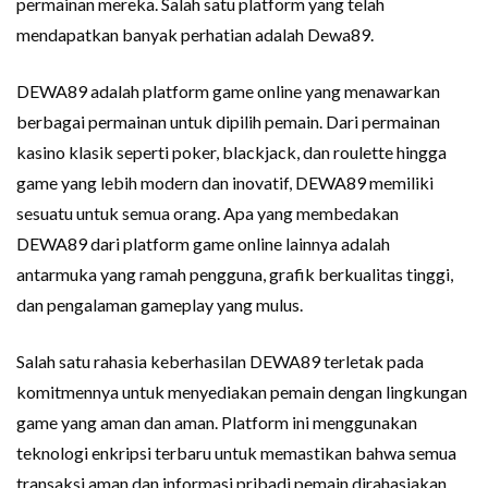
permainan mereka. Salah satu platform yang telah
mendapatkan banyak perhatian adalah Dewa89.
DEWA89 adalah platform game online yang menawarkan
berbagai permainan untuk dipilih pemain. Dari permainan
kasino klasik seperti poker, blackjack, dan roulette hingga
game yang lebih modern dan inovatif, DEWA89 memiliki
sesuatu untuk semua orang. Apa yang membedakan
DEWA89 dari platform game online lainnya adalah
antarmuka yang ramah pengguna, grafik berkualitas tinggi,
dan pengalaman gameplay yang mulus.
Salah satu rahasia keberhasilan DEWA89 terletak pada
komitmennya untuk menyediakan pemain dengan lingkungan
game yang aman dan aman. Platform ini menggunakan
teknologi enkripsi terbaru untuk memastikan bahwa semua
transaksi aman dan informasi pribadi pemain dirahasiakan.