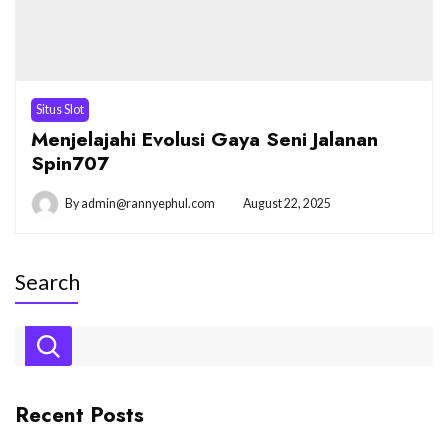
Situs Slot
Menjelajahi Evolusi Gaya Seni Jalanan
Spin707
By
admin@rannyephul.com
August 22, 2025
Search
Recent Posts