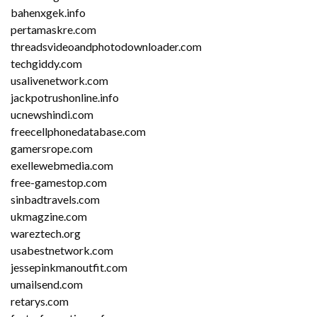
bahenxgek.info
pertamaskre.com
threadsvideoandphotodownloader.com
techgiddy.com
usalivenetwork.com
jackpotrushonline.info
ucnewshindi.com
freecellphonedatabase.com
gamersrope.com
exellewebmedia.com
free-gamestop.com
sinbadtravels.com
ukmagzine.com
wareztech.org
usabestnetwork.com
jessepinkmanoutfit.com
umailsend.com
retarys.com