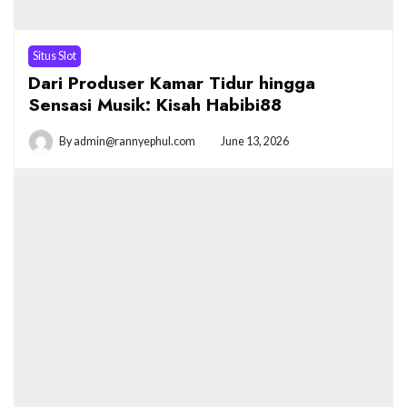
Situs Slot
Dari Produser Kamar Tidur hingga
Sensasi Musik: Kisah Habibi88
By
admin@rannyephul.com
June 13, 2026