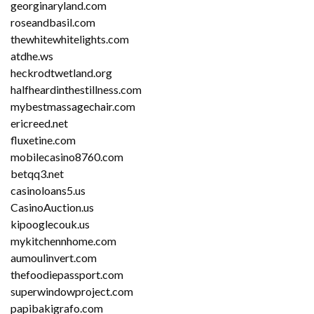
georginaryland.com
roseandbasil.com
thewhitewhitelights.com
atdhe.ws
heckrodtwetland.org
halfheardinthestillness.com
mybestmassagechair.com
ericreed.net
fluxetine.com
mobilecasino8760.com
betqq3.net
casinoloans5.us
CasinoAuction.us
kipooglecouk.us
mykitchennhome.com
aumoulinvert.com
thefoodiepassport.com
superwindowproject.com
papibakigrafo.com