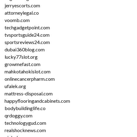
jerryescorts.com
attorneylegal.co
voomb.com
techgadgetpoint.com
tvsportsguide24.com
sportsreviews24.com
dubai360blog.com
lucky77slot.org
growmefast.com
mahkotahokislot.com
onlinecancerpharm.com
ufalek.org
mattress-disposal.com
happyflooringandcabinets.com
bodybuildinglife.co
qrdoggy.com
technologygud.com
realshocknews.com