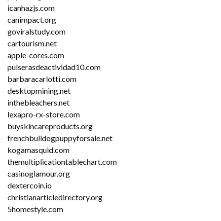
icanhazjs.com
canimpact.org
goviralstudy.com
cartourism.net
apple-cores.com
pulserasdeactividad10.com
barbaracarlotti.com
desktopmining.net
inthebleachers.net
lexapro-rx-store.com
buyskincareproducts.org
frenchbulldogpuppyforsale.net
kogamasquid.com
themultiplicationtablechart.com
casinoglamour.org
dextercoin.io
christianarticledirectory.org
5homestyle.com