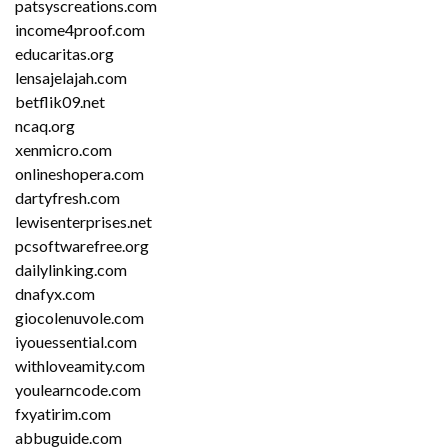
patsyscreations.com
income4proof.com
educaritas.org
lensajelajah.com
betflik09.net
ncaq.org
xenmicro.com
onlineshopera.com
dartyfresh.com
lewisenterprises.net
pcsoftwarefree.org
dailylinking.com
dnafyx.com
giocolenuvole.com
iyouessential.com
withloveamity.com
youlearncode.com
fxyatirim.com
abbuguide.com