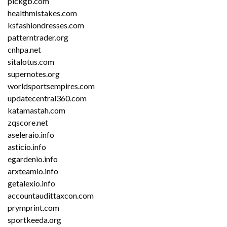
pickgb.com
healthmistakes.com
ksfashiondresses.com
patterntrader.org
cnhpa.net
sitalotus.com
supernotes.org
worldsportsempires.com
updatecentral360.com
katamastah.com
zqscore.net
aseleraio.info
asticio.info
egardenio.info
arxteamio.info
getalexio.info
accountaudittaxcon.com
prymprint.com
sportkeeda.org