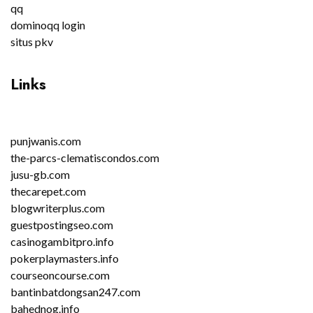
qq
dominoqq login
situs pkv
Links
punjwanis.com
the-parcs-clematiscondos.com
jusu-gb.com
thecarepet.com
blogwriterplus.com
guestpostingseo.com
casinogambitpro.info
pokerplaymasters.info
courseoncourse.com
bantinbatdongsan247.com
bahednog.info