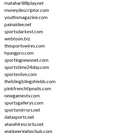
matahari88play.net
moneydescriptor.com
youthsmagazine.com
painaidee.net
sportsdarkest.com
webtoon.biz
thesportswires.com
hyungpro.com
sportingnewsnet.com
sportstime24day.com
sporteslive.com
theblingblingshields.com
pinkfrenchtipnails.com
newgamestv.com
sportsgallerys.com
sportsmirrors.net
datasports.net
atasehirescortu.net
engineeringtechub.com