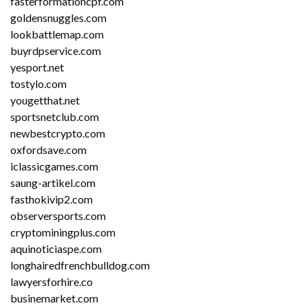
fasterformationcpf.com
goldensnuggles.com
lookbattlemap.com
buyrdpservice.com
yesport.net
tostylo.com
yougetthat.net
sportsnetclub.com
newbestcrypto.com
oxfordsave.com
iclassicgames.com
saung-artikel.com
fasthokivip2.com
observersports.com
cryptominingplus.com
aquinoticiaspe.com
longhairedfrenchbulldog.com
lawyersforhire.co
businemarket.com