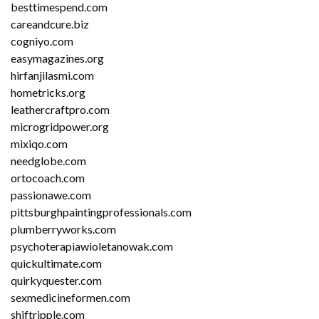
besttimespend.com
careandcure.biz
cogniyo.com
easymagazines.org
hirfanjilasmi.com
hometricks.org
leathercraftpro.com
microgridpower.org
mixiqo.com
needglobe.com
ortocoach.com
passionawe.com
pittsburghpaintingprofessionals.com
plumberryworks.com
psychoterapiawioletanowak.com
quickultimate.com
quirkyquester.com
sexmedicineformen.com
shiftripple.com