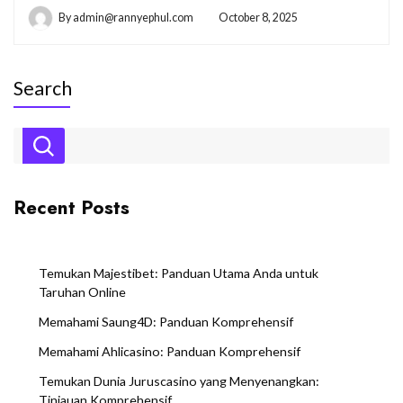
By
admin@rannyephul.com
October 8, 2025
Search
Recent Posts
Temukan Majestibet: Panduan Utama Anda untuk
Taruhan Online
Memahami Saung4D: Panduan Komprehensif
Memahami Ahlicasino: Panduan Komprehensif
Temukan Dunia Juruscasino yang Menyenangkan:
Tinjauan Komprehensif