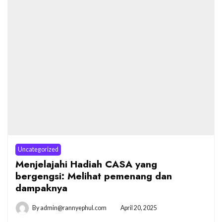
Uncategorized
Menjelajahi Hadiah CASA yang
bergengsi: Melihat pemenang dan
dampaknya
By
admin@rannyephul.com
April 20, 2025