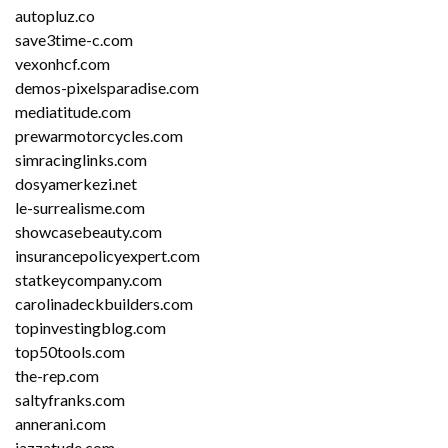
autopluz.co
save3time-c.com
vexonhcf.com
demos-pixelsparadise.com
mediatitude.com
prewarmotorcycles.com
simracinglinks.com
dosyamerkezi.net
le-surrealisme.com
showcasebeauty.com
insurancepolicyexpert.com
statkeycompany.com
carolinadeckbuilders.com
topinvestingblog.com
top50tools.com
the-rep.com
saltyfranks.com
annerani.com
jazzatude.com