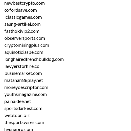
newbestcrypto.com
oxfordsave.com
iclassicgames.com
saung-artikel.com
fasthokivip2.com
observersports.com
cryptominingplus.com
aquinoticiaspe.com
longhairedfrenchbulldog.com
lawyersforhire.co
businemarket.com
matahari88play.net
moneydescriptor.com
youthsmagazine.com
painaidee.net
sportsdarkest.com
webtoon.biz
thesportswires.com
hyungpro.com