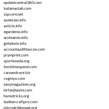
updatecentral360.com
katamastah.com
zqscore.net
aseleraio.info
asticio.info
egardenio.info
arxteamio.info
getalexio.info
accountaudittaxcon.com
prymprint.com
sportkeeda.org
besttimespend.com
careandcure.biz
cogniyo.com
easymagazines.org
hirfanjilasmi.com
hometricks.org
leathercraftpro.com
microgridpower.org