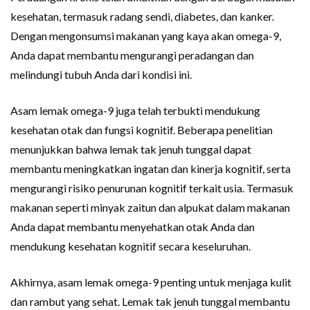
kesehatan, termasuk radang sendi, diabetes, dan kanker.
Dengan mengonsumsi makanan yang kaya akan omega-9,
Anda dapat membantu mengurangi peradangan dan
melindungi tubuh Anda dari kondisi ini.
Asam lemak omega-9 juga telah terbukti mendukung
kesehatan otak dan fungsi kognitif. Beberapa penelitian
menunjukkan bahwa lemak tak jenuh tunggal dapat
membantu meningkatkan ingatan dan kinerja kognitif, serta
mengurangi risiko penurunan kognitif terkait usia. Termasuk
makanan seperti minyak zaitun dan alpukat dalam makanan
Anda dapat membantu menyehatkan otak Anda dan
mendukung kesehatan kognitif secara keseluruhan.
Akhirnya, asam lemak omega-9 penting untuk menjaga kulit
dan rambut yang sehat. Lemak tak jenuh tunggal membantu