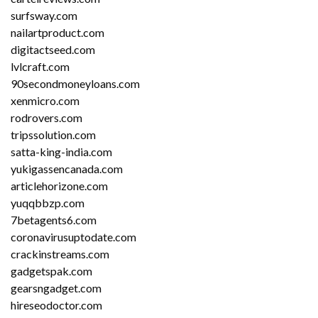
surfsway.com
nailartproduct.com
digitactseed.com
lvlcraft.com
90secondmoneyloans.com
xenmicro.com
rodrovers.com
tripssolution.com
satta-king-india.com
yukigassencanada.com
articlehorizone.com
yuqqbbzp.com
7betagents6.com
coronavirusuptodate.com
crackinstreams.com
gadgetspak.com
gearsngadget.com
hireseodoctor.com