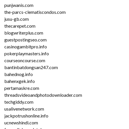
punjwanis.com
the-parcs-clematiscondos.com
jusu-gb.com
thecarepet.com
blogwriterplus.com
guestpostingseo.com
casinogambitpro.info
pokerplaymasters.info
courseoncourse.com
bantinbatdongsan247.com
bahednog.info
bahenxgek.info
pertamaskre.com
threadsvideoandphotodownloader.com
techgiddy.com
usalivenetwork.com
jackpotrushonline.info
ucnewshindi.com