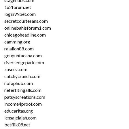
stagehubs.com
1x2forum.net
login99bet.com
secretcourtesans.com
onlinebahisforum1.com
chicagoheadline.com
camming.org
rajalion88.com
goupuntacana.com
riversedgepark.com
zaseez.com
catchycrunch.com
nofaphub.com
nefertitingalls.com
patsyscreations.com
income4proof.com
educaritas.org
lensajelajah.com
betflik09.net