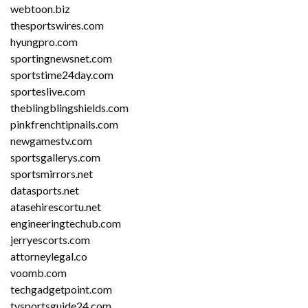
webtoon.biz
thesportswires.com
hyungpro.com
sportingnewsnet.com
sportstime24day.com
sporteslive.com
theblingblingshields.com
pinkfrenchtipnails.com
newgamestv.com
sportsgallerys.com
sportsmirrors.net
datasports.net
atasehirescortu.net
engineeringtechub.com
jerryescorts.com
attorneylegal.co
voomb.com
techgadgetpoint.com
tvsportsguide24.com