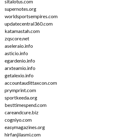
sitalotus.com
supernotes.org
worldsportsempires.com
updatecentral360.com
katamastah.com
zqscore.net
aseleraio.info
asticio.info
egardenio.info
arxteamio.info
getalexio.info
accountaudittaxcon.com
prymprint.com
sportkeeda.org
besttimespend.com
careandcure.biz
cogniyo.com
easymagazines.org
hirfanjilasmi.com