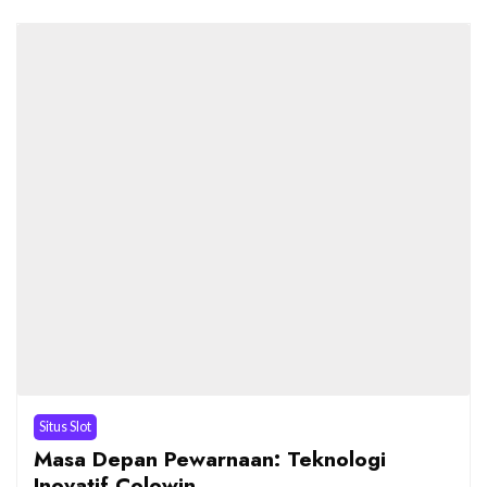
Situs Slot
Masa Depan Pewarnaan: Teknologi
Inovatif Colowin