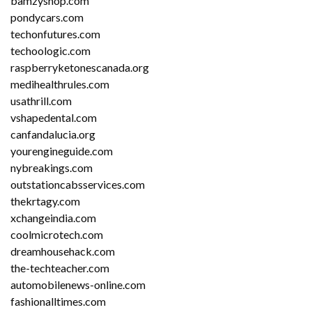
bamzyshop.com
pondycars.com
techonfutures.com
techoologic.com
raspberryketonescanada.org
medihealthrules.com
usathrill.com
vshapedental.com
canfandalucia.org
yourengineguide.com
nybreakings.com
outstationcabsservices.com
thekrtagy.com
xchangeindia.com
coolmicrotech.com
dreamhousehack.com
the-techteacher.com
automobilenews-online.com
fashionalltimes.com