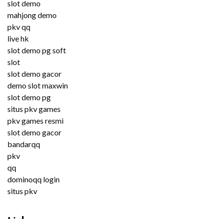
slot demo
mahjong demo
pkv qq
live hk
slot demo pg soft
slot
slot demo gacor
demo slot maxwin
slot demo pg
situs pkv games
pkv games resmi
slot demo gacor
bandarqq
pkv
qq
dominoqq login
situs pkv