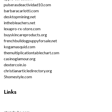
pulserasdeactividad10.com
barbaracarlotti.com
desktopmining.net
inthebleachers.net
lexapro-rx-store.com
buyskincareproducts.org
frenchbulldogpuppyforsale.net
kogamasquid.com
themultiplicationtablechart.com
casinoglamour.org
dextercoin.io
christianarticledirectory.org
5homestyle.com
Links