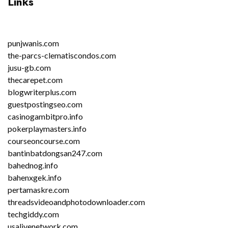
Links
punjwanis.com
the-parcs-clematiscondos.com
jusu-gb.com
thecarepet.com
blogwriterplus.com
guestpostingseo.com
casinogambitpro.info
pokerplaymasters.info
courseoncourse.com
bantinbatdongsan247.com
bahednog.info
bahenxgek.info
pertamaskre.com
threadsvideoandphotodownloader.com
techgiddy.com
usalivenetwork.com