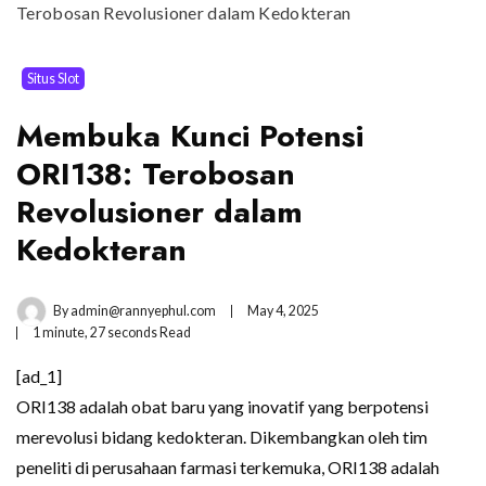
Terobosan Revolusioner dalam Kedokteran
Situs Slot
Membuka Kunci Potensi
ORI138: Terobosan
Revolusioner dalam
Kedokteran
By
admin@rannyephul.com
May 4, 2025
1 minute, 27 seconds Read
[ad_1]
ORI138 adalah obat baru yang inovatif yang berpotensi
merevolusi bidang kedokteran. Dikembangkan oleh tim
peneliti di perusahaan farmasi terkemuka, ORI138 adalah