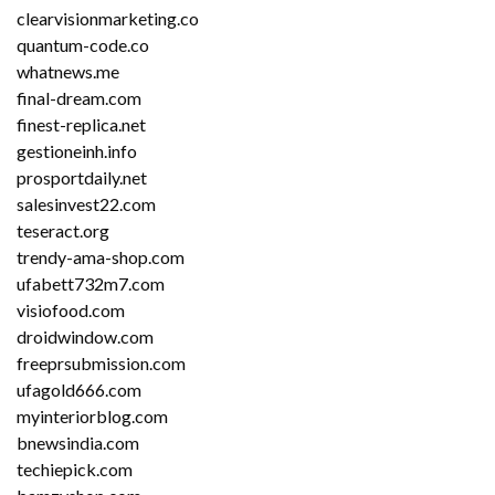
clearvisionmarketing.co
quantum-code.co
whatnews.me
final-dream.com
finest-replica.net
gestioneinh.info
prosportdaily.net
salesinvest22.com
teseract.org
trendy-ama-shop.com
ufabett732m7.com
visiofood.com
droidwindow.com
freeprsubmission.com
ufagold666.com
myinteriorblog.com
bnewsindia.com
techiepick.com