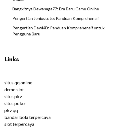
Bangkitnya Dewanaga77: Era Baru Game Online
Pengertian Jeniustoto: Panduan Komprehensif
Pengertian Dewi4D: Panduan Komprehensif untuk
Pengguna Baru
Links
situs qq online
demo slot
situs pkv
situs poker
pkv qq
bandar bola terpercaya
slot terpercaya