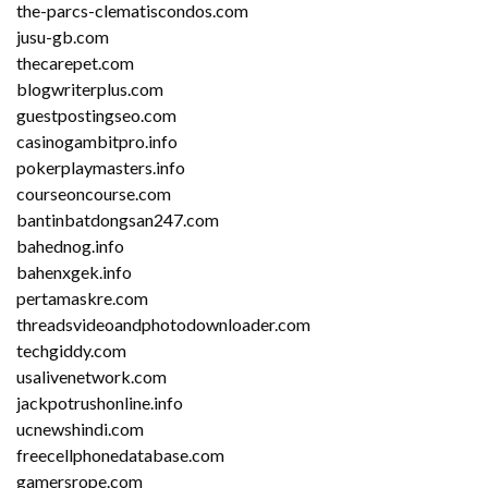
the-parcs-clematiscondos.com
jusu-gb.com
thecarepet.com
blogwriterplus.com
guestpostingseo.com
casinogambitpro.info
pokerplaymasters.info
courseoncourse.com
bantinbatdongsan247.com
bahednog.info
bahenxgek.info
pertamaskre.com
threadsvideoandphotodownloader.com
techgiddy.com
usalivenetwork.com
jackpotrushonline.info
ucnewshindi.com
freecellphonedatabase.com
gamersrope.com