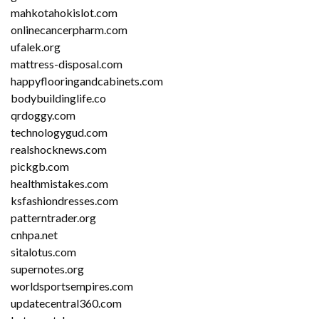
mahkotahokislot.com
onlinecancerpharm.com
ufalek.org
mattress-disposal.com
happyflooringandcabinets.com
bodybuildinglife.co
qrdoggy.com
technologygud.com
realshocknews.com
pickgb.com
healthmistakes.com
ksfashiondresses.com
patterntrader.org
cnhpa.net
sitalotus.com
supernotes.org
worldsportsempires.com
updatecentral360.com