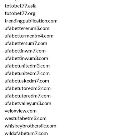
totobet77.asia
totobet77.org
trendingpublication.com
ufabettererum3.com
ufabettermentm4.com
ufabettersum7.com
ufabettinwm7.com
ufabettinwum3.com
ufabetunitedm3.com
ufabetunitedm7.com
ufabetuskedm7.com
ufabetutoredm3.com
ufabetutoredm7.com
ufabetvalleyum3.com
veloxview.com
westufabetm3.com
whiskeybrothersllc.com
wildufabetum7.com