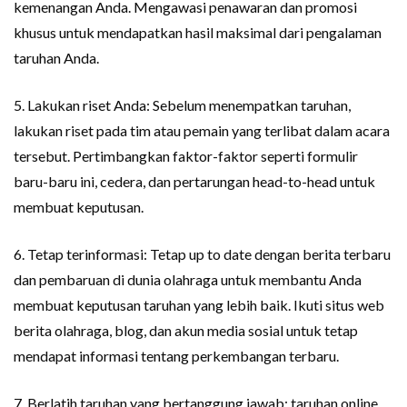
kemenangan Anda. Mengawasi penawaran dan promosi
khusus untuk mendapatkan hasil maksimal dari pengalaman
taruhan Anda.
5. Lakukan riset Anda: Sebelum menempatkan taruhan,
lakukan riset pada tim atau pemain yang terlibat dalam acara
tersebut. Pertimbangkan faktor-faktor seperti formulir
baru-baru ini, cedera, dan pertarungan head-to-head untuk
membuat keputusan.
6. Tetap terinformasi: Tetap up to date dengan berita terbaru
dan pembaruan di dunia olahraga untuk membantu Anda
membuat keputusan taruhan yang lebih baik. Ikuti situs web
berita olahraga, blog, dan akun media sosial untuk tetap
mendapat informasi tentang perkembangan terbaru.
7. Berlatih taruhan yang bertanggung jawab: taruhan online