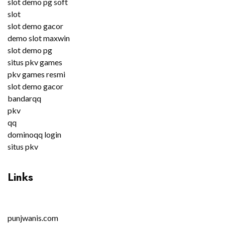
slot demo pg soft
slot
slot demo gacor
demo slot maxwin
slot demo pg
situs pkv games
pkv games resmi
slot demo gacor
bandarqq
pkv
qq
dominoqq login
situs pkv
Links
punjwanis.com