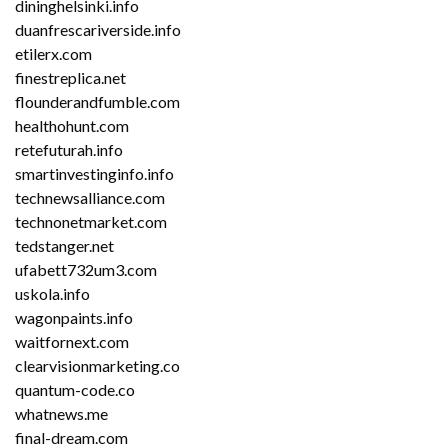
dininghelsinki.info
duanfrescariverside.info
etilerx.com
finestreplica.net
flounderandfumble.com
healthohunt.com
retefuturah.info
smartinvestinginfo.info
technewsalliance.com
technonetmarket.com
tedstanger.net
ufabett732um3.com
uskola.info
wagonpaints.info
waitfornext.com
clearvisionmarketing.co
quantum-code.co
whatnews.me
final-dream.com