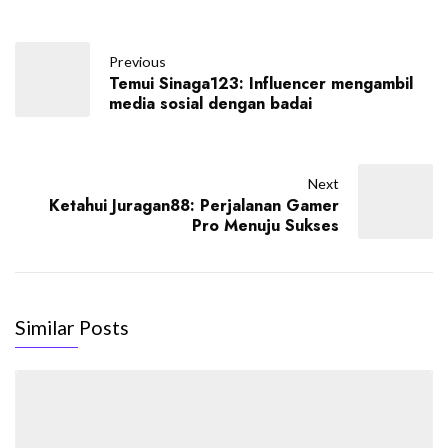
Previous
Temui Sinaga123: Influencer mengambil
media sosial dengan badai
Next
Ketahui Juragan88: Perjalanan Gamer
Pro Menuju Sukses
Similar Posts