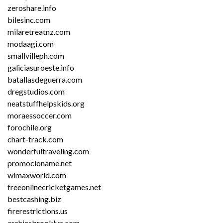
zeroshare.info
bilesinc.com
milaretreatnz.com
modaagi.com
smallvilleph.com
galiciasuroeste.info
batallasdeguerra.com
dregstudios.com
neatstuffhelpskids.org
moraessoccer.com
forochile.org
chart-track.com
wonderfultraveling.com
promocioname.net
wimaxworld.com
freeonlinecricketgames.net
bestcashing.biz
firerestrictions.us
archiesbrooklyn.com