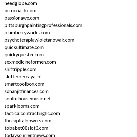
needglobe.com
ortocoach.com
passionawe.com
pittsburghpaintingprofessionals.com
plumberryworks.com
psychoterapiawioletanowak.com
quickultimate.com
quirkyquester.com
sexmedicineformen.com
shiftripple.com
slotterpercaya.co
smartcoolbox.com
sohanjitfinances.com
soulfulhousemusic.net
sparklooms.com
tacticalcontractingllc.com
thecapitalpowers.com
tobabet88slot3.com
todayscurrentnews.com