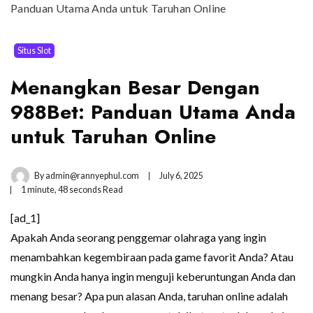
Panduan Utama Anda untuk Taruhan Online
Situs Slot
Menangkan Besar Dengan
988Bet: Panduan Utama Anda
untuk Taruhan Online
By
admin@rannyephul.com
July 6, 2025
1 minute, 48 seconds Read
[ad_1]
Apakah Anda seorang penggemar olahraga yang ingin
menambahkan kegembiraan pada game favorit Anda? Atau
mungkin Anda hanya ingin menguji keberuntungan Anda dan
menang besar? Apa pun alasan Anda, taruhan online adalah