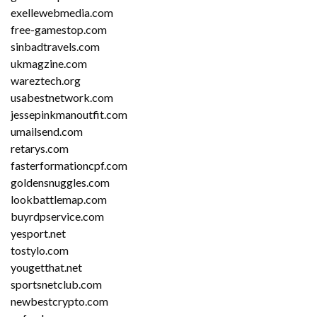
exellewebmedia.com
free-gamestop.com
sinbadtravels.com
ukmagzine.com
wareztech.org
usabestnetwork.com
jessepinkmanoutfit.com
umailsend.com
retarys.com
fasterformationcpf.com
goldensnuggles.com
lookbattlemap.com
buyrdpservice.com
yesport.net
tostylo.com
yougetthat.net
sportsnetclub.com
newbestcrypto.com