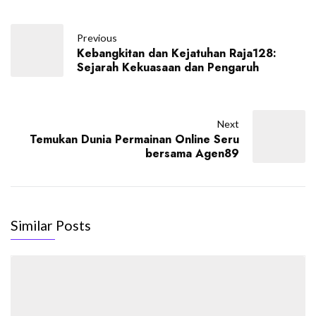
Previous
Kebangkitan dan Kejatuhan Raja128:
Sejarah Kekuasaan dan Pengaruh
Next
Temukan Dunia Permainan Online Seru
bersama Agen89
Similar Posts