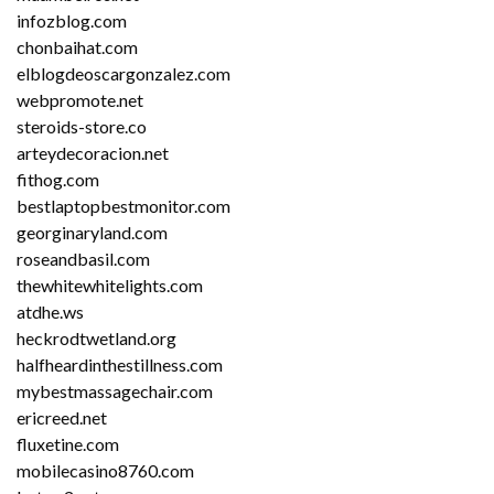
infozblog.com
chonbaihat.com
elblogdeoscargonzalez.com
webpromote.net
steroids-store.co
arteydecoracion.net
fithog.com
bestlaptopbestmonitor.com
georginaryland.com
roseandbasil.com
thewhitewhitelights.com
atdhe.ws
heckrodtwetland.org
halfheardinthestillness.com
mybestmassagechair.com
ericreed.net
fluxetine.com
mobilecasino8760.com