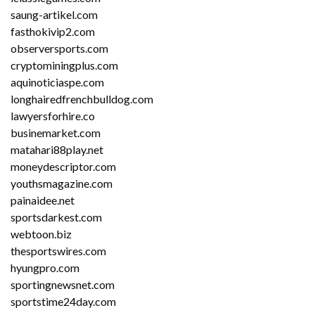
saung-artikel.com
fasthokivip2.com
observersports.com
cryptominingplus.com
aquinoticiaspe.com
longhairedfrenchbulldog.com
lawyersforhire.co
businemarket.com
matahari88play.net
moneydescriptor.com
youthsmagazine.com
painaidee.net
sportsdarkest.com
webtoon.biz
thesportswires.com
hyungpro.com
sportingnewsnet.com
sportstime24day.com