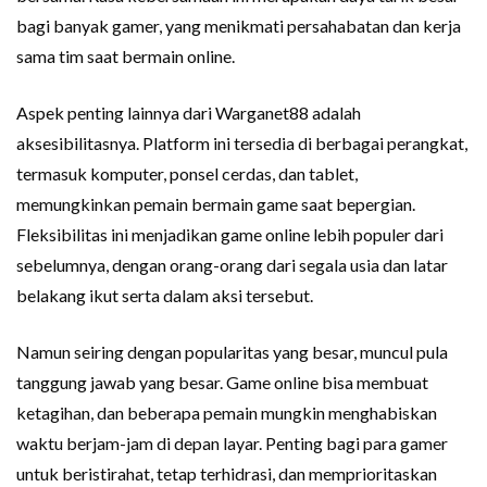
bagi banyak gamer, yang menikmati persahabatan dan kerja
sama tim saat bermain online.
Aspek penting lainnya dari Warganet88 adalah
aksesibilitasnya. Platform ini tersedia di berbagai perangkat,
termasuk komputer, ponsel cerdas, dan tablet,
memungkinkan pemain bermain game saat bepergian.
Fleksibilitas ini menjadikan game online lebih populer dari
sebelumnya, dengan orang-orang dari segala usia dan latar
belakang ikut serta dalam aksi tersebut.
Namun seiring dengan popularitas yang besar, muncul pula
tanggung jawab yang besar. Game online bisa membuat
ketagihan, dan beberapa pemain mungkin menghabiskan
waktu berjam-jam di depan layar. Penting bagi para gamer
untuk beristirahat, tetap terhidrasi, dan memprioritaskan