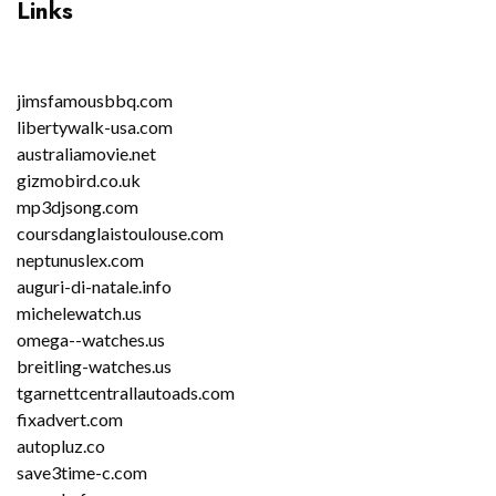
Links
jimsfamousbbq.com
libertywalk-usa.com
australiamovie.net
gizmobird.co.uk
mp3djsong.com
coursdanglaistoulouse.com
neptunuslex.com
auguri-di-natale.info
michelewatch.us
omega--watches.us
breitling-watches.us
tgarnettcentrallautoads.com
fixadvert.com
autopluz.co
save3time-c.com