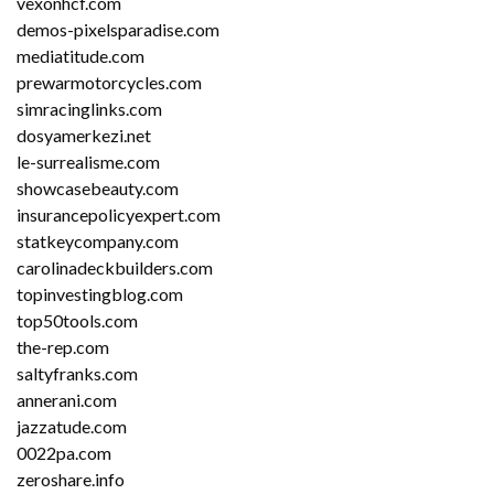
vexonhcf.com
demos-pixelsparadise.com
mediatitude.com
prewarmotorcycles.com
simracinglinks.com
dosyamerkezi.net
le-surrealisme.com
showcasebeauty.com
insurancepolicyexpert.com
statkeycompany.com
carolinadeckbuilders.com
topinvestingblog.com
top50tools.com
the-rep.com
saltyfranks.com
annerani.com
jazzatude.com
0022pa.com
zeroshare.info