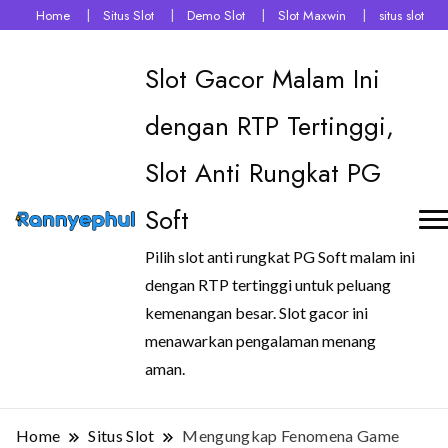
Home
Situs Slot
Demo Slot
Slot Maxwin
situs slot
Slot Gacor Malam Ini
dengan RTP Tertinggi,
Slot Anti Rungkat PG
Soft
Pilih slot anti rungkat PG Soft malam ini
dengan RTP tertinggi untuk peluang
kemenangan besar. Slot gacor ini
menawarkan pengalaman menang
aman.
Home
Situs Slot
Mengungkap Fenomena Game