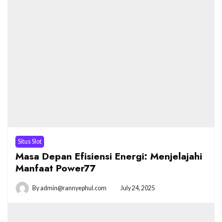
Situs Slot
Masa Depan Efisiensi Energi: Menjelajahi
Manfaat Power77
By
admin@rannyephul.com
July 24, 2025