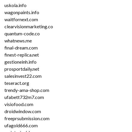
uskola.info
wagonpaints.info
waitfornext.com
clearvisionmarketing.co
quantum-code.co
whatnews.me
final-dream.com
finest-replica.net
gestioneinh.info
prosportdaily.net
salesinvest22.com
teseract.org
trendy-ama-shop.com
ufabett732m7.com
visiofood.com
droidwindow.com
freeprsubmission.com
ufagold666.com