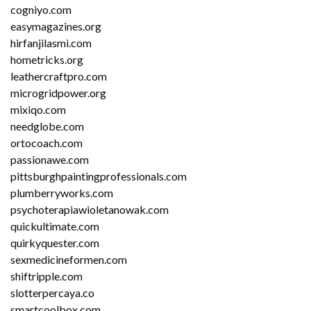
cogniyo.com
easymagazines.org
hirfanjilasmi.com
hometricks.org
leathercraftpro.com
microgridpower.org
mixiqo.com
needglobe.com
ortocoach.com
passionawe.com
pittsburghpaintingprofessionals.com
plumberryworks.com
psychoterapiawioletanowak.com
quickultimate.com
quirkyquester.com
sexmedicineformen.com
shiftripple.com
slotterpercaya.co
smartcoolbox.com