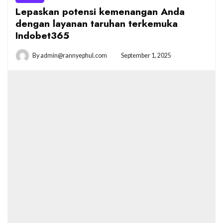
Lepaskan potensi kemenangan Anda
dengan layanan taruhan terkemuka
Indobet365
By
admin@rannyephul.com
September 1, 2025