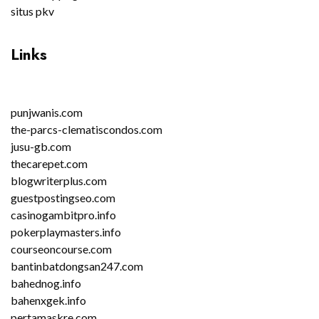
situs pkv
Links
punjwanis.com
the-parcs-clematiscondos.com
jusu-gb.com
thecarepet.com
blogwriterplus.com
guestpostingseo.com
casinogambitpro.info
pokerplaymasters.info
courseoncourse.com
bantinbatdongsan247.com
bahednog.info
bahenxgek.info
pertamaskre.com