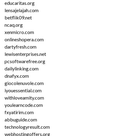
educaritas.org
lensajelajah.com
betflik09.net
ncaq.org
xenmicro.com
onlineshopera.com
dartyfresh.com
lewisenterprises.net
pcsoftwarefree.org
dailylinking.com
dnafyx.com
giocolenuvole.com
iyouessential.com
withloveamity.com
youlearncode.com
fxyatirim.com
abbuguide.com
technologyresult.com
webhostingoffers.org