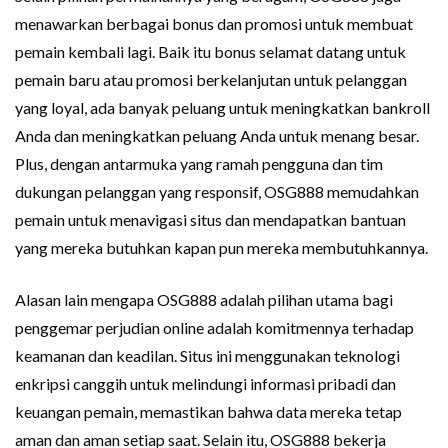
menawarkan berbagai bonus dan promosi untuk membuat
pemain kembali lagi. Baik itu bonus selamat datang untuk
pemain baru atau promosi berkelanjutan untuk pelanggan
yang loyal, ada banyak peluang untuk meningkatkan bankroll
Anda dan meningkatkan peluang Anda untuk menang besar.
Plus, dengan antarmuka yang ramah pengguna dan tim
dukungan pelanggan yang responsif, OSG888 memudahkan
pemain untuk menavigasi situs dan mendapatkan bantuan
yang mereka butuhkan kapan pun mereka membutuhkannya.
Alasan lain mengapa OSG888 adalah pilihan utama bagi
penggemar perjudian online adalah komitmennya terhadap
keamanan dan keadilan. Situs ini menggunakan teknologi
enkripsi canggih untuk melindungi informasi pribadi dan
keuangan pemain, memastikan bahwa data mereka tetap
aman dan aman setiap saat. Selain itu, OSG888 bekerja