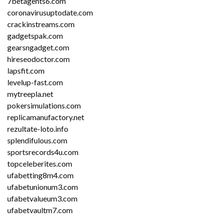
7betagents6.com
coronavirusuptodate.com
crackinstreams.com
gadgetspak.com
gearsngadget.com
hireseodoctor.com
lapsfit.com
levelup-fast.com
mytreepla.net
pokersimulations.com
replicamanufactory.net
rezultate-loto.info
splendifulous.com
sportsrecords4u.com
topceleberites.com
ufabetting8m4.com
ufabetunionum3.com
ufabetvalueum3.com
ufabetvaultm7.com