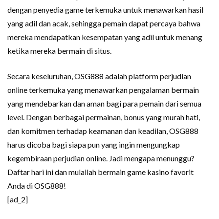
dengan penyedia game terkemuka untuk menawarkan hasil
yang adil dan acak, sehingga pemain dapat percaya bahwa
mereka mendapatkan kesempatan yang adil untuk menang
ketika mereka bermain di situs.
Secara keseluruhan, OSG888 adalah platform perjudian
online terkemuka yang menawarkan pengalaman bermain
yang mendebarkan dan aman bagi para pemain dari semua
level. Dengan berbagai permainan, bonus yang murah hati,
dan komitmen terhadap keamanan dan keadilan, OSG888
harus dicoba bagi siapa pun yang ingin mengungkap
kegembiraan perjudian online. Jadi mengapa menunggu?
Daftar hari ini dan mulailah bermain game kasino favorit
Anda di OSG888!
[ad_2]