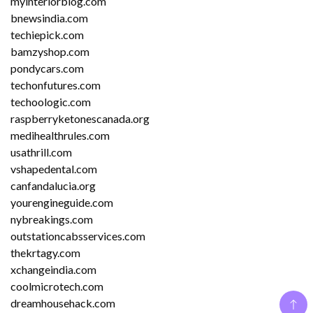
myinteriorblog.com
bnewsindia.com
techiepick.com
bamzyshop.com
pondycars.com
techonfutures.com
techoologic.com
raspberryketonescanada.org
medihealthrules.com
usathrill.com
vshapedental.com
canfandalucia.org
yourengineguide.com
nybreakings.com
outstationcabsservices.com
thekrtagy.com
xchangeindia.com
coolmicrotech.com
dreamhousehack.com