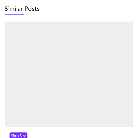
Similar Posts
Situs Slot