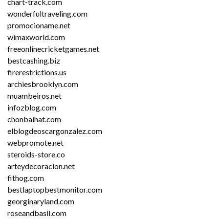
chart-track.com
wonderfultraveling.com
promocioname.net
wimaxworld.com
freeonlinecricketgames.net
bestcashing.biz
firerestrictions.us
archiesbrooklyn.com
muambeiros.net
infozblog.com
chonbaihat.com
elblogdeoscargonzalez.com
webpromote.net
steroids-store.co
arteydecoracion.net
fithog.com
bestlaptopbestmonitor.com
georginaryland.com
roseandbasil.com