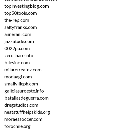
topinvestingblog.com
top50tools.com
the-rep.com
saltyfranks.com
annerani.com
jazzatude.com
0022pa.com
zeroshare.info
bilesinc.com
milaretreatnz.com
modaagi.com
smallvilleph.com
galiciasuroeste.info
batallasdeguerra.com
dregstudios.com
neatstuffhelpskids.org
moraessoccer.com
forochile.org