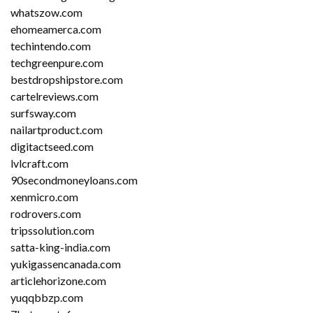
whatszow.com
ehomeamerca.com
techintendo.com
techgreenpure.com
bestdropshipstore.com
cartelreviews.com
surfsway.com
nailartproduct.com
digitactseed.com
lvlcraft.com
90secondmoneyloans.com
xenmicro.com
rodrovers.com
tripssolution.com
satta-king-india.com
yukigassencanada.com
articlehorizone.com
yuqqbbzp.com