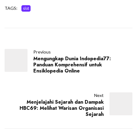
TAGS:
slot
Previous
Mengungkap Dunia Indopedia77:
Panduan Komprehensif untuk
Ensiklopedia Online
Next
Menjelajahi Sejarah dan Dampak
HBC69: Melihat Warisan Organisasi
Sejarah