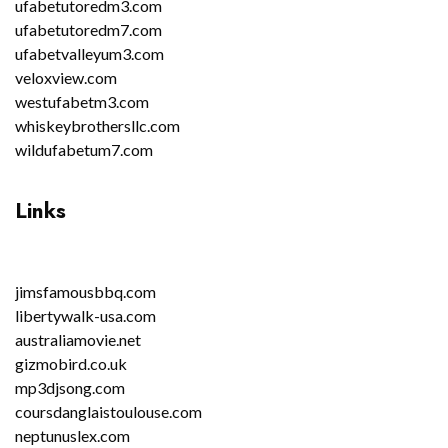
ufabetutoredm3.com
ufabetutoredm7.com
ufabetvalleyum3.com
veloxview.com
westufabetm3.com
whiskeybrothersllc.com
wildufabetum7.com
Links
jimsfamousbbq.com
libertywalk-usa.com
australiamovie.net
gizmobird.co.uk
mp3djsong.com
coursdanglaistoulouse.com
neptunuslex.com