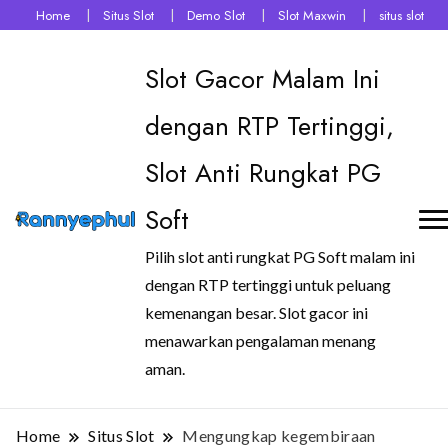
Home
Situs Slot
Demo Slot
Slot Maxwin
situs slot
Slot Gacor Malam Ini
dengan RTP Tertinggi,
Slot Anti Rungkat PG
Soft
Pilih slot anti rungkat PG Soft malam ini
dengan RTP tertinggi untuk peluang
kemenangan besar. Slot gacor ini
menawarkan pengalaman menang
aman.
Home
Situs Slot
Mengungkap kegembiraan