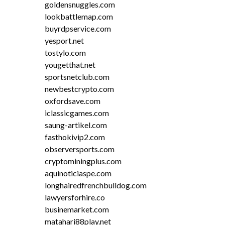
goldensnuggles.com
lookbattlemap.com
buyrdpservice.com
yesport.net
tostylo.com
yougetthat.net
sportsnetclub.com
newbestcrypto.com
oxfordsave.com
iclassicgames.com
saung-artikel.com
fasthokivip2.com
observersports.com
cryptominingplus.com
aquinoticiaspe.com
longhairedfrenchbulldog.com
lawyersforhire.co
businemarket.com
matahari88play.net