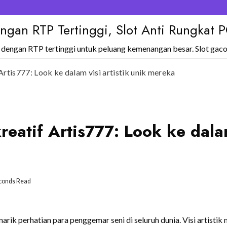
ngan RTP Tertinggi, Slot Anti Rungkat P
ini dengan RTP tertinggi untuk peluang kemenangan besar. Slot g
rtis777: Look ke dalam visi artistik unik mereka
eatif Artis777: Look ke dala
econds Read
rik perhatian para penggemar seni di seluruh dunia. Visi artistik