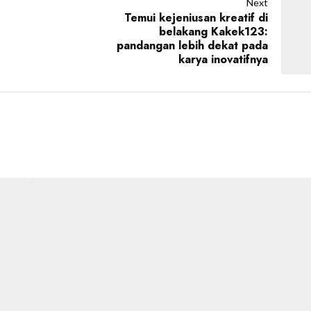
Next
Temui kejeniusan kreatif di
belakang Kakek123:
pandangan lebih dekat pada
karya inovatifnya