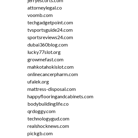
jerryescorts.com
attorneylegal.co
voomb.com
techgadgetpoint.com
tvsportsguide24.com
sportsreviews24.com
dubai360blog.com
lucky77slot.org
growmefast.com
mahkotahokislot.com
onlinecancerpharm.com
ufalek.org
mattress-disposal.com
happyflooringandcabinets.com
bodybuildinglife.co
qrdoggy.com
technologygud.com
realshocknews.com
pickgb.com