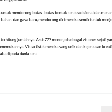
 untuk mendorong batas -batas bentuk seni tradisional dan menan
bahan, dan gaya baru, mendorong diri mereka sendiri untuk menje
terhitung jumlahnya, Artis777 menonjol sebagai visioner sejati y
emukannya. Visi artistik mereka yang unik dan kejeniusan kreati
badi pada dunia seni.