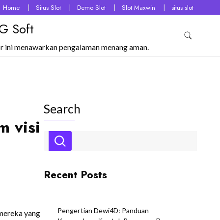
Home
Situs Slot
Demo Slot
Slot Maxwin
situs slot
G Soft
acor ini menawarkan pengalaman menang aman.
Search
m visi
Recent Posts
Pengertian Dewi4D: Panduan
 mereka yang