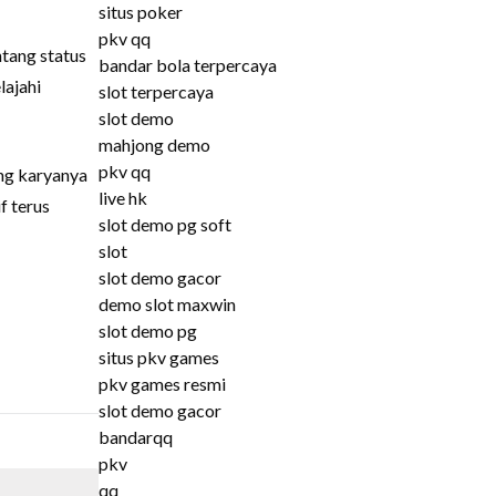
situs poker
pkv qq
tang status
bandar bola terpercaya
lajahi
slot terpercaya
slot demo
mahjong demo
pkv qq
ang karyanya
live hk
f terus
slot demo pg soft
slot
slot demo gacor
demo slot maxwin
slot demo pg
situs pkv games
pkv games resmi
slot demo gacor
bandarqq
pkv
qq