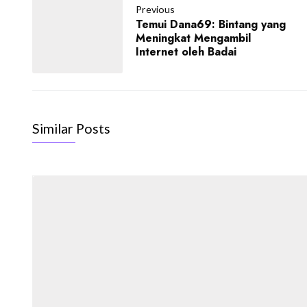
Previous
Temui Dana69: Bintang yang
Meningkat Mengambil
Internet oleh Badai
Similar Posts