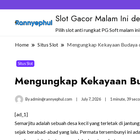
Slot Gacor Malam Ini de
Pilih slot anti rungkat PG Soft malam 
Home
Situs Slot
Mengungkap Kekayaan Budaya da
Situs Slot
Mengungkap Kekayaan Bud
By
admin@rannyephul.com
July 7, 2026
1 minute, 39 sec
[ad_1]
Semarjitu adalah sebuah desa kecil yang terletak di jantu
sejak berabad-abad yang lalu. Permata tersembunyi ini adal