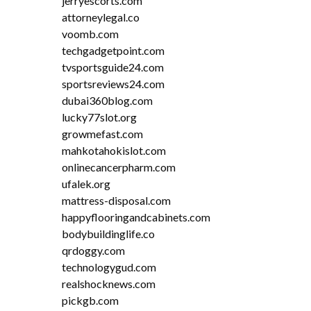
jerryescorts.com
attorneylegal.co
voomb.com
techgadgetpoint.com
tvsportsguide24.com
sportsreviews24.com
dubai360blog.com
lucky77slot.org
growmefast.com
mahkotahokislot.com
onlinecancerpharm.com
ufalek.org
mattress-disposal.com
happyflooringandcabinets.com
bodybuildinglife.co
qrdoggy.com
technologygud.com
realshocknews.com
pickgb.com