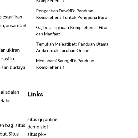
Komprehensif
Pengertian Dewi4D: Panduan
elestarikan
Komprehensif untuk Pengguna Baru
lan, ansambel
Gajibet: Tinjauan Komprehensif Fitur
dan Manfaat
Temukan Majestibet: Panduan Utama
dan ukiran
Anda untuk Taruhan Online
erasi ke
Memahami Saung4D: Panduan
risan budaya
Komprehensif
nal adalah
Links
lalui
situs qq online
h bagi situs
demo slot
ut. Situs
situs pkv