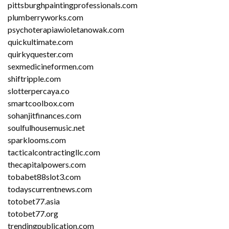
pittsburghpaintingprofessionals.com
plumberryworks.com
psychoterapiawioletanowak.com
quickultimate.com
quirkyquester.com
sexmedicineformen.com
shiftripple.com
slotterpercaya.co
smartcoolbox.com
sohanjitfinances.com
soulfulhousemusic.net
sparklooms.com
tacticalcontractingllc.com
thecapitalpowers.com
tobabet88slot3.com
todayscurrentnews.com
totobet77.asia
totobet77.org
trendingpublication.com