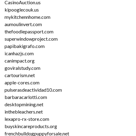
CasinoAuction.us
kipooglecouk.us
mykitchennhome.com
aumoulinvert.com
thefoodiepassport.com
superwindowproject.com
papibakigrafo.com
icanhazjs.com
canimpact.org
goviralstudy.com
cartourism.net
apple-cores.com
pulserasdeactividad10.com
barbaracarlotti.com
desktopmining.net
inthebleachers.net
lexapro-rx-store.com
buyskincareproducts.org
frenchbulldogpuppyforsale.net