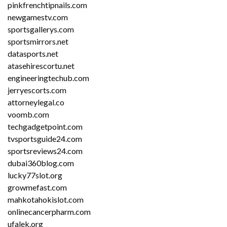
pinkfrenchtipnails.com
newgamestv.com
sportsgallerys.com
sportsmirrors.net
datasports.net
atasehirescortu.net
engineeringtechub.com
jerryescorts.com
attorneylegal.co
voomb.com
techgadgetpoint.com
tvsportsguide24.com
sportsreviews24.com
dubai360blog.com
lucky77slot.org
growmefast.com
mahkotahokislot.com
onlinecancerpharm.com
ufalek.org