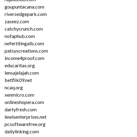
goupuntacana.com
riversedgepark.com
zaseez.com
catchycrunch.com
nofaphub.com
nefertitingalls.com
patsyscreations.com
income4proof.com
educaritas.org
lensajelajah.com
betflik09.net
ncaq.org
xenmicro.com
onlineshopera.com
dartyfresh.com
lewisenterprises.net
pcsoftwarefree.org
dailylinking.com