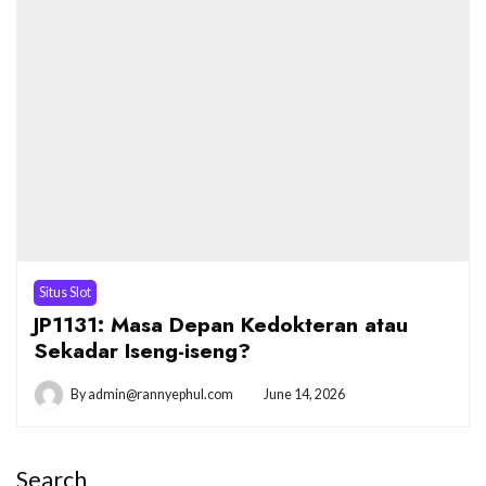
Situs Slot
JP1131: Masa Depan Kedokteran atau
Sekadar Iseng-iseng?
By
admin@rannyephul.com
June 14, 2026
Search