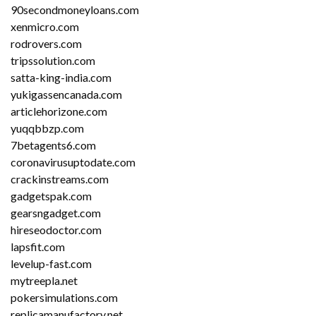
90secondmoneyloans.com
xenmicro.com
rodrovers.com
tripssolution.com
satta-king-india.com
yukigassencanada.com
articlehorizone.com
yuqqbbzp.com
7betagents6.com
coronavirusuptodate.com
crackinstreams.com
gadgetspak.com
gearsngadget.com
hireseodoctor.com
lapsfit.com
levelup-fast.com
mytreepla.net
pokersimulations.com
replicamanufactory.net