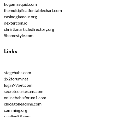
kogamasquid.com
themultiplicationtablechart.com
casinoglamour.org
dextercoin.io
christianarticledirectory.org
5homestyle.com
Links
stagehubs.com
1x2forum.net
login99bet.com
secretcourtesans.com
onlinebahisforum1.com
chicagoheadline.com
camming.org
rajalion88.com