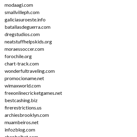
modaagi.com
smallvilleph.com
galiciasuroeste.info
batallasdeguerra.com
dregstudios.com
neatstuffhelpskids.org
moraessoccer.com
forochile.org
chart-track.com
wonderfultraveling.com
promocioname.net
wimaxworld.com
freeonlinecricketgames.net
bestcashing.biz
firerestrictions.us
archiesbrooklyn.com
muambeiros.net
infozblog.com
chonbaihat.com