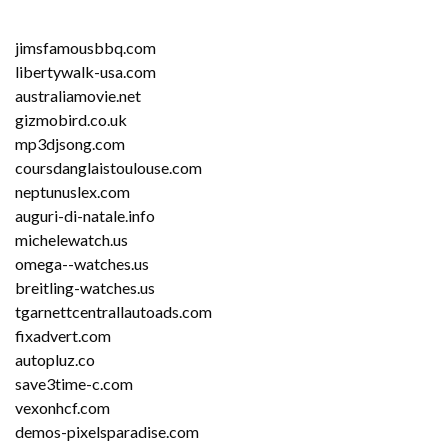
jimsfamousbbq.com
libertywalk-usa.com
australiamovie.net
gizmobird.co.uk
mp3djsong.com
coursdanglaistoulouse.com
neptunuslex.com
auguri-di-natale.info
michelewatch.us
omega--watches.us
breitling-watches.us
tgarnettcentrallautoads.com
fixadvert.com
autopluz.co
save3time-c.com
vexonhcf.com
demos-pixelsparadise.com