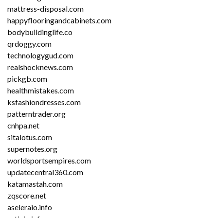
mattress-disposal.com
happyflooringandcabinets.com
bodybuildinglife.co
qrdoggy.com
technologygud.com
realshocknews.com
pickgb.com
healthmistakes.com
ksfashiondresses.com
patterntrader.org
cnhpa.net
sitalotus.com
supernotes.org
worldsportsempires.com
updatecentral360.com
katamastah.com
zqscore.net
aseleraio.info