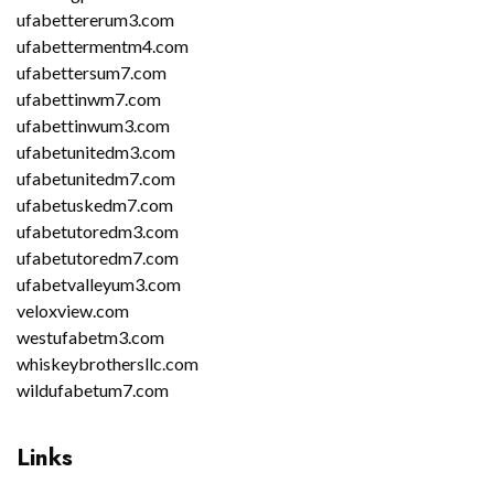
ufabettererum3.com
ufabettermentm4.com
ufabettersum7.com
ufabettinwm7.com
ufabettinwum3.com
ufabetunitedm3.com
ufabetunitedm7.com
ufabetuskedm7.com
ufabetutoredm3.com
ufabetutoredm7.com
ufabetvalleyum3.com
veloxview.com
westufabetm3.com
whiskeybrothersllc.com
wildufabetum7.com
Links