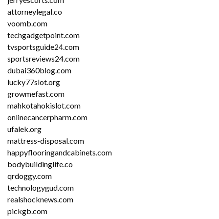
attorneylegal.co
voomb.com
techgadgetpoint.com
tvsportsguide24.com
sportsreviews24.com
dubai360blog.com
lucky77slot.org
growmefast.com
mahkotahokislot.com
onlinecancerpharm.com
ufalek.org
mattress-disposal.com
happyflooringandcabinets.com
bodybuildinglife.co
qrdoggy.com
technologygud.com
realshocknews.com
pickgb.com