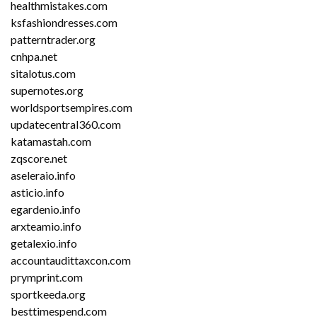
healthmistakes.com
ksfashiondresses.com
patterntrader.org
cnhpa.net
sitalotus.com
supernotes.org
worldsportsempires.com
updatecentral360.com
katamastah.com
zqscore.net
aseleraio.info
asticio.info
egardenio.info
arxteamio.info
getalexio.info
accountaudittaxcon.com
prymprint.com
sportkeeda.org
besttimespend.com