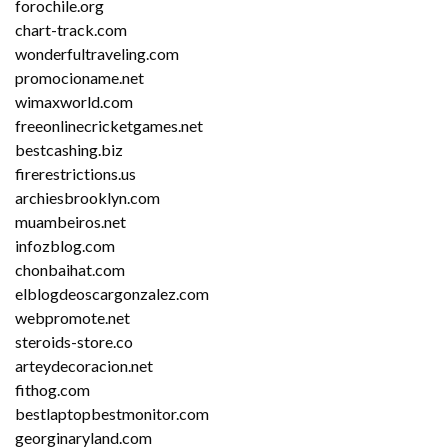
forochile.org
chart-track.com
wonderfultraveling.com
promocioname.net
wimaxworld.com
freeonlinecricketgames.net
bestcashing.biz
firerestrictions.us
archiesbrooklyn.com
muambeiros.net
infozblog.com
chonbaihat.com
elblogdeoscargonzalez.com
webpromote.net
steroids-store.co
arteydecoracion.net
fithog.com
bestlaptopbestmonitor.com
georginaryland.com