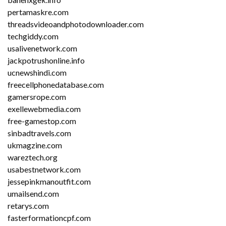
pertamaskre.com
threadsvideoandphotodownloader.com
techgiddy.com
usalivenetwork.com
jackpotrushonline.info
ucnewshindi.com
freecellphonedatabase.com
gamersrope.com
exellewebmedia.com
free-gamestop.com
sinbadtravels.com
ukmagzine.com
wareztech.org
usabestnetwork.com
jessepinkmanoutfit.com
umailsend.com
retarys.com
fasterformationcpf.com