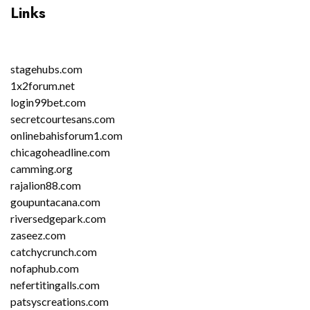
Links
stagehubs.com
1x2forum.net
login99bet.com
secretcourtesans.com
onlinebahisforum1.com
chicagoheadline.com
camming.org
rajalion88.com
goupuntacana.com
riversedgepark.com
zaseez.com
catchycrunch.com
nofaphub.com
nefertitingalls.com
patsyscreations.com