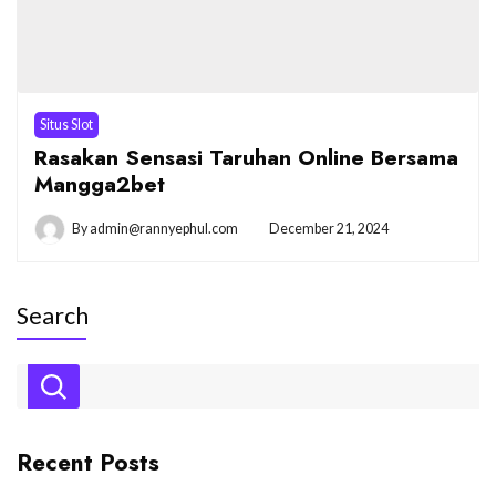
Situs Slot
Rasakan Sensasi Taruhan Online Bersama
Mangga2bet
By
admin@rannyephul.com
December 21, 2024
Search
Recent Posts