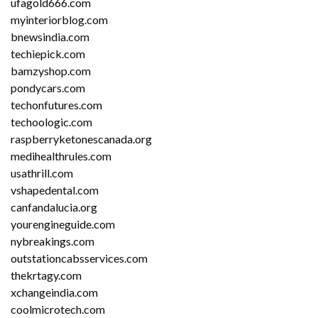
ufagold666.com
myinteriorblog.com
bnewsindia.com
techiepick.com
bamzyshop.com
pondycars.com
techonfutures.com
techoologic.com
raspberryketonescanada.org
medihealthrules.com
usathrill.com
vshapedental.com
canfandalucia.org
yourengineguide.com
nybreakings.com
outstationcabsservices.com
thekrtagy.com
xchangeindia.com
coolmicrotech.com