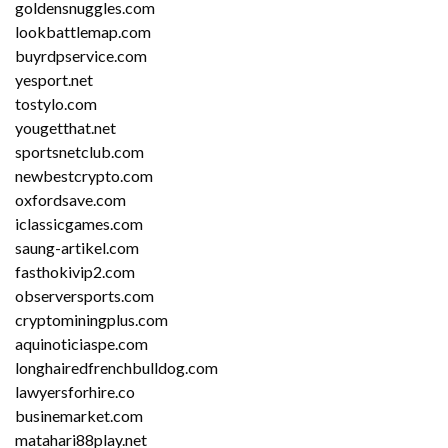
goldensnuggles.com
lookbattlemap.com
buyrdpservice.com
yesport.net
tostylo.com
yougetthat.net
sportsnetclub.com
newbestcrypto.com
oxfordsave.com
iclassicgames.com
saung-artikel.com
fasthokivip2.com
observersports.com
cryptominingplus.com
aquinoticiaspe.com
longhairedfrenchbulldog.com
lawyersforhire.co
businemarket.com
matahari88play.net