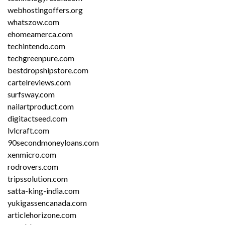
webhostingoffers.org
whatszow.com
ehomeamerca.com
techintendo.com
techgreenpure.com
bestdropshipstore.com
cartelreviews.com
surfsway.com
nailartproduct.com
digitactseed.com
lvlcraft.com
90secondmoneyloans.com
xenmicro.com
rodrovers.com
tripssolution.com
satta-king-india.com
yukigassencanada.com
articlehorizone.com