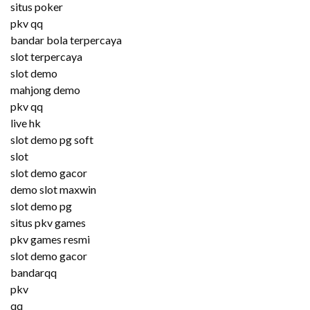
situs poker
pkv qq
bandar bola terpercaya
slot terpercaya
slot demo
mahjong demo
pkv qq
live hk
slot demo pg soft
slot
slot demo gacor
demo slot maxwin
slot demo pg
situs pkv games
pkv games resmi
slot demo gacor
bandarqq
pkv
qq