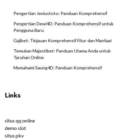
Pengertian Jeniustoto: Panduan Komprehensif
Pengertian Dewi4D: Panduan Komprehensif untuk
Pengguna Baru
Gajibet: Tinjauan Komprehensif Fitur dan Manfaat
Temukan Majestibet: Panduan Utama Anda untuk
Taruhan Online
Memahami Saung4D: Panduan Komprehensif
Links
situs qq online
demo slot
situs pkv