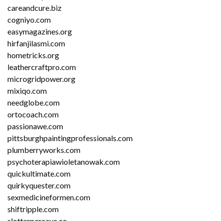
careandcure.biz
cogniyo.com
easymagazines.org
hirfanjilasmi.com
hometricks.org
leathercraftpro.com
microgridpower.org
mixiqo.com
needglobe.com
ortocoach.com
passionawe.com
pittsburghpaintingprofessionals.com
plumberryworks.com
psychoterapiawioletanowak.com
quickultimate.com
quirkyquester.com
sexmedicineformen.com
shiftripple.com
slotterpercaya.co