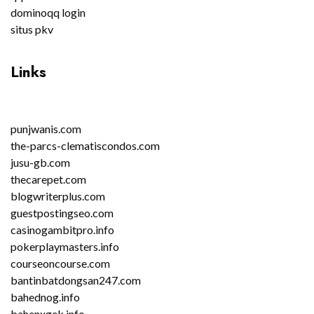
dominoqq login
situs pkv
Links
punjwanis.com
the-parcs-clematiscondos.com
jusu-gb.com
thecarepet.com
blogwriterplus.com
guestpostingseo.com
casinogambitpro.info
pokerplaymasters.info
courseoncourse.com
bantinbatdongsan247.com
bahednog.info
bahenxgek.info