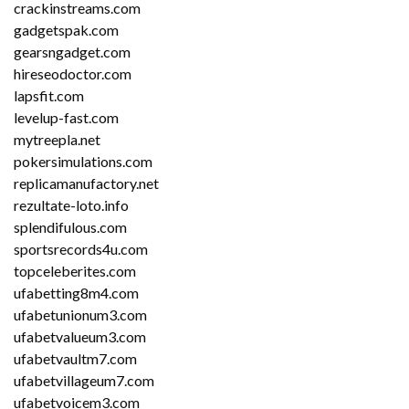
crackinstreams.com
gadgetspak.com
gearsngadget.com
hireseodoctor.com
lapsfit.com
levelup-fast.com
mytreepla.net
pokersimulations.com
replicamanufactory.net
rezultate-loto.info
splendifulous.com
sportsrecords4u.com
topceleberites.com
ufabetting8m4.com
ufabetunionum3.com
ufabetvalueum3.com
ufabetvaultm7.com
ufabetvillageum7.com
ufabetvoicem3.com