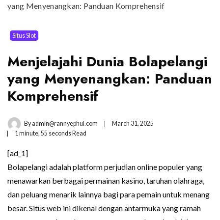
yang Menyenangkan: Panduan Komprehensif
Situs Slot
Menjelajahi Dunia Bolapelangi
yang Menyenangkan: Panduan
Komprehensif
By
admin@rannyephul.com
March 31, 2025
1 minute, 55 seconds Read
[ad_1]
Bolapelangi adalah platform perjudian online populer yang
menawarkan berbagai permainan kasino, taruhan olahraga,
dan peluang menarik lainnya bagi para pemain untuk menang
besar. Situs web ini dikenal dengan antarmuka yang ramah