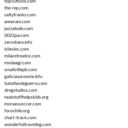
top50tools.com
the-rep.com
saltyfranks.com
annerani.com
jazzatude.com
0022pa.com
zeroshare.info
bilesinc.com
milaretreatnz.com
modaagi.com
smallvilleph.com
galiciasuroeste.info
batallasdeguerra.com
dregstudios.com
neatstuffhelpskids.org
moraessoccer.com
forochile.org
chart-track.com
wonderfultraveling.com