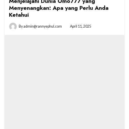
Menjelajahi Dunia Omo777 yang
Menyenangkan: Apa yang Perlu Anda
Ketahui
By
admin@rannyephul.com
April 11, 2025