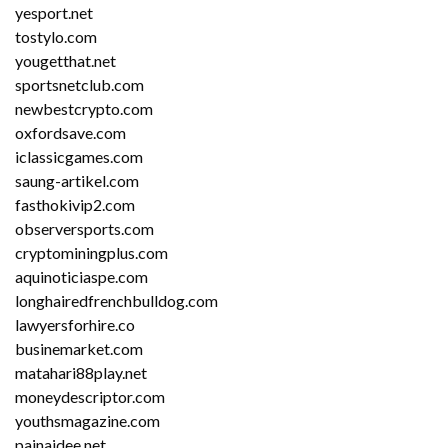
yesport.net
tostylo.com
yougetthat.net
sportsnetclub.com
newbestcrypto.com
oxfordsave.com
iclassicgames.com
saung-artikel.com
fasthokivip2.com
observersports.com
cryptominingplus.com
aquinoticiaspe.com
longhairedfrenchbulldog.com
lawyersforhire.co
businemarket.com
matahari88play.net
moneydescriptor.com
youthsmagazine.com
painaidee.net