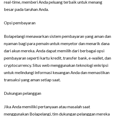
real-time, memberi Anda peluang terbaik untuk menang
besar pada taruhan Anda.
Opsi pembayaran
Bolapelangi menawarkan sistem pembayaran yang aman dan
nyaman bagi para pemain untuk menyetor dan menarik dana
dari akun mereka. Anda dapat memilih dari berbagai opsi
pembayaran seperti kartu kredit, transfer bank, e-wallet, dan
cryptocurrency. Situs web menggunakan teknologi enkripsi
untuk melindungi informasi keuangan Anda dan memastikan
transaksi yang aman setiap saat.
Dukungan pelanggan
Jika Anda memiliki pertanyaan atau masalah saat
menggunakan Bolapelangi, tim dukungan pelanggan mereka