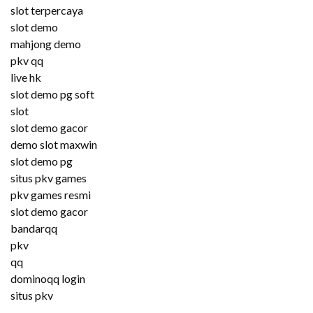
slot terpercaya
slot demo
mahjong demo
pkv qq
live hk
slot demo pg soft
slot
slot demo gacor
demo slot maxwin
slot demo pg
situs pkv games
pkv games resmi
slot demo gacor
bandarqq
pkv
qq
dominoqq login
situs pkv