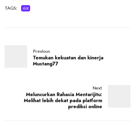
TAGS:
slot
Previous
Temukan kekuatan dan kinerja
Mustang77
Next
Meluncurkan Rahasia Mentarijitu:
Melihat lebih dekat pada platform
prediksi online