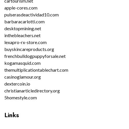
cartourism.net
apple-cores.com
pulserasdeactividad10.com
barbaracarlotti.com
desktopmining.net
inthebleachers.net
lexapro-rx-store.com
buyskincareproducts.org
frenchbulldogpuppyforsale.net
kogamasquid.com
themultiplicationtablechart.com
casinoglamour.org
dextercoin.io
christianarticledirectory.org
5homestyle.com
Links