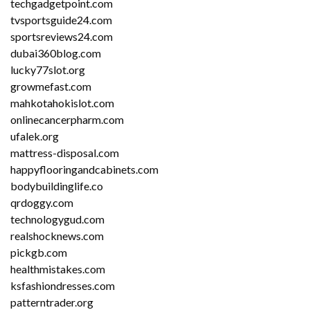
techgadgetpoint.com
tvsportsguide24.com
sportsreviews24.com
dubai360blog.com
lucky77slot.org
growmefast.com
mahkotahokislot.com
onlinecancerpharm.com
ufalek.org
mattress-disposal.com
happyflooringandcabinets.com
bodybuildinglife.co
qrdoggy.com
technologygud.com
realshocknews.com
pickgb.com
healthmistakes.com
ksfashiondresses.com
patterntrader.org