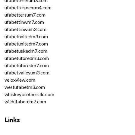
ufabettererum3.com
ufabettermentm4.com
ufabettersum7.com
ufabettinwm7.com
ufabettinwum3.com
ufabetunitedm3.com
ufabetunitedm7.com
ufabetuskedm7.com
ufabetutoredm3.com
ufabetutoredm7.com
ufabetvalleyum3.com
veloxview.com
westufabetm3.com
whiskeybrothersllc.com
wildufabetum7.com
Links