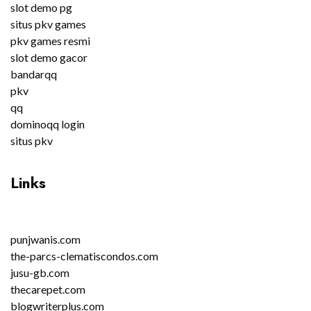
slot demo pg
situs pkv games
pkv games resmi
slot demo gacor
bandarqq
pkv
qq
dominoqq login
situs pkv
Links
punjwanis.com
the-parcs-clematiscondos.com
jusu-gb.com
thecarepet.com
blogwriterplus.com