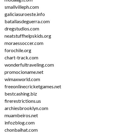
smallvilleph.com
galiciasuroeste.info
batallasdeguerra.com
dregstudios.com
neatstuffhelpskids.org
moraessoccer.com
forochile.org
chart-track.com
wonderfultraveling.com
promocioname.net
wimaxworld.com
freeonlinecricketgames.net
bestcashing.biz
firerestrictions.us
archiesbrooklyn.com
muambeiros.net
infozblog.com
chonbaihat.com