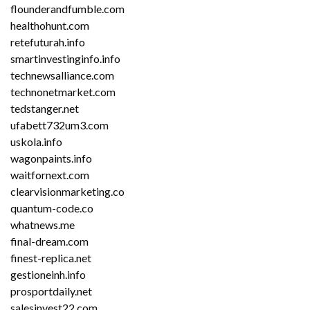
flounderandfumble.com
healthohunt.com
retefuturah.info
smartinvestinginfo.info
technewsalliance.com
technonetmarket.com
tedstanger.net
ufabett732um3.com
uskola.info
wagonpaints.info
waitfornext.com
clearvisionmarketing.co
quantum-code.co
whatnews.me
final-dream.com
finest-replica.net
gestioneinh.info
prosportdaily.net
salesinvest22.com