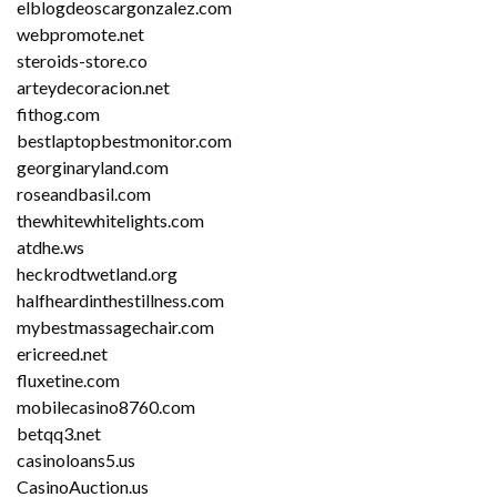
elblogdeoscargonzalez.com
webpromote.net
steroids-store.co
arteydecoracion.net
fithog.com
bestlaptopbestmonitor.com
georginaryland.com
roseandbasil.com
thewhitewhitelights.com
atdhe.ws
heckrodtwetland.org
halfheardinthestillness.com
mybestmassagechair.com
ericreed.net
fluxetine.com
mobilecasino8760.com
betqq3.net
casinoloans5.us
CasinoAuction.us