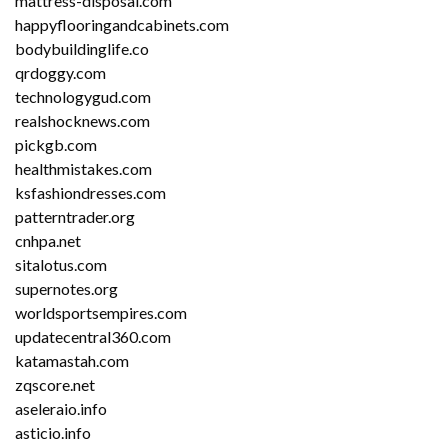
mattress-disposal.com
happyflooringandcabinets.com
bodybuildinglife.co
qrdoggy.com
technologygud.com
realshocknews.com
pickgb.com
healthmistakes.com
ksfashiondresses.com
patterntrader.org
cnhpa.net
sitalotus.com
supernotes.org
worldsportsempires.com
updatecentral360.com
katamastah.com
zqscore.net
aseleraio.info
asticio.info