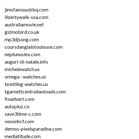
jimsfamousbbq.com
libertywalk-usa.com
australiamovie.net
gizmobird.co.uk
mp3djsong.com
coursdanglaistoulouse.com
neptunuslex.com
auguri-di-natale.info
michelewatch.us
omega--watches.us
breitling-watches.us
tgarnettcentrallautoads.com
fixadvert.com
autopluz.co
save3time-c.com
vexonhcf.com
demos-pixelsparadise.com
mediatitude.com