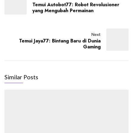
Temui Autobot77: Robot Revolusioner
yang Mengubah Permainan
Next
Temui Jaya77: Bintang Baru di Dunia
Gaming
Similar Posts