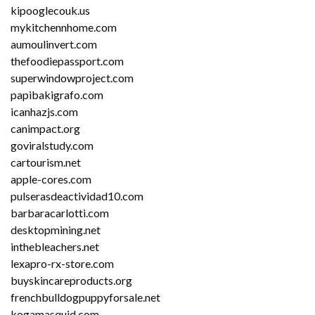
kipooglecouk.us
mykitchennhome.com
aumoulinvert.com
thefoodiepassport.com
superwindowproject.com
papibakigrafo.com
icanhazjs.com
canimpact.org
goviralstudy.com
cartourism.net
apple-cores.com
pulserasdeactividad10.com
barbaracarlotti.com
desktopmining.net
inthebleachers.net
lexapro-rx-store.com
buyskincareproducts.org
frenchbulldogpuppyforsale.net
kogamasquid.com