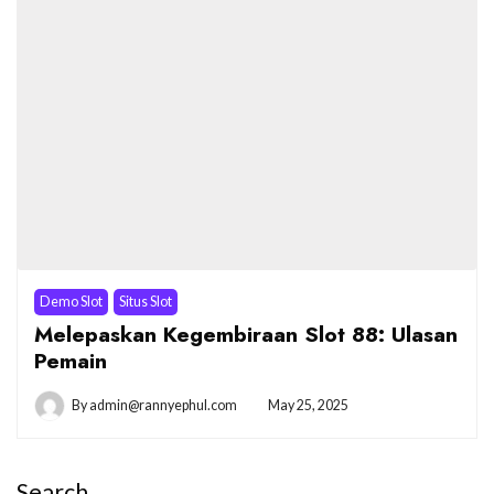
Demo Slot
Situs Slot
Melepaskan Kegembiraan Slot 88: Ulasan
Pemain
By
admin@rannyephul.com
May 25, 2025
Search