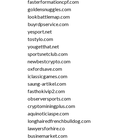
fasterformationcpf.com
goldensnuggles.com
lookbattlemap.com
buyrdpservice.com
yesport.net
tostylo.com
yougetthat.net
sportsnetclub.com
newbestcrypto.com
oxfordsave.com
iclassicgames.com
saung-artikel.com
fasthokivip2.com
observersports.com
cryptominingplus.com
aquinoticiaspe.com
longhairedfrenchbulldog.com
lawyersforhire.co
businemarket.com