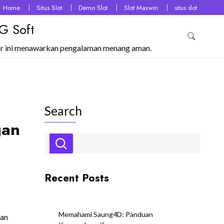
Home
Situs Slot
Demo Slot
Slot Maxwin
situs slot
G Soft
acor ini menawarkan pengalaman menang aman.
Search
gan
Recent Posts
Memahami Saung4D: Panduan
gan