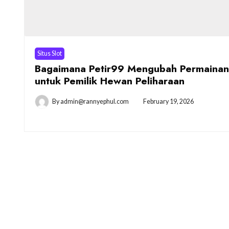
Situs Slot
Bagaimana Petir99 Mengubah Permainan
untuk Pemilik Hewan Peliharaan
By
admin@rannyephul.com
February 19, 2026