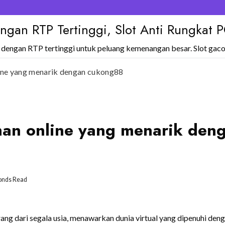
ngan RTP Tertinggi, Slot Anti Rungkat P
ini dengan RTP tertinggi untuk peluang kemenangan besar. Slot g
line yang menarik dengan cukong88
nan online yang menarik den
conds Read
rang dari segala usia, menawarkan dunia virtual yang dipenuhi den