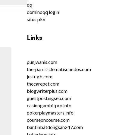
qq
dominoqq login
situs pkv
Links
punjwanis.com
the-parcs-clematiscondos.com
jusu-gb.com
thecarepet.com
blogwriterplus.com
guestpostingseo.com
casinogambitpro.info
pokerplaymasters.info
courseoncourse.com
bantinbatdongsan247.com
bahednog.info