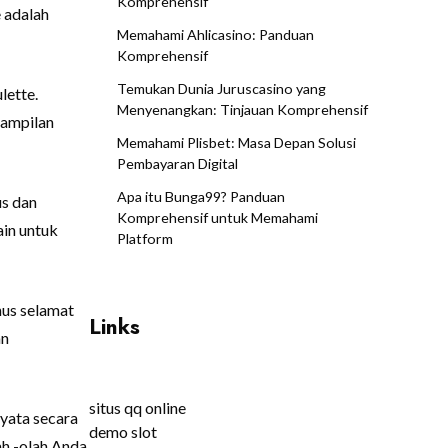
Komprehensif
 adalah
Memahami Ahlicasino: Panduan
Komprehensif
Temukan Dunia Juruscasino yang
lette.
Menyenangkan: Tinjauan Komprehensif
rampilan
Memahami Plisbet: Masa Depan Solusi
Pembayaran Digital
Apa itu Bunga99? Panduan
us dan
Komprehensif untuk Memahami
in untuk
Platform
nus selamat
Links
an
situs qq online
yata secara
demo slot
h -olah Anda