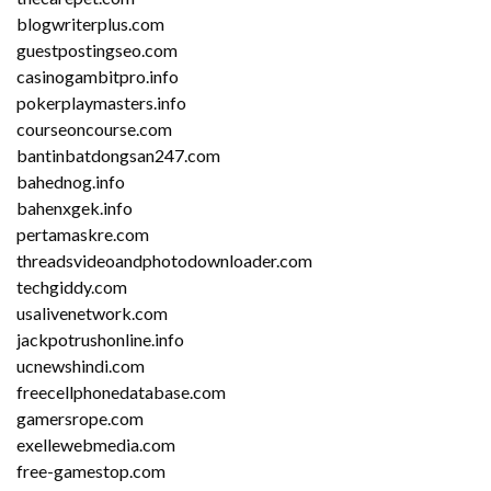
blogwriterplus.com
guestpostingseo.com
casinogambitpro.info
pokerplaymasters.info
courseoncourse.com
bantinbatdongsan247.com
bahednog.info
bahenxgek.info
pertamaskre.com
threadsvideoandphotodownloader.com
techgiddy.com
usalivenetwork.com
jackpotrushonline.info
ucnewshindi.com
freecellphonedatabase.com
gamersrope.com
exellewebmedia.com
free-gamestop.com