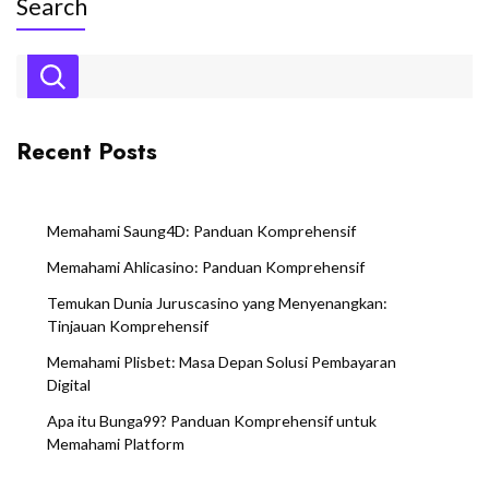
Search
Recent Posts
Memahami Saung4D: Panduan Komprehensif
Memahami Ahlicasino: Panduan Komprehensif
Temukan Dunia Juruscasino yang Menyenangkan:
Tinjauan Komprehensif
Memahami Plisbet: Masa Depan Solusi Pembayaran
Digital
Apa itu Bunga99? Panduan Komprehensif untuk
Memahami Platform