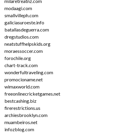
milaretreatnz.com
modaagi.com
smallvilleph.com
galiciasuroeste.info
batallasdeguerra.com
dregstudios.com
neatstuffhelpskids.org
moraessoccer.com
forochile.org
chart-track.com
wonderfultraveling.com
promocioname.net
wimaxworld.com
freeonlinecricketgames.net
bestcashing.biz
firerestrictions.us
archiesbrooklyn.com
muambeiros.net
infozblog.com