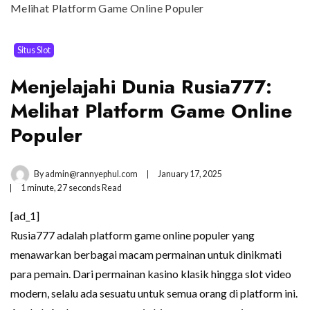
Melihat Platform Game Online Populer
Situs Slot
Menjelajahi Dunia Rusia777:
Melihat Platform Game Online
Populer
By
admin@rannyephul.com
January 17, 2025
1 minute, 27 seconds Read
[ad_1]
Rusia777 adalah platform game online populer yang
menawarkan berbagai macam permainan untuk dinikmati
para pemain. Dari permainan kasino klasik hingga slot video
modern, selalu ada sesuatu untuk semua orang di platform ini.