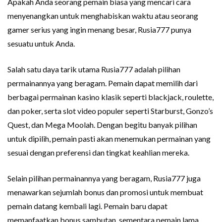
Apakah Anda seorang pemain biasa yang mencari cara
menyenangkan untuk menghabiskan waktu atau seorang
gamer serius yang ingin menang besar, Rusia777 punya
sesuatu untuk Anda.
Salah satu daya tarik utama Rusia777 adalah pilihan
permainannya yang beragam. Pemain dapat memilih dari
berbagai permainan kasino klasik seperti blackjack, roulette,
dan poker, serta slot video populer seperti Starburst, Gonzo’s
Quest, dan Mega Moolah. Dengan begitu banyak pilihan
untuk dipilih, pemain pasti akan menemukan permainan yang
sesuai dengan preferensi dan tingkat keahlian mereka.
Selain pilihan permainannya yang beragam, Rusia777 juga
menawarkan sejumlah bonus dan promosi untuk membuat
pemain datang kembali lagi. Pemain baru dapat
memanfaatkan bonus sambutan, sementara pemain lama