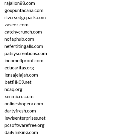
rajalion88.com
goupuntacana.com
riversedgepark.com
zaseez.com
catchycrunch.com
nofaphub.com
nefertitingalls.com
patsyscreations.com
income4proof.com
educaritas.org
lensajelajah.com
betflik09.net
ncaq.org
xenmicro.com
onlineshopera.com
dartyfresh.com
lewisenterprises.net
pcsoftwarefree.org
dailylinking.com