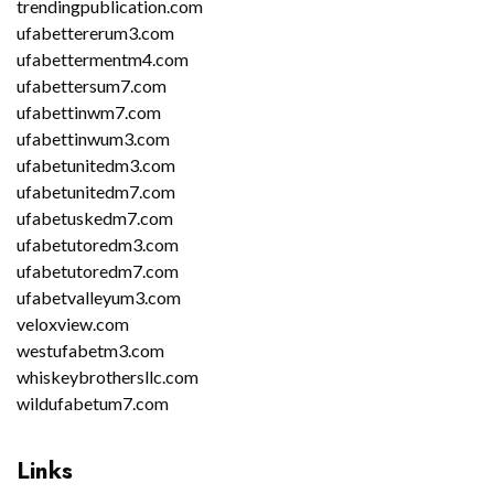
trendingpublication.com
ufabettererum3.com
ufabettermentm4.com
ufabettersum7.com
ufabettinwm7.com
ufabettinwum3.com
ufabetunitedm3.com
ufabetunitedm7.com
ufabetuskedm7.com
ufabetutoredm3.com
ufabetutoredm7.com
ufabetvalleyum3.com
veloxview.com
westufabetm3.com
whiskeybrothersllc.com
wildufabetum7.com
Links