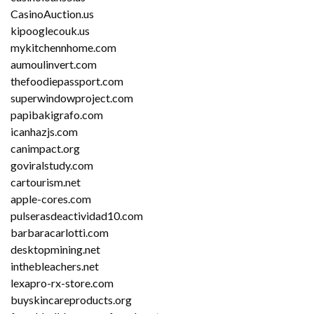
CasinoAuction.us
kipooglecouk.us
mykitchennhome.com
aumoulinvert.com
thefoodiepassport.com
superwindowproject.com
papibakigrafo.com
icanhazjs.com
canimpact.org
goviralstudy.com
cartourism.net
apple-cores.com
pulserasdeactividad10.com
barbaracarlotti.com
desktopmining.net
inthebleachers.net
lexapro-rx-store.com
buyskincareproducts.org