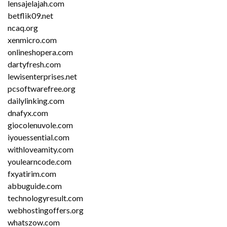
lensajelajah.com
betflik09.net
ncaq.org
xenmicro.com
onlineshopera.com
dartyfresh.com
lewisenterprises.net
pcsoftwarefree.org
dailylinking.com
dnafyx.com
giocolenuvole.com
iyouessential.com
withloveamity.com
youlearncode.com
fxyatirim.com
abbuguide.com
technologyresult.com
webhostingoffers.org
whatszow.com