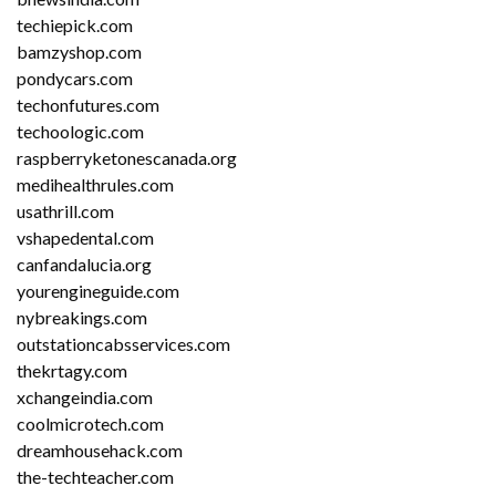
techiepick.com
bamzyshop.com
pondycars.com
techonfutures.com
techoologic.com
raspberryketonescanada.org
medihealthrules.com
usathrill.com
vshapedental.com
canfandalucia.org
yourengineguide.com
nybreakings.com
outstationcabsservices.com
thekrtagy.com
xchangeindia.com
coolmicrotech.com
dreamhousehack.com
the-techteacher.com