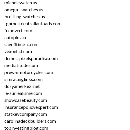
michelewatch.us
omega--watches.us
breitling-watches.us
tgarnettcentrallautoads.com
fixadvert.com
autopluz.co
save3time-c.com
vexonhcf.com
demos-pixelsparadise.com
mediatitude.com
prewarmotorcycles.com
simracinglinks.com
dosyamerkezi.net
le-surrealisme.com
showcasebeauty.com
insurancepolicyexpert.com
statkeycompany.com
carolinadeckbuilders.com
topinvestingblog.com