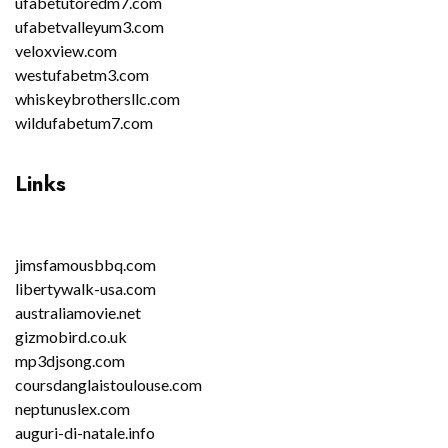
ufabetutoredm7.com
ufabetvalleyum3.com
veloxview.com
westufabetm3.com
whiskeybrothersllc.com
wildufabetum7.com
Links
jimsfamousbbq.com
libertywalk-usa.com
australiamovie.net
gizmobird.co.uk
mp3djsong.com
coursdanglaistoulouse.com
neptunuslex.com
auguri-di-natale.info