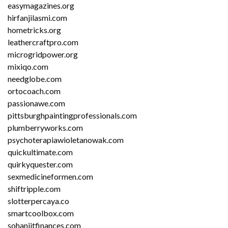
easymagazines.org
hirfanjilasmi.com
hometricks.org
leathercraftpro.com
microgridpower.org
mixiqo.com
needglobe.com
ortocoach.com
passionawe.com
pittsburghpaintingprofessionals.com
plumberryworks.com
psychoterapiawioletanowak.com
quickultimate.com
quirkyquester.com
sexmedicineformen.com
shiftripple.com
slotterpercaya.co
smartcoolbox.com
sohanjitfinances.com