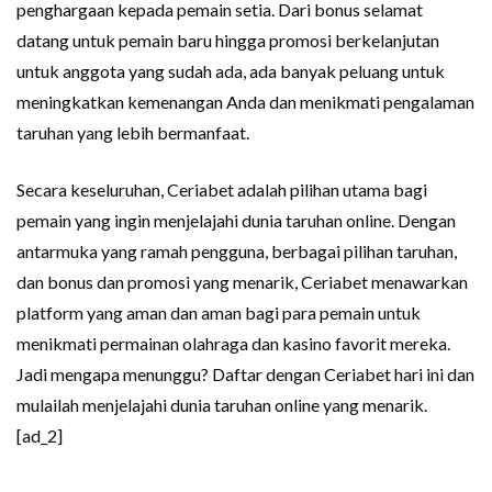
penghargaan kepada pemain setia. Dari bonus selamat
datang untuk pemain baru hingga promosi berkelanjutan
untuk anggota yang sudah ada, ada banyak peluang untuk
meningkatkan kemenangan Anda dan menikmati pengalaman
taruhan yang lebih bermanfaat.
Secara keseluruhan, Ceriabet adalah pilihan utama bagi
pemain yang ingin menjelajahi dunia taruhan online. Dengan
antarmuka yang ramah pengguna, berbagai pilihan taruhan,
dan bonus dan promosi yang menarik, Ceriabet menawarkan
platform yang aman dan aman bagi para pemain untuk
menikmati permainan olahraga dan kasino favorit mereka.
Jadi mengapa menunggu? Daftar dengan Ceriabet hari ini dan
mulailah menjelajahi dunia taruhan online yang menarik.
[ad_2]