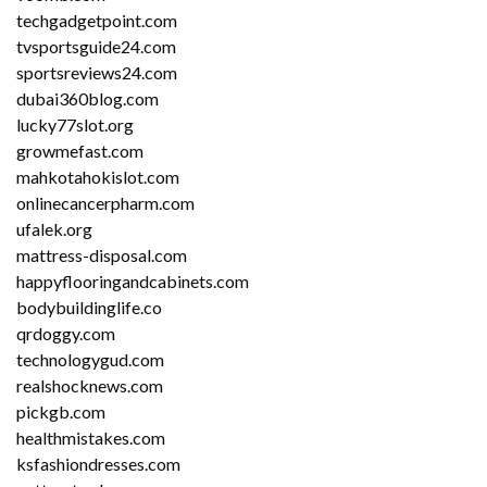
techgadgetpoint.com
tvsportsguide24.com
sportsreviews24.com
dubai360blog.com
lucky77slot.org
growmefast.com
mahkotahokislot.com
onlinecancerpharm.com
ufalek.org
mattress-disposal.com
happyflooringandcabinets.com
bodybuildinglife.co
qrdoggy.com
technologygud.com
realshocknews.com
pickgb.com
healthmistakes.com
ksfashiondresses.com