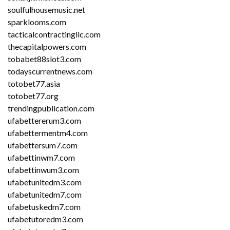
soulfulhousemusic.net
sparklooms.com
tacticalcontractingllc.com
thecapitalpowers.com
tobabet88slot3.com
todayscurrentnews.com
totobet77.asia
totobet77.org
trendingpublication.com
ufabettererum3.com
ufabettermentm4.com
ufabettersum7.com
ufabettinwm7.com
ufabettinwum3.com
ufabetunitedm3.com
ufabetunitedm7.com
ufabetuskedm7.com
ufabetutoredm3.com