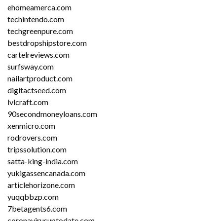
ehomeamerca.com
techintendo.com
techgreenpure.com
bestdropshipstore.com
cartelreviews.com
surfsway.com
nailartproduct.com
digitactseed.com
lvlcraft.com
90secondmoneyloans.com
xenmicro.com
rodrovers.com
tripssolution.com
satta-king-india.com
yukigassencanada.com
articlehorizone.com
yuqqbbzp.com
7betagents6.com
coronavirusuptodate.com