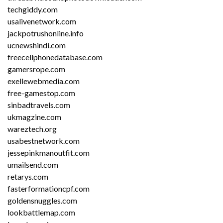
techgiddy.com
usalivenetwork.com
jackpotrushonline.info
ucnewshindi.com
freecellphonedatabase.com
gamersrope.com
exellewebmedia.com
free-gamestop.com
sinbadtravels.com
ukmagzine.com
wareztech.org
usabestnetwork.com
jessepinkmanoutfit.com
umailsend.com
retarys.com
fasterformationcpf.com
goldensnuggles.com
lookbattlemap.com