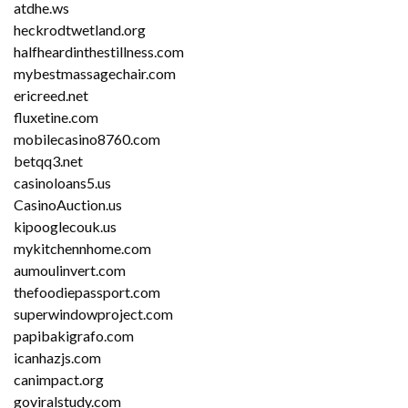
atdhe.ws
heckrodtwetland.org
halfheardinthestillness.com
mybestmassagechair.com
ericreed.net
fluxetine.com
mobilecasino8760.com
betqq3.net
casinoloans5.us
CasinoAuction.us
kipooglecouk.us
mykitchennhome.com
aumoulinvert.com
thefoodiepassport.com
superwindowproject.com
papibakigrafo.com
icanhazjs.com
canimpact.org
goviralstudy.com