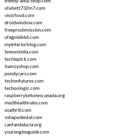
trendy-ama-shop.com
ufabett732m7.com
visiofood.com
droidwindow.com
freeprsubmission.com
ufagold666.com
myinteriorblog.com
bnewsindia.com
techiepick.com
bamzyshop.com
pondycars.com
techonfutures.com
techoologic.com
raspberryketonescanada.org
medihealthrules.com
usathrill.com
vshapedental.com
canfandalucia.org
yourengineguide.com