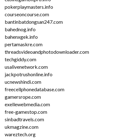
pokerplaymasters.info
courseoncourse.com
bantinbatdongsan247.com
bahednog.info
bahenxgek.info
pertamaskre.com
threadsvideoandphotodownloader.com
techgiddy.com
usalivenetwork.com
jackpotrushonline.info
ucnewshindi.com
freecellphonedatabase.com
gamersrope.com
exellewebmedia.com
free-gamestop.com
sinbadtravels.com
ukmagzine.com
wareztech.org