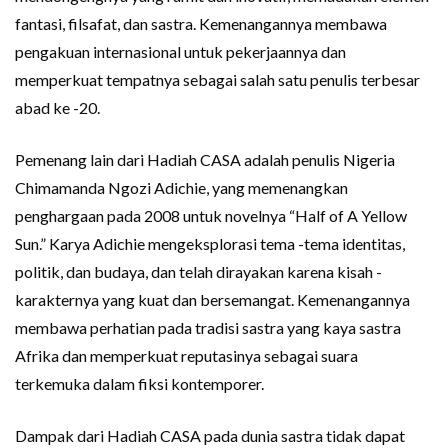
fantasi, filsafat, dan sastra. Kemenangannya membawa
pengakuan internasional untuk pekerjaannya dan
memperkuat tempatnya sebagai salah satu penulis terbesar
abad ke -20.
Pemenang lain dari Hadiah CASA adalah penulis Nigeria
Chimamanda Ngozi Adichie, yang memenangkan
penghargaan pada 2008 untuk novelnya “Half of A Yellow
Sun.” Karya Adichie mengeksplorasi tema -tema identitas,
politik, dan budaya, dan telah dirayakan karena kisah -
karakternya yang kuat dan bersemangat. Kemenangannya
membawa perhatian pada tradisi sastra yang kaya sastra
Afrika dan memperkuat reputasinya sebagai suara
terkemuka dalam fiksi kontemporer.
Dampak dari Hadiah CASA pada dunia sastra tidak dapat