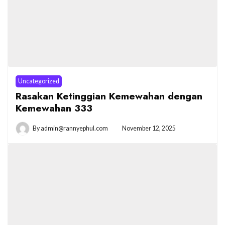
Uncategorized
Rasakan Ketinggian Kemewahan dengan
Kemewahan 333
By
admin@rannyephul.com
November 12, 2025