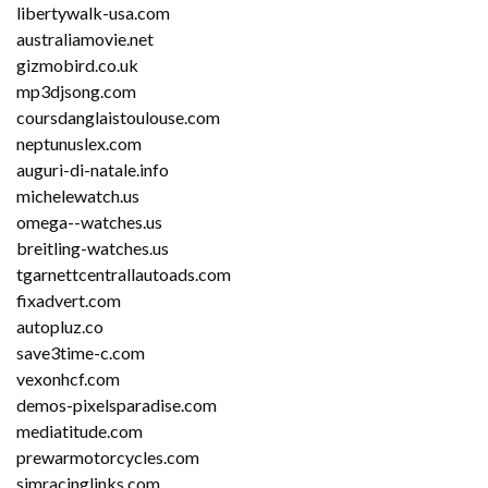
libertywalk-usa.com
australiamovie.net
gizmobird.co.uk
mp3djsong.com
coursdanglaistoulouse.com
neptunuslex.com
auguri-di-natale.info
michelewatch.us
omega--watches.us
breitling-watches.us
tgarnettcentrallautoads.com
fixadvert.com
autopluz.co
save3time-c.com
vexonhcf.com
demos-pixelsparadise.com
mediatitude.com
prewarmotorcycles.com
simracinglinks.com