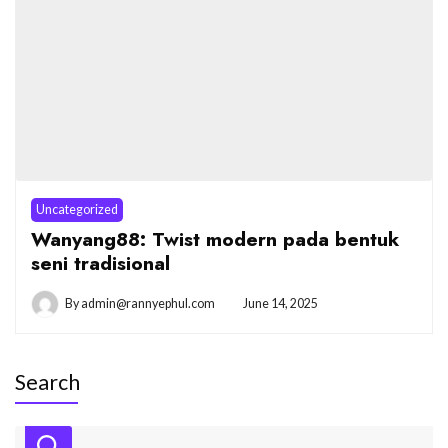
Uncategorized
Wanyang88: Twist modern pada bentuk
seni tradisional
By
admin@rannyephul.com
June 14, 2025
Search