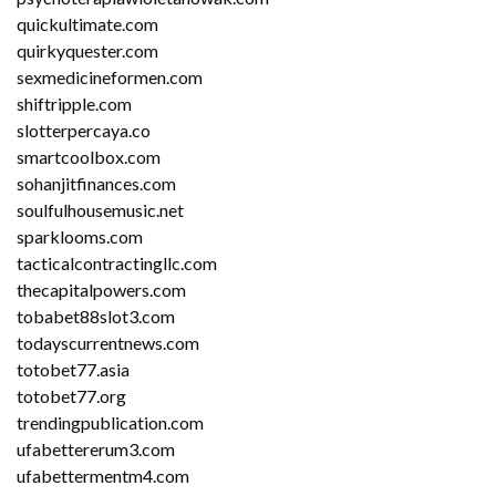
quickultimate.com
quirkyquester.com
sexmedicineformen.com
shiftripple.com
slotterpercaya.co
smartcoolbox.com
sohanjitfinances.com
soulfulhousemusic.net
sparklooms.com
tacticalcontractingllc.com
thecapitalpowers.com
tobabet88slot3.com
todayscurrentnews.com
totobet77.asia
totobet77.org
trendingpublication.com
ufabettererum3.com
ufabettermentm4.com