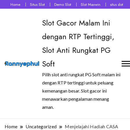
Home
Situs Slot
Demo Slot
Slot Maxwin
situs slot
Slot Gacor Malam Ini
dengan RTP Tertinggi,
Slot Anti Rungkat PG
Soft
Pilih slot anti rungkat PG Soft malam ini
dengan RTP tertinggi untuk peluang
kemenangan besar. Slot gacor ini
menawarkan pengalaman menang
aman.
Home
Uncategorized
Menjelajahi Hadiah CASA