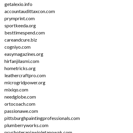
getalexio.info
accountaudittaxcon.com
prymprint.com
sportkeeda.org
besttimespend.com
careandcure.biz
cogniyo.com
easymagazines.org
hirfanjilasmi.com
hometricks.org
leathercraftpro.com
microgridpower.org
mixiqo.com
needglobe.com
ortocoach.com
passionawe.com
pittsburghpaintingprofessionals.com
plumberryworks.com
psychoterapiawioletanowak.com