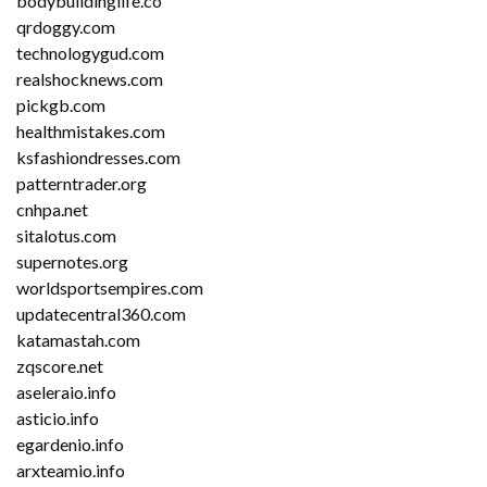
bodybuildinglife.co
qrdoggy.com
technologygud.com
realshocknews.com
pickgb.com
healthmistakes.com
ksfashiondresses.com
patterntrader.org
cnhpa.net
sitalotus.com
supernotes.org
worldsportsempires.com
updatecentral360.com
katamastah.com
zqscore.net
aseleraio.info
asticio.info
egardenio.info
arxteamio.info