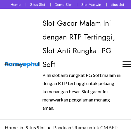
Home
Situs Slot
Demo Slot
Slot Maxwin
situs slot
Slot Gacor Malam Ini
dengan RTP Tertinggi,
Slot Anti Rungkat PG
Soft
Pilih slot anti rungkat PG Soft malam ini
dengan RTP tertinggi untuk peluang
kemenangan besar. Slot gacor ini
menawarkan pengalaman menang
aman.
Home
Situs Slot
Panduan Utama untuk CMBET: