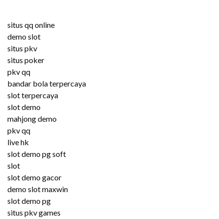
situs qq online
demo slot
situs pkv
situs poker
pkv qq
bandar bola terpercaya
slot terpercaya
slot demo
mahjong demo
pkv qq
live hk
slot demo pg soft
slot
slot demo gacor
demo slot maxwin
slot demo pg
situs pkv games