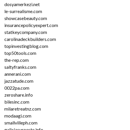
dosyamerkezi.net
le-surrealisme.com
showcasebeauty.com
insurancepolicyexpert.com
statkeycompany.com
carolinadeckbuilders.com
topinvestingblog.com
top50tools.com
the-rep.com
saltyfranks.com
annerani.com
jazzatude.com
0022pa.com
zeroshare.info
bilesinc.com
milaretreatnz.com
modaagi.com
smallvilleph.com
galiciasuroeste.info