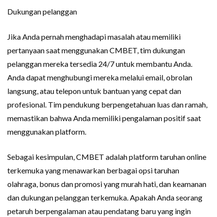
Dukungan pelanggan
Jika Anda pernah menghadapi masalah atau memiliki
pertanyaan saat menggunakan CMBET, tim dukungan
pelanggan mereka tersedia 24/7 untuk membantu Anda.
Anda dapat menghubungi mereka melalui email, obrolan
langsung, atau telepon untuk bantuan yang cepat dan
profesional. Tim pendukung berpengetahuan luas dan ramah,
memastikan bahwa Anda memiliki pengalaman positif saat
menggunakan platform.
Sebagai kesimpulan, CMBET adalah platform taruhan online
terkemuka yang menawarkan berbagai opsi taruhan
olahraga, bonus dan promosi yang murah hati, dan keamanan
dan dukungan pelanggan terkemuka. Apakah Anda seorang
petaruh berpengalaman atau pendatang baru yang ingin