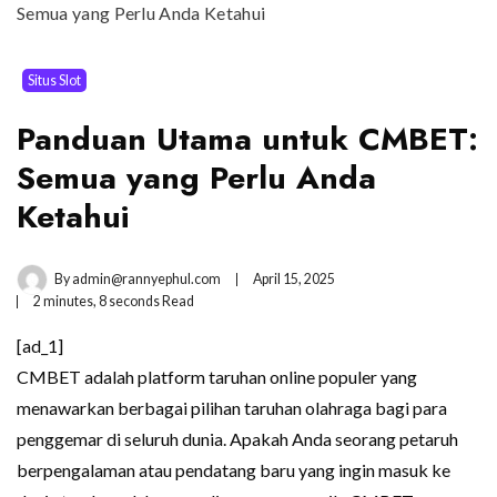
Semua yang Perlu Anda Ketahui
Situs Slot
Panduan Utama untuk CMBET:
Semua yang Perlu Anda
Ketahui
By
admin@rannyephul.com
April 15, 2025
2 minutes, 8 seconds Read
[ad_1]
CMBET adalah platform taruhan online populer yang
menawarkan berbagai pilihan taruhan olahraga bagi para
penggemar di seluruh dunia. Apakah Anda seorang petaruh
berpengalaman atau pendatang baru yang ingin masuk ke