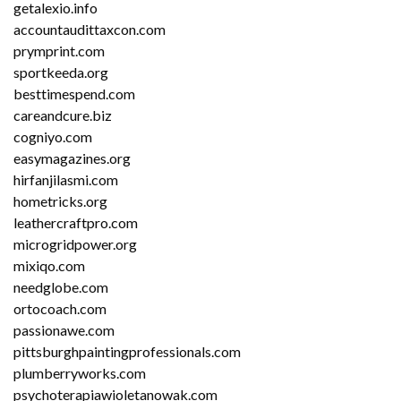
getalexio.info
accountaudittaxcon.com
prymprint.com
sportkeeda.org
besttimespend.com
careandcure.biz
cogniyo.com
easymagazines.org
hirfanjilasmi.com
hometricks.org
leathercraftpro.com
microgridpower.org
mixiqo.com
needglobe.com
ortocoach.com
passionawe.com
pittsburghpaintingprofessionals.com
plumberryworks.com
psychoterapiawioletanowak.com