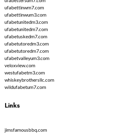
ufabettersum7.com
ufabettinwm7.com
ufabettinwum3.com
ufabetunitedm3.com
ufabetunitedm7.com
ufabetuskedm7.com
ufabetutoredm3.com
ufabetutoredm7.com
ufabetvalleyum3.com
veloxview.com
westufabetm3.com
whiskeybrothersllc.com
wildufabetum7.com
Links
jimsfamousbbq.com