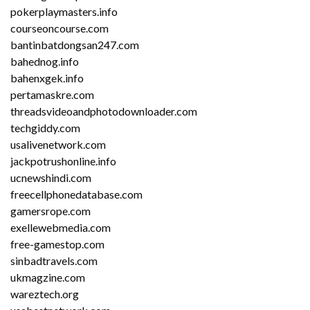
pokerplaymasters.info
courseoncourse.com
bantinbatdongsan247.com
bahednog.info
bahenxgek.info
pertamaskre.com
threadsvideoandphotodownloader.com
techgiddy.com
usalivenetwork.com
jackpotrushonline.info
ucnewshindi.com
freecellphonedatabase.com
gamersrope.com
exellewebmedia.com
free-gamestop.com
sinbadtravels.com
ukmagzine.com
wareztech.org