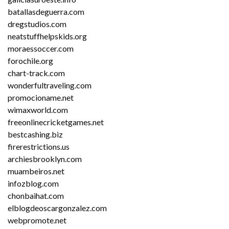
batallasdeguerra.com
dregstudios.com
neatstuffhelpskids.org
moraessoccer.com
forochile.org
chart-track.com
wonderfultraveling.com
promocioname.net
wimaxworld.com
freeonlinecricketgames.net
bestcashing.biz
firerestrictions.us
archiesbrooklyn.com
muambeiros.net
infozblog.com
chonbaihat.com
elblogdeoscargonzalez.com
webpromote.net