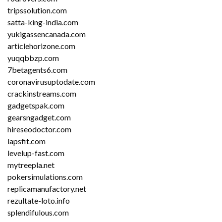
tripssolution.com
satta-king-india.com
yukigassencanada.com
articlehorizone.com
yuqqbbzp.com
7betagents6.com
coronavirusuptodate.com
crackinstreams.com
gadgetspak.com
gearsngadget.com
hireseodoctor.com
lapsfit.com
levelup-fast.com
mytreepla.net
pokersimulations.com
replicamanufactory.net
rezultate-loto.info
splendifulous.com