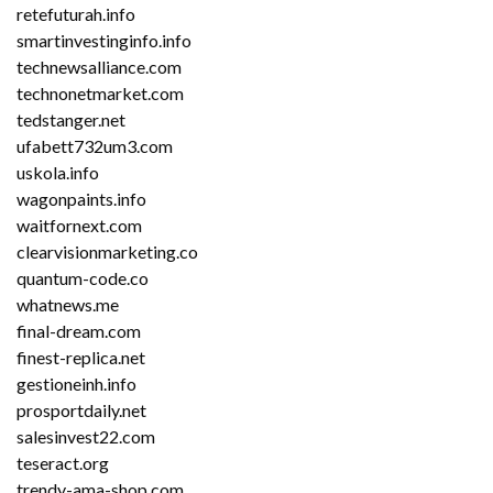
retefuturah.info
smartinvestinginfo.info
technewsalliance.com
technonetmarket.com
tedstanger.net
ufabett732um3.com
uskola.info
wagonpaints.info
waitfornext.com
clearvisionmarketing.co
quantum-code.co
whatnews.me
final-dream.com
finest-replica.net
gestioneinh.info
prosportdaily.net
salesinvest22.com
teseract.org
trendy-ama-shop.com