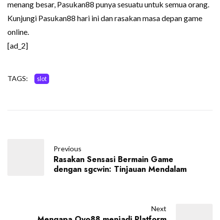
menang besar, Pasukan88 punya sesuatu untuk semua orang.
Kunjungi Pasukan88 hari ini dan rasakan masa depan game
online.
[ad_2]
TAGS:
slot
Previous
Rasakan Sensasi Bermain Game
dengan sgcwin: Tinjauan Mendalam
Next
Mengapa Oyo88 menjadi Platform