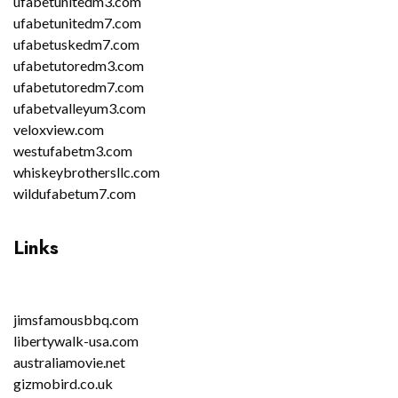
ufabetunitedm3.com
ufabetunitedm7.com
ufabetuskedm7.com
ufabetutoredm3.com
ufabetutoredm7.com
ufabetvalleyum3.com
veloxview.com
westufabetm3.com
whiskeybrothersllc.com
wildufabetum7.com
Links
jimsfamousbbq.com
libertywalk-usa.com
australiamovie.net
gizmobird.co.uk