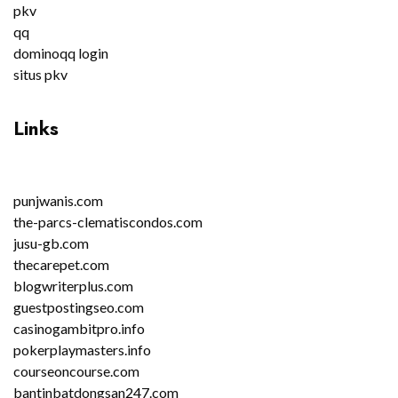
pkv
qq
dominoqq login
situs pkv
Links
punjwanis.com
the-parcs-clematiscondos.com
jusu-gb.com
thecarepet.com
blogwriterplus.com
guestpostingseo.com
casinogambitpro.info
pokerplaymasters.info
courseoncourse.com
bantinbatdongsan247.com