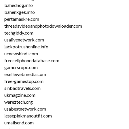
bahednog.info
bahenxgek.info
pertamaskre.com
threadsvideoandphotodownloader.com
techgiddy.com
usalivenetwork.com
jackpotrushonline.info
ucnewshindi.com
freecellphonedatabase.com
gamersrope.com
exellewebmedia.com
free-gamestop.com
sinbadtravels.com
ukmagzine.com
wareztech.org
usabestnetwork.com
jessepinkmanoutfit.com
umailsend.com