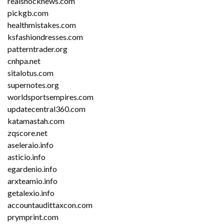
realshocknews.com
pickgb.com
healthmistakes.com
ksfashiondresses.com
patterntrader.org
cnhpa.net
sitalotus.com
supernotes.org
worldsportsempires.com
updatecentral360.com
katamastah.com
zqscore.net
aseleraio.info
asticio.info
egardenio.info
arxteamio.info
getalexio.info
accountaudittaxcon.com
prymprint.com