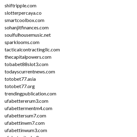
shiftripple.com
slotterpercaya.co
smartcoolbox.com
sohanjitfinances.com
soulfulhousemusic.net
sparklooms.com
tacticalcontractingllc.com
thecapitalpowers.com
tobabet88slot3.com
todayscurrentnews.com
totobet77.asia
totobet77.org
trendingpublication.com
ufabettererum3.com
ufabettermentm4.com
ufabettersum7.com
ufabettinwm7.com
ufabettinwum3.com