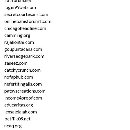
1x2forum.net
login99bet.com
secretcourtesans.com
onlinebahisforum1.com
chicagoheadline.com
camming.org
rajalion88.com
goupuntacana.com
riversedgepark.com
zaseez.com
catchycrunch.com
nofaphub.com
nefertitingalls.com
patsyscreations.com
income4proof.com
educaritas.org
lensajelajah.com
betflik09.net
ncaq.org