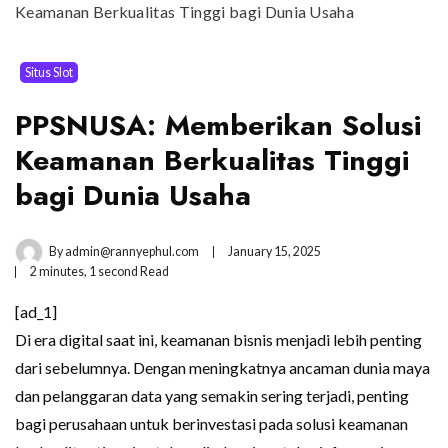
Keamanan Berkualitas Tinggi bagi Dunia Usaha
Situs Slot
PPSNUSA: Memberikan Solusi
Keamanan Berkualitas Tinggi
bagi Dunia Usaha
By
admin@rannyephul.com
January 15, 2025
2 minutes, 1 second Read
[ad_1]
Di era digital saat ini, keamanan bisnis menjadi lebih penting
dari sebelumnya. Dengan meningkatnya ancaman dunia maya
dan pelanggaran data yang semakin sering terjadi, penting
bagi perusahaan untuk berinvestasi pada solusi keamanan