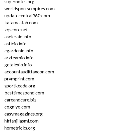
supernotes.org
worldsportsempires.com
updatecentral360.com
katamastah.com
zqscore.net
aseleraio.info
asticio.info
egardenio.info
arxteamio.info
getalexio.info
accountaudittaxcon.com
prymprint.com
sportkeeda.org
besttimespend.com
careandcure.biz
cogniyo.com
easymagazines.org
hirfanjilasmi.com
hometricks.org