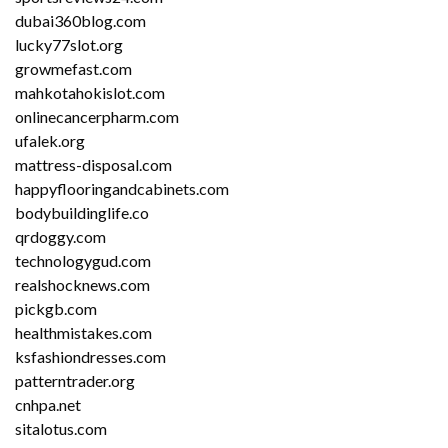
dubai360blog.com
lucky77slot.org
growmefast.com
mahkotahokislot.com
onlinecancerpharm.com
ufalek.org
mattress-disposal.com
happyflooringandcabinets.com
bodybuildinglife.co
qrdoggy.com
technologygud.com
realshocknews.com
pickgb.com
healthmistakes.com
ksfashiondresses.com
patterntrader.org
cnhpa.net
sitalotus.com