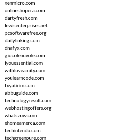
xenmicro.com
onlineshopera.com
dartyfresh.com
lewisenterprises.net
pcsoftwarefree.org
dailylinking.com
dnafyx.com
giocolenuvole.com
iyouessential.com
withloveamity.com
youlearncode.com
fxyatirim.com
abbuguide.com
technologyresult.com
webhostingoffers.org
whatszow.com
ehomeamerca.com
techintendo.com
techgreenpure.com