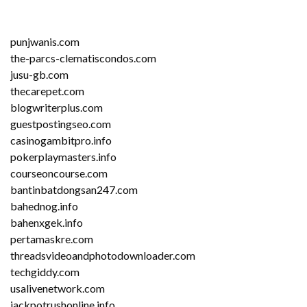
punjwanis.com
the-parcs-clematiscondos.com
jusu-gb.com
thecarepet.com
blogwriterplus.com
guestpostingseo.com
casinogambitpro.info
pokerplaymasters.info
courseoncourse.com
bantinbatdongsan247.com
bahednog.info
bahenxgek.info
pertamaskre.com
threadsvideoandphotodownloader.com
techgiddy.com
usalivenetwork.com
jackpotrushonline.info