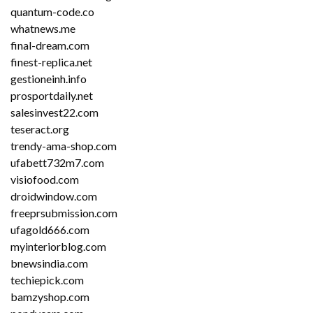
quantum-code.co
whatnews.me
final-dream.com
finest-replica.net
gestioneinh.info
prosportdaily.net
salesinvest22.com
teseract.org
trendy-ama-shop.com
ufabett732m7.com
visiofood.com
droidwindow.com
freeprsubmission.com
ufagold666.com
myinteriorblog.com
bnewsindia.com
techiepick.com
bamzyshop.com