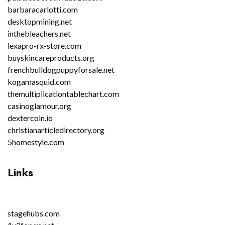
barbaracarlotti.com
desktopmining.net
inthebleachers.net
lexapro-rx-store.com
buyskincareproducts.org
frenchbulldogpuppyforsale.net
kogamasquid.com
themultiplicationtablechart.com
casinoglamour.org
dextercoin.io
christianarticledirectory.org
5homestyle.com
Links
stagehubs.com