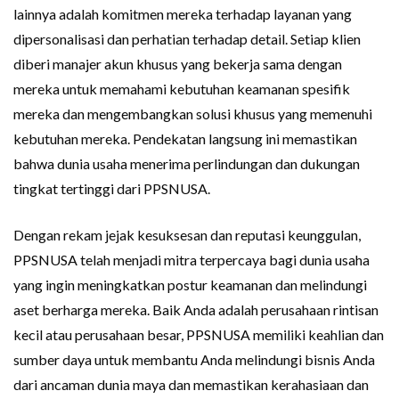
lainnya adalah komitmen mereka terhadap layanan yang
dipersonalisasi dan perhatian terhadap detail. Setiap klien
diberi manajer akun khusus yang bekerja sama dengan
mereka untuk memahami kebutuhan keamanan spesifik
mereka dan mengembangkan solusi khusus yang memenuhi
kebutuhan mereka. Pendekatan langsung ini memastikan
bahwa dunia usaha menerima perlindungan dan dukungan
tingkat tertinggi dari PPSNUSA.
Dengan rekam jejak kesuksesan dan reputasi keunggulan,
PPSNUSA telah menjadi mitra terpercaya bagi dunia usaha
yang ingin meningkatkan postur keamanan dan melindungi
aset berharga mereka. Baik Anda adalah perusahaan rintisan
kecil atau perusahaan besar, PPSNUSA memiliki keahlian dan
sumber daya untuk membantu Anda melindungi bisnis Anda
dari ancaman dunia maya dan memastikan kerahasiaan dan