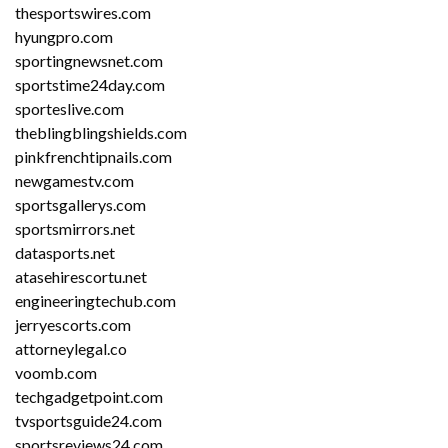
thesportswires.com
hyungpro.com
sportingnewsnet.com
sportstime24day.com
sporteslive.com
theblingblingshields.com
pinkfrenchtipnails.com
newgamestv.com
sportsgallerys.com
sportsmirrors.net
datasports.net
atasehirescortu.net
engineeringtechub.com
jerryescorts.com
attorneylegal.co
voomb.com
techgadgetpoint.com
tvsportsguide24.com
sportsreviews24.com