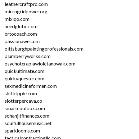
leathercraftpro.com
microgridpower.org
mixiqo.com
needglobe.com
ortocoach.com
passionawe.com
pittsburghpaintingprofessionals.com
plumberryworks.com
psychoterapiawioletanowak.com
quickultimate.com
quirkyquester.com
sexmedicineformen.com
shiftripple.com
slotterpercaya.co
smartcoolbox.com
sohanjitfinances.com
soulfulhousemusic.net
sparklooms.com
tacticalcontractingllc.com