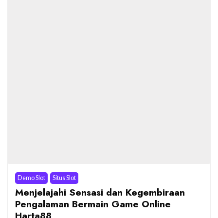
Demo Slot
Situs Slot
Menjelajahi Sensasi dan Kegembiraan
Pengalaman Bermain Game Online
Harta88