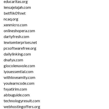
educaritas.org
lensajelajah.com
betflik09.net
ncaq.org
xenmicro.com
onlineshopera.com
dartyfresh.com
lewisenterprises.net
pcsoftwarefree.org
dailylinking.com
dnafyx.com
giocolenuvole.com
iyouessential.com
withloveamity.com
youlearncode.com
fxyatirim.com
abbuguide.com
technologyresult.com
webhostingoffers.org