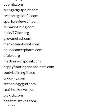
voomb.com
techgadgetpoint.com
tvsportsguide24.com
sportsreviews24.com
dubai360blog.com
lucky77slot.org
growmefast.com
mahkotahokislot.com
onlinecancerpharm.com
ufalek.org
mattress-disposal.com
happyflooringandcabinets.com
bodybuildinglife.co
qrdoggy.com
technologygud.com
realshocknews.com
pickgb.com
healthmistakes.com