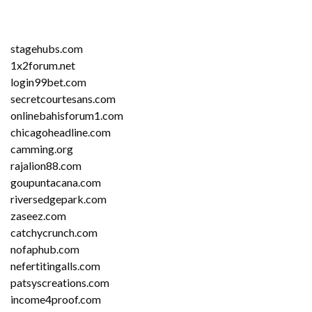
stagehubs.com
1x2forum.net
login99bet.com
secretcourtesans.com
onlinebahisforum1.com
chicagoheadline.com
camming.org
rajalion88.com
goupuntacana.com
riversedgepark.com
zaseez.com
catchycrunch.com
nofaphub.com
nefertitingalls.com
patsyscreations.com
income4proof.com