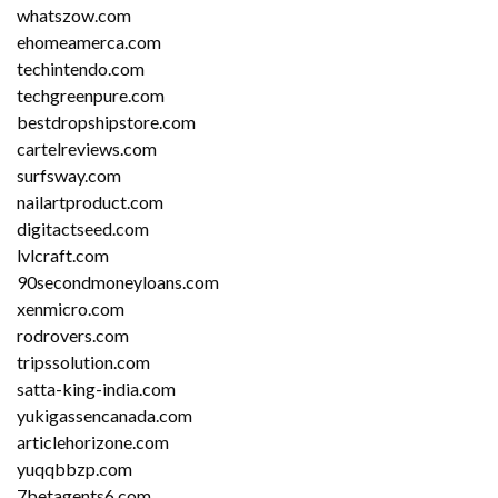
whatszow.com
ehomeamerca.com
techintendo.com
techgreenpure.com
bestdropshipstore.com
cartelreviews.com
surfsway.com
nailartproduct.com
digitactseed.com
lvlcraft.com
90secondmoneyloans.com
xenmicro.com
rodrovers.com
tripssolution.com
satta-king-india.com
yukigassencanada.com
articlehorizone.com
yuqqbbzp.com
7betagents6.com