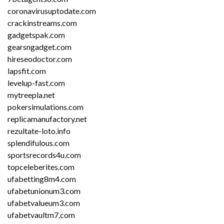
coronavirusuptodate.com
crackinstreams.com
gadgetspak.com
gearsngadget.com
hireseodoctor.com
lapsfit.com
levelup-fast.com
mytreepla.net
pokersimulations.com
replicamanufactory.net
rezultate-loto.info
splendifulous.com
sportsrecords4u.com
topceleberites.com
ufabetting8m4.com
ufabetunionum3.com
ufabetvalueum3.com
ufabetvaultm7.com