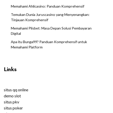
Memahami Ahlicasino: Panduan Komprehensif
Temukan Dunia Juruscasino yang Menyenangkan:
Tinjauan Komprehensif
Memahami Plisbet: Masa Depan Solusi Pembayaran
Digital
Apa itu Bunga99? Panduan Komprehensif untuk
Memahami Platform
Links
situs qq online
demo slot
situs pkv
situs poker