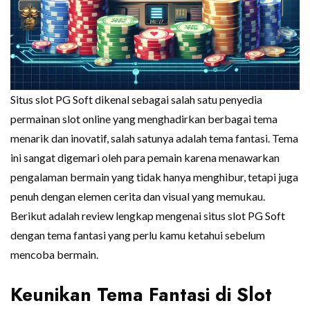
Situs slot PG Soft dikenal sebagai salah satu penyedia
permainan slot online yang menghadirkan berbagai tema
menarik dan inovatif, salah satunya adalah tema fantasi. Tema
ini sangat digemari oleh para pemain karena menawarkan
pengalaman bermain yang tidak hanya menghibur, tetapi juga
penuh dengan elemen cerita dan visual yang memukau.
Berikut adalah review lengkap mengenai situs slot PG Soft
dengan tema fantasi yang perlu kamu ketahui sebelum
mencoba bermain.
Keunikan Tema Fantasi di Slot