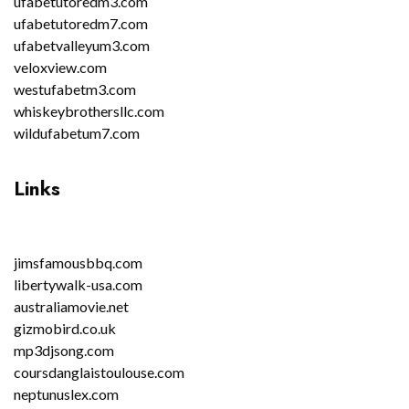
ufabetutoredm3.com
ufabetutoredm7.com
ufabetvalleyum3.com
veloxview.com
westufabetm3.com
whiskeybrothersllc.com
wildufabetum7.com
Links
jimsfamousbbq.com
libertywalk-usa.com
australiamovie.net
gizmobird.co.uk
mp3djsong.com
coursdanglaistoulouse.com
neptunuslex.com