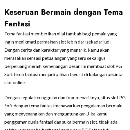
Keseruan Bermain dengan Tema
Fantasi
Tema fantasi memberikan nilai tambah bagi pemain yang
ingin menikmati permainan slot lebih dari sekadar judi.
Dengan cerita dan karakter yang menarik, kamu akan
merasakan sensasi petualangan yang seru sekaligus
berpeluang meraih kemenangan besar. Ini membuat slot PG
Soft tema fantasi menjadi pilihan favorit di kalangan pecinta
slot online.
Dengan segala keunggulan dan fitur menariknya, situs slot PG
Soft dengan tema fantasi menawarkan pengalaman bermain
yang menyenangkan dan menguntungkan. Jika kamu
penggemar dunia fantasi dan suka bermain slot, tidak ada
salahnya mencoba berbagai game dari PG Soft untuk