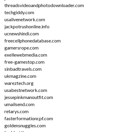
threadsvideoandphotodownloader.com
techgiddy.com
usalivenetwork.com
jackpotrushonline.info
ucnewshindi.com
freecellphonedatabase.com
gamersrope.com
exellewebmedia.com
free-gamestop.com
sinbadtravels.com
ukmagzine.com
wareztech.org
usabestnetwork.com
jessepinkmanoutfit.com
umailsend.com
retarys.com
fasterformationcpf.com
goldensnuggles.com