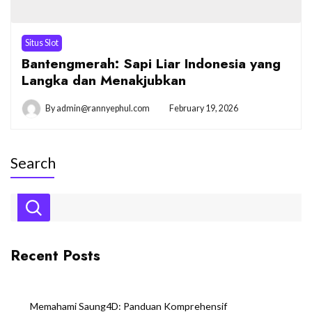
Situs Slot
Bantengmerah: Sapi Liar Indonesia yang
Langka dan Menakjubkan
By
admin@rannyephul.com
February 19, 2026
Search
Recent Posts
Memahami Saung4D: Panduan Komprehensif