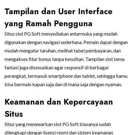
Tampilan dan User Interface
yang Ramah Pengguna
Situs slot PG Soft menyediakan antarmuka yang mudah
digunakan dengan navigasi sederhana. Pemain dapat dengan
mudah mengatur taruhan, melihat tabel pembayaran, dan
mengakses fitur bonus tanpa kesulitan. Tampilan slot tema
fantasi juga disesuaikan agar responsif di berbagai
perangkat, termasuk smartphone dan tablet, sehingga kamu
bisa bermain kapan saja dan di mana saja dengan nyaman.
Keamanan dan Kepercayaan
Situs
Situs yang menawarkan slot PG Soft biasanya sudah
dilengkapi dengan lisensi resmi dan sistem keamanan