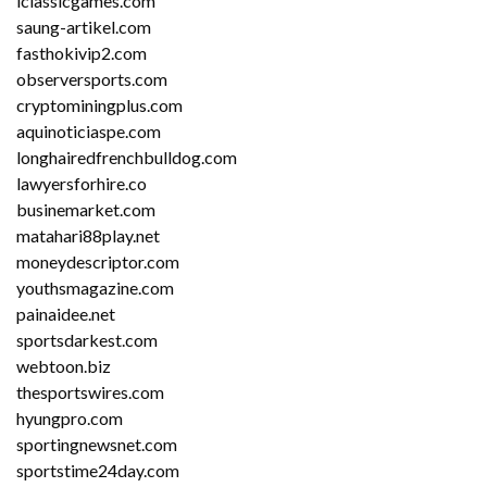
iclassicgames.com
saung-artikel.com
fasthokivip2.com
observersports.com
cryptominingplus.com
aquinoticiaspe.com
longhairedfrenchbulldog.com
lawyersforhire.co
businemarket.com
matahari88play.net
moneydescriptor.com
youthsmagazine.com
painaidee.net
sportsdarkest.com
webtoon.biz
thesportswires.com
hyungpro.com
sportingnewsnet.com
sportstime24day.com