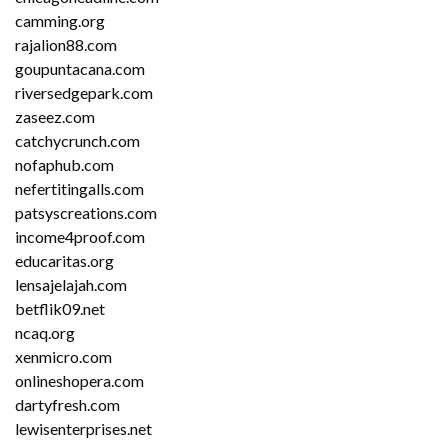
camming.org
rajalion88.com
goupuntacana.com
riversedgepark.com
zaseez.com
catchycrunch.com
nofaphub.com
nefertitingalls.com
patsyscreations.com
income4proof.com
educaritas.org
lensajelajah.com
betflik09.net
ncaq.org
xenmicro.com
onlineshopera.com
dartyfresh.com
lewisenterprises.net