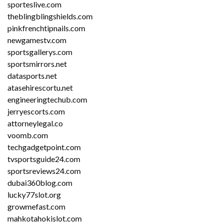
sporteslive.com
theblingblingshields.com
pinkfrenchtipnails.com
newgamestv.com
sportsgallerys.com
sportsmirrors.net
datasports.net
atasehirescortu.net
engineeringtechub.com
jerryescorts.com
attorneylegal.co
voomb.com
techgadgetpoint.com
tvsportsguide24.com
sportsreviews24.com
dubai360blog.com
lucky77slot.org
growmefast.com
mahkotahokislot.com