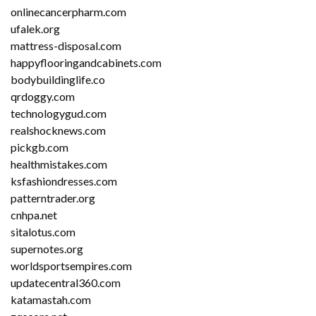
onlinecancerpharm.com
ufalek.org
mattress-disposal.com
happyflooringandcabinets.com
bodybuildinglife.co
qrdoggy.com
technologygud.com
realshocknews.com
pickgb.com
healthmistakes.com
ksfashiondresses.com
patterntrader.org
cnhpa.net
sitalotus.com
supernotes.org
worldsportsempires.com
updatecentral360.com
katamastah.com