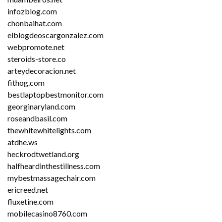
infozblog.com
chonbaihat.com
elblogdeoscargonzalez.com
webpromote.net
steroids-store.co
arteydecoracion.net
fithog.com
bestlaptopbestmonitor.com
georginaryland.com
roseandbasil.com
thewhitewhitelights.com
atdhe.ws
heckrodtwetland.org
halfheardinthestillness.com
mybestmassagechair.com
ericreed.net
fluxetine.com
mobilecasino8760.com