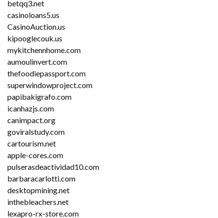
betqq3.net
casinoloans5.us
CasinoAuction.us
kipooglecouk.us
mykitchennhome.com
aumoulinvert.com
thefoodiepassport.com
superwindowproject.com
papibakigrafo.com
icanhazjs.com
canimpact.org
goviralstudy.com
cartourism.net
apple-cores.com
pulserasdeactividad10.com
barbaracarlotti.com
desktopmining.net
inthebleachers.net
lexapro-rx-store.com