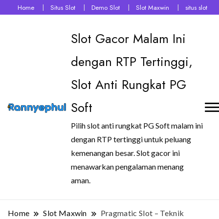
Home
Situs Slot
Demo Slot
Slot Maxwin
situs slot
Slot Gacor Malam Ini
dengan RTP Tertinggi,
Slot Anti Rungkat PG
Soft
Pilih slot anti rungkat PG Soft malam ini
dengan RTP tertinggi untuk peluang
kemenangan besar. Slot gacor ini
menawarkan pengalaman menang
aman.
Home
Slot Maxwin
Pragmatic Slot – Teknik