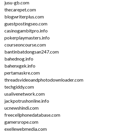
jusu-gb.com
thecarepet.com
blogwriterplus.com
guestpostingseo.com
casinogambitpro.info
pokerplaymasters.info
courseoncourse.com
bantinbatdongsan247.com
bahednog.info
bahenxgek.info
pertamaskre.com
threadsvideoandphotodownloader.com
techgiddy.com
usalivenetwork.com
jackpotrushonline.info
ucnewshindi.com
freecellphonedatabase.com
gamersrope.com
exellewebmedia.com