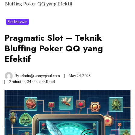
Bluffing Poker QQ yang Efektif
Slot Maxwin
Pragmatic Slot – Teknik
Bluffing Poker QQ yang
Efektif
By
admin@rannyephul.com
May 24, 2025
2 minutes, 34 seconds Read