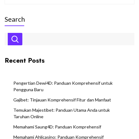
Search
Recent Posts
Pengertian Dewi4D: Panduan Komprehensif untuk
Pengguna Baru
Gajibet: Tinjauan Komprehensif Fitur dan Manfaat
Temukan Majestibet: Panduan Utama Anda untuk
Taruhan Online
Memahami Saung4D: Panduan Komprehensif
Memahami Ahlicasino: Panduan Komprehensif