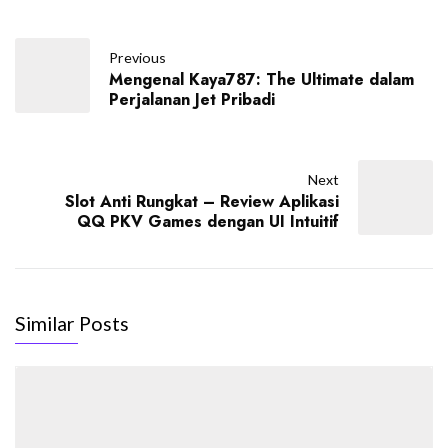
Previous
Mengenal Kaya787: The Ultimate dalam
Perjalanan Jet Pribadi
Next
Slot Anti Rungkat – Review Aplikasi
QQ PKV Games dengan UI Intuitif
Similar Posts