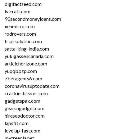
digitactseed.com
lvlcraft.com
90secondmoneyloans.com
xenmicro.com
rodrovers.com
tripssolution.com
satta-king-india.com
yukigassencanada.com
articlehorizone.com
yuqqbbzp.com
7betagents6.com
coronavirusuptodate.com
crackinstreams.com
gadgetspak.com
gearsngadget.com
hireseodoctor.com
lapsfit.com
levelup-fast.com
mytreepla.net