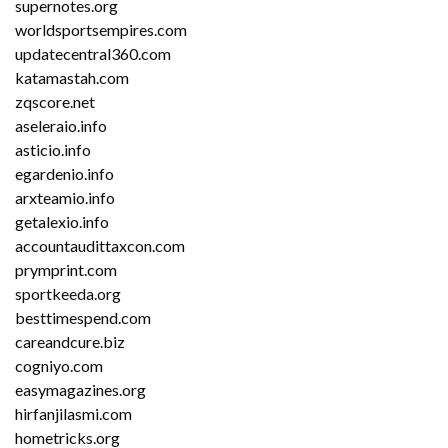
supernotes.org
worldsportsempires.com
updatecentral360.com
katamastah.com
zqscore.net
aseleraio.info
asticio.info
egardenio.info
arxteamio.info
getalexio.info
accountaudittaxcon.com
prymprint.com
sportkeeda.org
besttimespend.com
careandcure.biz
cogniyo.com
easymagazines.org
hirfanjilasmi.com
hometricks.org