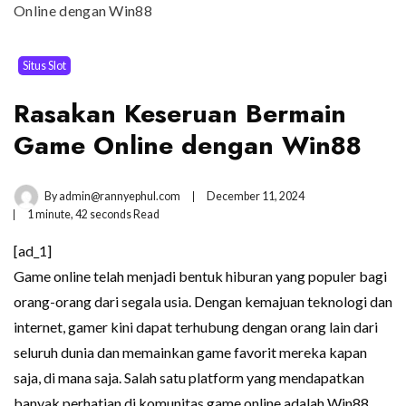
Online dengan Win88
Situs Slot
Rasakan Keseruan Bermain
Game Online dengan Win88
By
admin@rannyephul.com
December 11, 2024
1 minute, 42 seconds Read
[ad_1]
Game online telah menjadi bentuk hiburan yang populer bagi
orang-orang dari segala usia. Dengan kemajuan teknologi dan
internet, gamer kini dapat terhubung dengan orang lain dari
seluruh dunia dan memainkan game favorit mereka kapan
saja, di mana saja. Salah satu platform yang mendapatkan
banyak perhatian di komunitas game online adalah Win88.