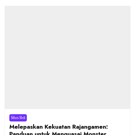
Situs Slot
Melepaskan Kekuatan Rajangamen:
Panduan untuk Menguasai Monster