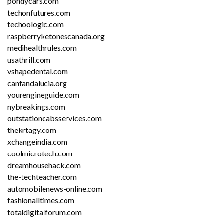
pondycars.com
techonfutures.com
techoologic.com
raspberryketonescanada.org
medihealthrules.com
usathrill.com
vshapedental.com
canfandalucia.org
yourengineguide.com
nybreakings.com
outstationcabsservices.com
thekrtagy.com
xchangeindia.com
coolmicrotech.com
dreamhousehack.com
the-techteacher.com
automobilenews-online.com
fashionalltimes.com
totaldigitalforum.com