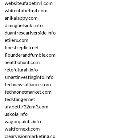
websiteufabetm4.com
whiteufabetm4.com
anikalappy.com
dininghelsinki.info
duanfrescariverside.info
etilerx.com
finestreplica.net
flounderandfumble.com
healthohunt.com
retefuturah.info
smartinvestinginfo.info
technewsalliance.com
technonetmarket.com
tedstanger.net
ufabett732um3.com
uskola.info
wagonpaints.info
waitfornext.com
clearvisionmarketing.co