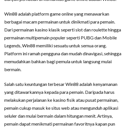
Win88 adalah platform game online yang menawarkan
berbagai macam permainan untuk dinikmati para pemain.
Dari permainan kasino klasik seperti slot dan roulette hingga
permainan multipemain populer seperti PUBG dan Mobile
Legends, Win88 memiliki sesuatu untuk semua orang.
Platform ini ramah pengguna dan mudah dinavigasi, sehingga
memudahkan bahkan bagi pemula untuk langsung mulai
bermain.
Salah satu keuntungan terbesar Win88 adalah kenyamanan
yang ditawarkannya kepada para pemain. Daripada harus
melakukan perjalanan ke kasino fisik atau pusat permainan,
pemain cukup masuk ke situs web atau mengunduh aplikasi
seluler dan mulai bermain dalam hitungan menit. Artinya,
pemain dapat menikmati permainan favoritnya kapan pun