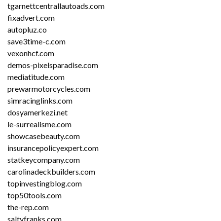
tgarnettcentrallautoads.com
fixadvert.com
autopluz.co
save3time-c.com
vexonhcf.com
demos-pixelsparadise.com
mediatitude.com
prewarmotorcycles.com
simracinglinks.com
dosyamerkezi.net
le-surrealisme.com
showcasebeauty.com
insurancepolicyexpert.com
statkeycompany.com
carolinadeckbuilders.com
topinvestingblog.com
top50tools.com
the-rep.com
saltyfranks.com