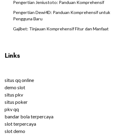
Pengertian Jeniustoto: Panduan Komprehensif
Pengertian Dewi4D: Panduan Komprehensif untuk
Pengguna Baru
Gajibet: Tinjauan Komprehensif Fitur dan Manfaat
Links
situs qq online
demo slot
situs pkv
situs poker
pkv qq
bandar bola terpercaya
slot terpercaya
slot demo