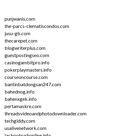
punjwanis.com
the-parcs-clematiscondos.com
jusu-gb.com
thecarepet.com
blogwriterplus.com
guestpostingseo.com
casinogambitpro.info
pokerplaymasters.info
courseoncourse.com
bantinbatdongsan247.com
bahednog.info
bahenxgek.info
pertamaskre.com
threadsvideoandphotodownloader.com
techgiddy.com
usalivenetwork.com
jackpotrushonline.info