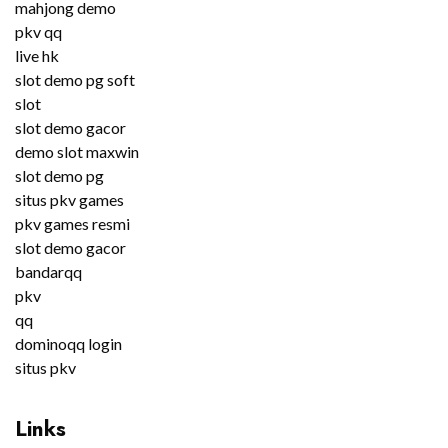
mahjong demo
pkv qq
live hk
slot demo pg soft
slot
slot demo gacor
demo slot maxwin
slot demo pg
situs pkv games
pkv games resmi
slot demo gacor
bandarqq
pkv
qq
dominoqq login
situs pkv
Links