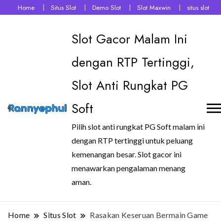
Home
Situs Slot
Demo Slot
Slot Maxwin
situs slot
Slot Gacor Malam Ini
dengan RTP Tertinggi,
Slot Anti Rungkat PG
Soft
Pilih slot anti rungkat PG Soft malam ini
dengan RTP tertinggi untuk peluang
kemenangan besar. Slot gacor ini
menawarkan pengalaman menang
aman.
Home
Situs Slot
Rasakan Keseruan Bermain Game