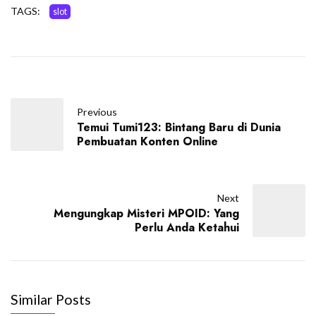
TAGS:
slot
Previous
Temui Tumi123: Bintang Baru di Dunia
Pembuatan Konten Online
Next
Mengungkap Misteri MPOID: Yang
Perlu Anda Ketahui
Similar Posts