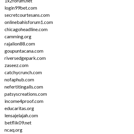
1x2forum.net
login99bet.com
secretcourtesans.com
onlinebahisforum1.com
chicagoheadline.com
camming.org
rajalion88.com
goupuntacana.com
riversedgepark.com
zaseez.com
catchycrunch.com
nofaphub.com
nefertitingalls.com
patsyscreations.com
income4proof.com
educaritas.org
lensajelajah.com
betflik09.net
ncaq.org