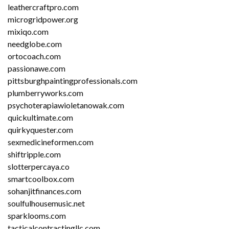
leathercraftpro.com
microgridpower.org
mixiqo.com
needglobe.com
ortocoach.com
passionawe.com
pittsburghpaintingprofessionals.com
plumberryworks.com
psychoterapiawioletanowak.com
quickultimate.com
quirkyquester.com
sexmedicineformen.com
shiftripple.com
slotterpercaya.co
smartcoolbox.com
sohanjitfinances.com
soulfulhousemusic.net
sparklooms.com
tacticalcontractingllc.com