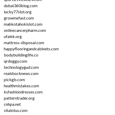
dubai360blog.com
lucky77slot.org
growmefast.com
mahkotahokislot.com
onlinecancerpharm.com
ufalek.org
mattress-disposal.com
happyflooringandcabinets.com
bodybuildinglife.co
qrdoggy.com
technologygud.com
realshocknews.com
pickgb.com
healthmistakes.com
ksfashiondresses.com
patterntrader.org
cnhpa.net
sitalotus.com