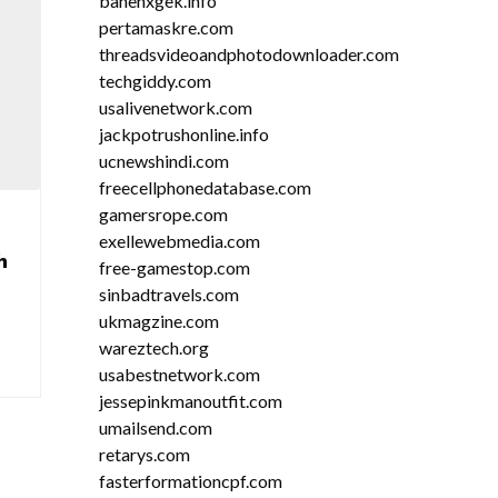
bahenxgek.info
pertamaskre.com
threadsvideoandphotodownloader.com
techgiddy.com
usalivenetwork.com
jackpotrushonline.info
ucnewshindi.com
freecellphonedatabase.com
gamersrope.com
exellewebmedia.com
h
free-gamestop.com
sinbadtravels.com
ukmagzine.com
wareztech.org
usabestnetwork.com
jessepinkmanoutfit.com
umailsend.com
retarys.com
fasterformationcpf.com