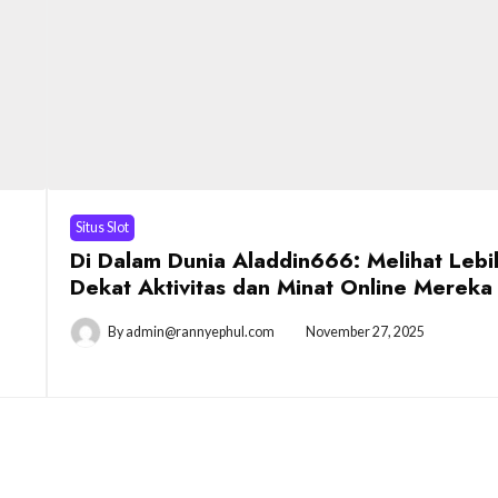
Situs Slot
Di Dalam Dunia Aladdin666: Melihat Lebi
Dekat Aktivitas dan Minat Online Mereka
By
admin@rannyephul.com
November 27, 2025