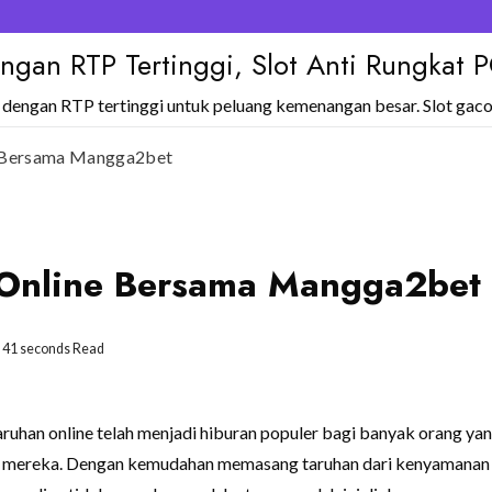
ngan RTP Tertinggi, Slot Anti Rungkat P
ini dengan RTP tertinggi untuk peluang kemenangan besar. Slot g
e Bersama Mangga2bet
 Online Bersama Mangga2bet
, 41 seconds Read
taruhan online telah menjadi hiburan populer bagi banyak orang yan
 mereka. Dengan kemudahan memasang taruhan dari kenyamanan