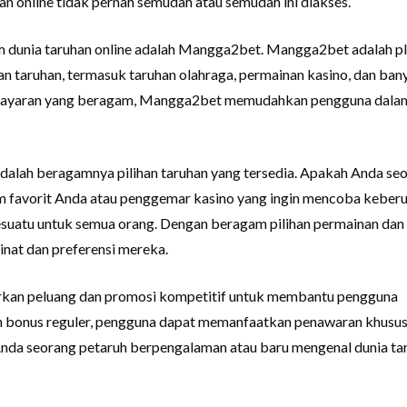
han online tidak pernah semudah atau semudah ini diakses.
am dunia taruhan online adalah Mangga2bet. Mangga2bet adalah p
 taruhan, termasuk taruhan olahraga, permainan kasino, dan bany
mbayaran yang beragam, Mangga2bet memudahkan pengguna dal
lah beragamnya pilihan taruhan yang tersedia. Apakah Anda se
m favorit Anda atau penggemar kasino yang ingin mencoba keber
esuatu untuk semua orang. Dengan beragam pilihan permainan dan 
nat dan preferensi mereka.
rkan peluang dan promosi kompetitif untuk membantu pengguna
bonus reguler, pengguna dapat memanfaatkan penawaran khusus
da seorang petaruh berpengalaman atau baru mengenal dunia tar