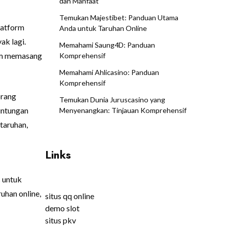
dan Manfaat
Temukan Majestibet: Panduan Utama
latform
Anda untuk Taruhan Online
ak lagi.
Memahami Saung4D: Panduan
am memasang
Komprehensif
Memahami Ahlicasino: Panduan
Komprehensif
orang
Temukan Dunia Juruscasino yang
untungan
Menyenangkan: Tinjauan Komprehensif
taruhan,
Links
 untuk
uhan online,
situs qq online
demo slot
situs pkv