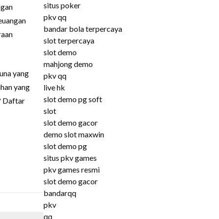
situs poker
ngan
pkv qq
keuangan
bandar bola terpercaya
raan
slot terpercaya
slot demo
mahjong demo
una yang
pkv qq
uhan yang
live hk
slot demo pg soft
? Daftar
slot
slot demo gacor
demo slot maxwin
slot demo pg
situs pkv games
pkv games resmi
slot demo gacor
bandarqq
pkv
qq