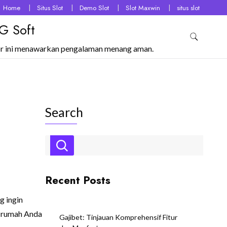
Home
Situs Slot
Demo Slot
Slot Maxwin
situs slot
G Soft
acor ini menawarkan pengalaman menang aman.
Search
Recent Posts
g ingin
 rumah Anda
Gajibet: Tinjauan Komprehensif Fitur