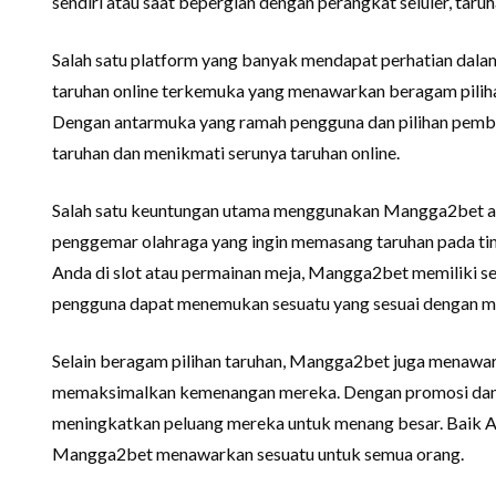
sendiri atau saat bepergian dengan perangkat seluler, taru
Salah satu platform yang banyak mendapat perhatian dal
taruhan online terkemuka yang menawarkan beragam pilihan
Dengan antarmuka yang ramah pengguna dan pilihan pe
taruhan dan menikmati serunya taruhan online.
Salah satu keuntungan utama menggunakan Mangga2bet ada
penggemar olahraga yang ingin memasang taruhan pada ti
Anda di slot atau permainan meja, Mangga2bet memiliki s
pengguna dapat menemukan sesuatu yang sesuai dengan mi
Selain beragam pilihan taruhan, Mangga2bet juga menawa
memaksimalkan kemenangan mereka. Dengan promosi dan 
meningkatkan peluang mereka untuk menang besar. Baik An
Mangga2bet menawarkan sesuatu untuk semua orang.