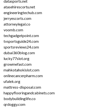
datasports.net
atasehirescortu.net
engineeringtechub.com
jerryescorts.com
attorneylegal.co
voomb.com
techgadgetpoint.com
tvsportsguide24.com
sportsreviews24.com
dubai360blog.com
lucky77slot.org
growmefast.com
mahkotahokislot.com
onlinecancerpharm.com
ufalek.org
mattress-disposal.com
happyflooringandcabinets.com
bodybuildinglife.co
qrdoggy.com