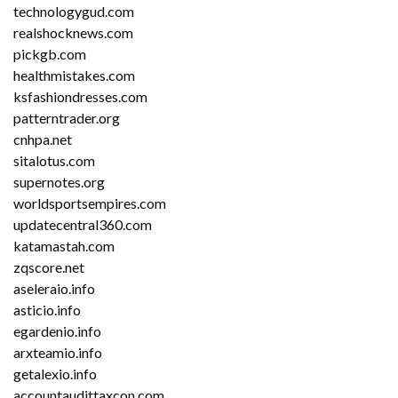
technologygud.com
realshocknews.com
pickgb.com
healthmistakes.com
ksfashiondresses.com
patterntrader.org
cnhpa.net
sitalotus.com
supernotes.org
worldsportsempires.com
updatecentral360.com
katamastah.com
zqscore.net
aseleraio.info
asticio.info
egardenio.info
arxteamio.info
getalexio.info
accountaudittaxcon.com