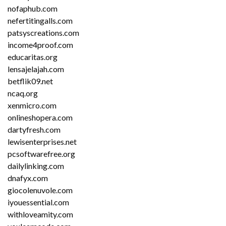
nofaphub.com
nefertitingalls.com
patsyscreations.com
income4proof.com
educaritas.org
lensajelajah.com
betflik09.net
ncaq.org
xenmicro.com
onlineshopera.com
dartyfresh.com
lewisenterprises.net
pcsoftwarefree.org
dailylinking.com
dnafyx.com
giocolenuvole.com
iyouessential.com
withloveamity.com