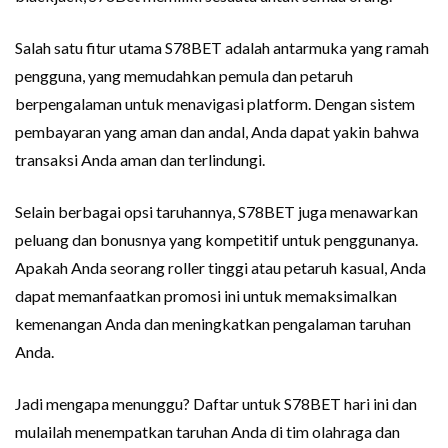
Salah satu fitur utama S78BET adalah antarmuka yang ramah
pengguna, yang memudahkan pemula dan petaruh
berpengalaman untuk menavigasi platform. Dengan sistem
pembayaran yang aman dan andal, Anda dapat yakin bahwa
transaksi Anda aman dan terlindungi.
Selain berbagai opsi taruhannya, S78BET juga menawarkan
peluang dan bonusnya yang kompetitif untuk penggunanya.
Apakah Anda seorang roller tinggi atau petaruh kasual, Anda
dapat memanfaatkan promosi ini untuk memaksimalkan
kemenangan Anda dan meningkatkan pengalaman taruhan
Anda.
Jadi mengapa menunggu? Daftar untuk S78BET hari ini dan
mulailah menempatkan taruhan Anda di tim olahraga dan