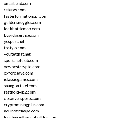
umailsend.com
retarys.com
fasterformationcpf.com
goldensnuggles.com
lookbattlemap.com
buyrdpservice.com
yesport.net
tostylo.com
yougetthat.net
sportsnetclub.com
newbestcrypto.com
oxfordsave.com
iclassicgames.com
saung-artikel.com
fasthokivip2.com
observersports.com
cryptominingplus.com
aquinoticiaspe.com
longhairedfrenchbulldog.com