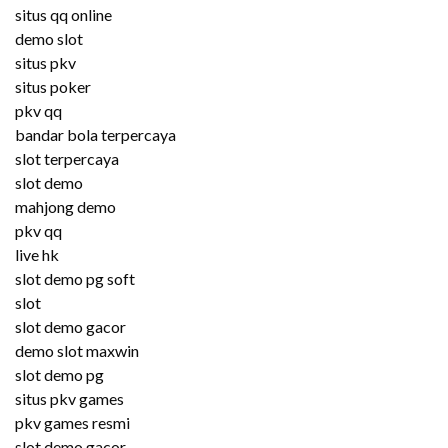
situs qq online
demo slot
situs pkv
situs poker
pkv qq
bandar bola terpercaya
slot terpercaya
slot demo
mahjong demo
pkv qq
live hk
slot demo pg soft
slot
slot demo gacor
demo slot maxwin
slot demo pg
situs pkv games
pkv games resmi
slot demo gacor