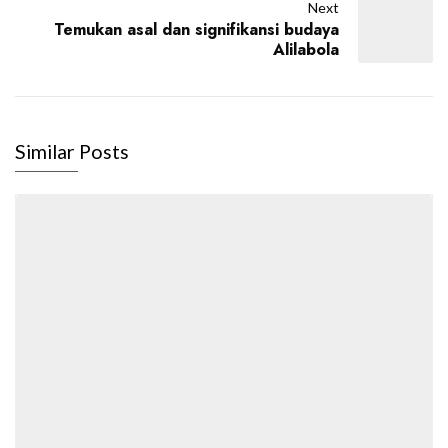
Next
Temukan asal dan signifikansi budaya
Alilabola
Similar Posts