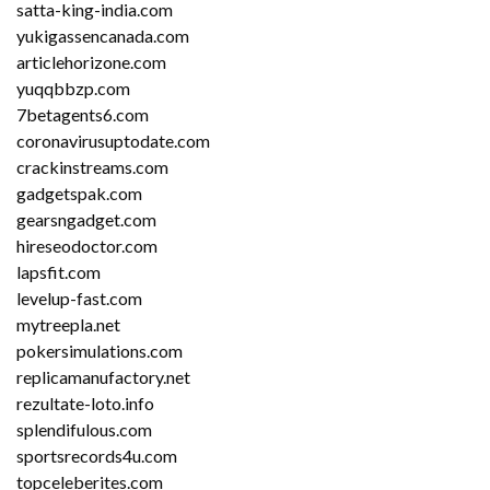
satta-king-india.com
yukigassencanada.com
articlehorizone.com
yuqqbbzp.com
7betagents6.com
coronavirusuptodate.com
crackinstreams.com
gadgetspak.com
gearsngadget.com
hireseodoctor.com
lapsfit.com
levelup-fast.com
mytreepla.net
pokersimulations.com
replicamanufactory.net
rezultate-loto.info
splendifulous.com
sportsrecords4u.com
topceleberites.com