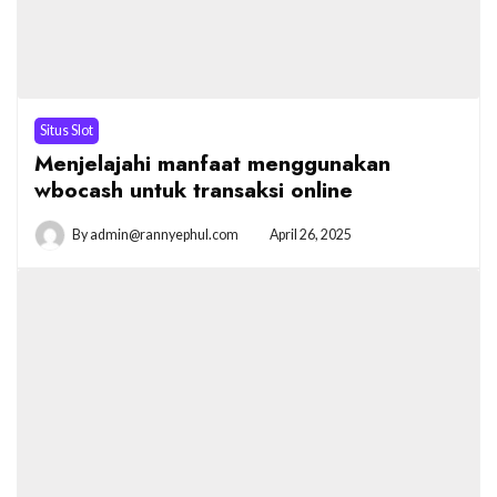
Situs Slot
Menjelajahi manfaat menggunakan
wbocash untuk transaksi online
By
admin@rannyephul.com
April 26, 2025