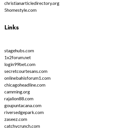
christianarticledirectory.org
5homestyle.com
Links
stagehubs.com
1x2forum.net
login99bet.com
secretcourtesans.com
onlinebahisforum1.com
chicagoheadline.com
camming.org
rajalion88.com
goupuntacana.com
riversedgepark.com
zaseez.com
catchycrunch.com