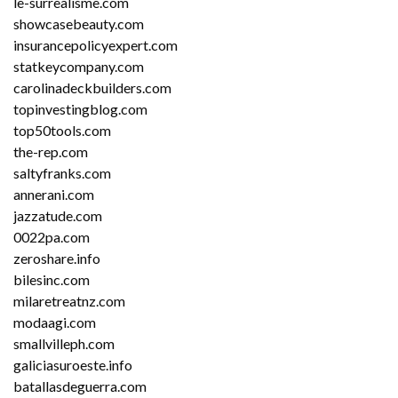
le-surrealisme.com
showcasebeauty.com
insurancepolicyexpert.com
statkeycompany.com
carolinadeckbuilders.com
topinvestingblog.com
top50tools.com
the-rep.com
saltyfranks.com
annerani.com
jazzatude.com
0022pa.com
zeroshare.info
bilesinc.com
milaretreatnz.com
modaagi.com
smallvilleph.com
galiciasuroeste.info
batallasdeguerra.com