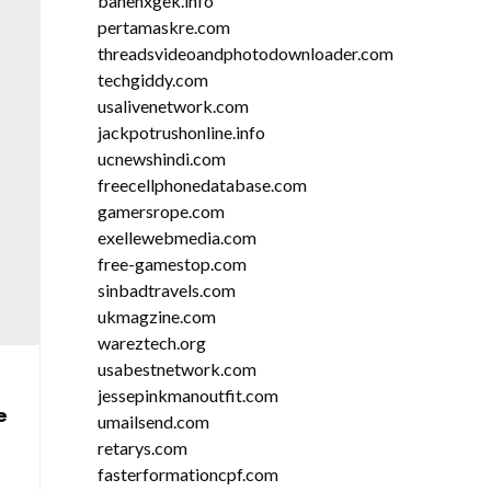
bahenxgek.info
pertamaskre.com
threadsvideoandphotodownloader.com
techgiddy.com
usalivenetwork.com
jackpotrushonline.info
ucnewshindi.com
freecellphonedatabase.com
gamersrope.com
exellewebmedia.com
free-gamestop.com
sinbadtravels.com
ukmagzine.com
wareztech.org
usabestnetwork.com
jessepinkmanoutfit.com
e
umailsend.com
retarys.com
fasterformationcpf.com