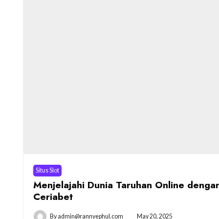
Situs Slot
Menjelajahi Dunia Taruhan Online denga
Ceriabet
By
admin@rannyephul.com
May 20, 2025