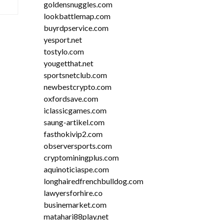
goldensnuggles.com
lookbattlemap.com
buyrdpservice.com
yesport.net
tostylo.com
yougetthat.net
sportsnetclub.com
newbestcrypto.com
oxfordsave.com
iclassicgames.com
saung-artikel.com
fasthokivip2.com
observersports.com
cryptominingplus.com
aquinoticiaspe.com
longhairedfrenchbulldog.com
lawyersforhire.co
businemarket.com
matahari88play.net