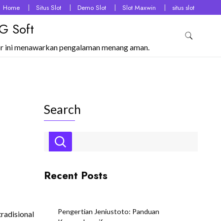
Home
Situs Slot
Demo Slot
Slot Maxwin
situs slot
G Soft
acor ini menawarkan pengalaman menang aman.
Search
Recent Posts
Pengertian Jeniustoto: Panduan
radisional