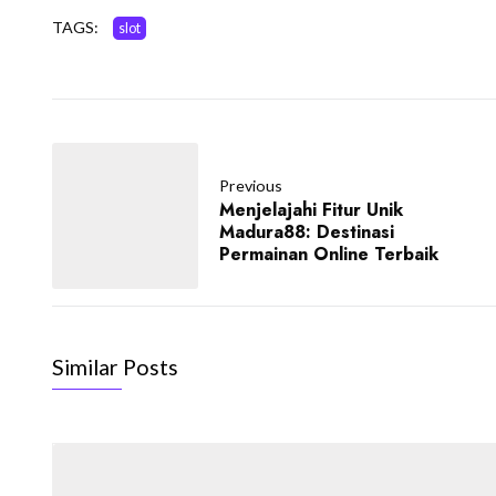
TAGS:
slot
Previous
Menjelajahi Fitur Unik
Madura88: Destinasi
Permainan Online Terbaik
Similar Posts