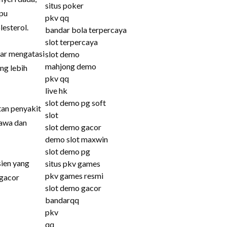
situs poker
mpu
pkv qq
esterol.
bandar bola terpercaya
slot terpercaya
dar mengatasi
slot demo
mahjong demo
ng lebih
pkv qq
live hk
slot demo pg soft
an penyakit
slot
yawa dan
slot demo gacor
demo slot maxwin
slot demo pg
ien yang
situs pkv games
pkv games resmi
agacor
slot demo gacor
bandarqq
pkv
qq