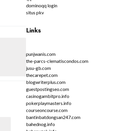
dominoqq login
situs pkv
Links
punjwanis.com
the-parcs-clematiscondos.com
jusu-gb.com
thecarepet.com
blogwriterplus.com
guestpostingseo.com
casinogambitpro.info
pokerplaymasters.info
courseoncourse.com
bantinbatdongsan247.com
bahednog.info