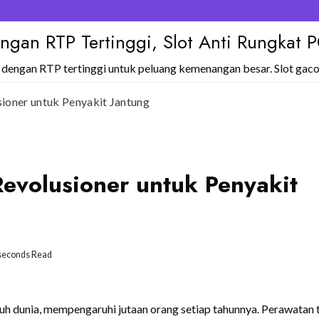
ngan RTP Tertinggi, Slot Anti Rungkat P
ini dengan RTP tertinggi untuk peluang kemenangan besar. Slot g
ioner untuk Penyakit Jantung
evolusioner untuk Penyakit
 seconds Read
uh dunia, mempengaruhi jutaan orang setiap tahunnya. Perawatan t