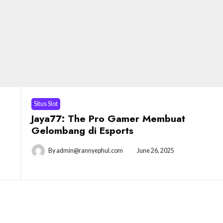
Situs Slot
Jaya77: The Pro Gamer Membuat
Gelombang di Esports
By
admin@rannyephul.com
June 26, 2025