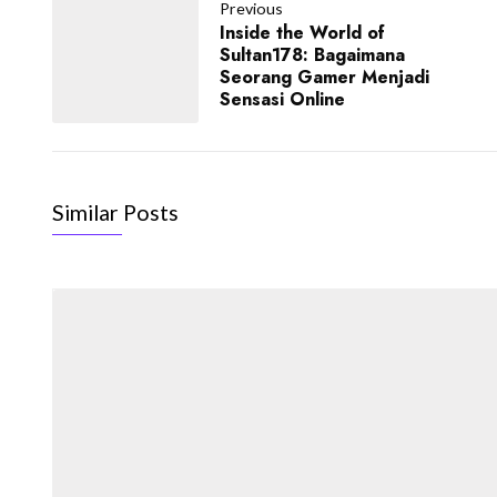
Previous
Inside the World of
Sultan178: Bagaimana
Seorang Gamer Menjadi
Sensasi Online
Similar Posts