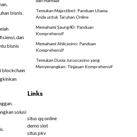
dan Manfaat
man,
Temukan Majestibet: Panduan Utama
han bisnis.
Anda untuk Taruhan Online
Memahami Saung4D: Panduan
elah
Komprehensif
siensi, dan
Memahami Ahlicasino: Panduan
tu bisnis
Komprehensif
Temukan Dunia Juruscasino yang
Menyenangkan: Tinjauan Komprehensif
si blockchain
ngkinkan
Links
nggan.
ngkan solusi
situs qq online
demo slot
s.
situs pkv