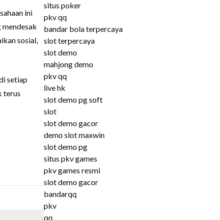
situs poker
sahaan ini
pkv qq
ng mendesak
bandar bola terpercaya
kan sosial,
slot terpercaya
slot demo
mahjong demo
pkv qq
di setiap
live hk
 terus
slot demo pg soft
slot
slot demo gacor
demo slot maxwin
slot demo pg
situs pkv games
pkv games resmi
slot demo gacor
bandarqq
pkv
qq