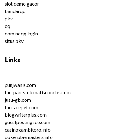
slot demo gacor
bandarqq
pkv
qq
dominoqq login
situs pkv
Links
punjwanis.com
the-parcs-clematiscondos.com
jusu-gb.com
thecarepet.com
blogwriterplus.com
guestpostingseo.com
casinogambitpro.info
pokerplaymasters.info