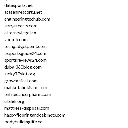
datasports.net
atasehirescortu.net
engineeringtechub.com
jerryescorts.com
attorneylegal.co
voomb.com
techgadgetpoint.com
tvsportsguide24.com
sportsreviews24.com
dubai360blog.com
lucky77slot.org
growmefast.com
mahkotahokislot.com
onlinecancerpharm.com
ufalek.org
mattress-disposal.com
happyflooringandcabinets.com
bodybuildinglife.co