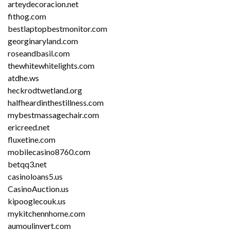
arteydecoracion.net
fithog.com
bestlaptopbestmonitor.com
georginaryland.com
roseandbasil.com
thewhitewhitelights.com
atdhe.ws
heckrodtwetland.org
halfheardinthestillness.com
mybestmassagechair.com
ericreed.net
fluxetine.com
mobilecasino8760.com
betqq3.net
casinoloans5.us
CasinoAuction.us
kipooglecouk.us
mykitchennhome.com
aumoulinvert.com