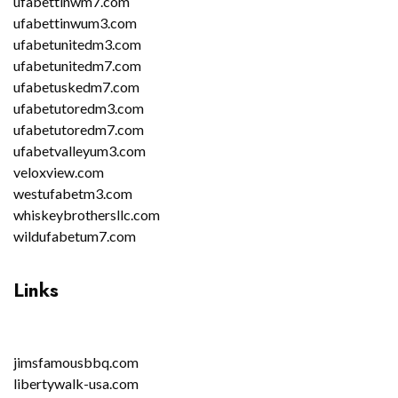
ufabettinwm7.com
ufabettinwum3.com
ufabetunitedm3.com
ufabetunitedm7.com
ufabetuskedm7.com
ufabetutoredm3.com
ufabetutoredm7.com
ufabetvalleyum3.com
veloxview.com
westufabetm3.com
whiskeybrothersllc.com
wildufabetum7.com
Links
jimsfamousbbq.com
libertywalk-usa.com