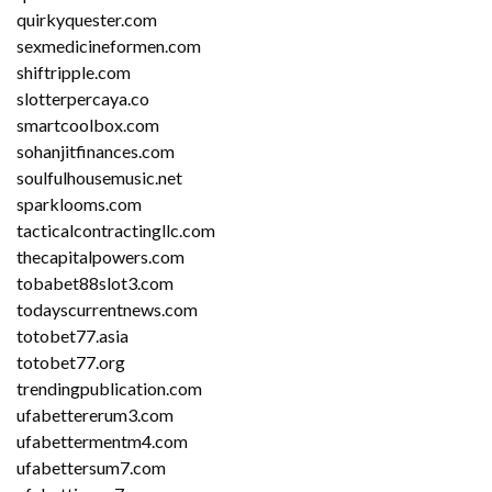
quirkyquester.com
sexmedicineformen.com
shiftripple.com
slotterpercaya.co
smartcoolbox.com
sohanjitfinances.com
soulfulhousemusic.net
sparklooms.com
tacticalcontractingllc.com
thecapitalpowers.com
tobabet88slot3.com
todayscurrentnews.com
totobet77.asia
totobet77.org
trendingpublication.com
ufabettererum3.com
ufabettermentm4.com
ufabettersum7.com