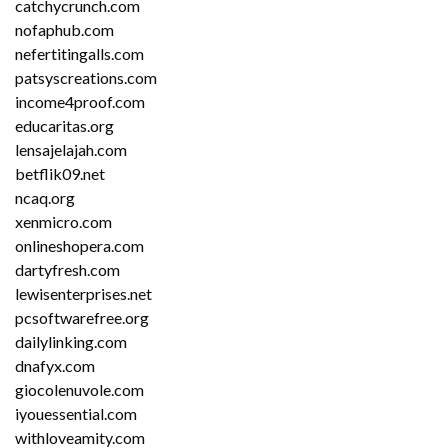
catchycrunch.com
nofaphub.com
nefertitingalls.com
patsyscreations.com
income4proof.com
educaritas.org
lensajelajah.com
betflik09.net
ncaq.org
xenmicro.com
onlineshopera.com
dartyfresh.com
lewisenterprises.net
pcsoftwarefree.org
dailylinking.com
dnafyx.com
giocolenuvole.com
iyouessential.com
withloveamity.com