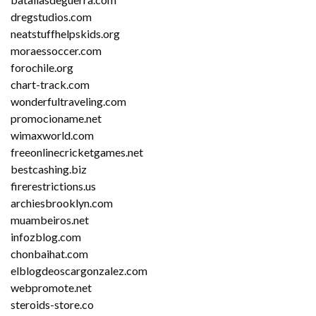
dregstudios.com
neatstuffhelpskids.org
moraessoccer.com
forochile.org
chart-track.com
wonderfultraveling.com
promocioname.net
wimaxworld.com
freeonlinecricketgames.net
bestcashing.biz
firerestrictions.us
archiesbrooklyn.com
muambeiros.net
infozblog.com
chonbaihat.com
elblogdeoscargonzalez.com
webpromote.net
steroids-store.co