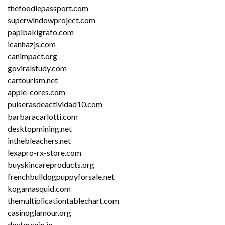
thefoodiepassport.com
superwindowproject.com
papibakigrafo.com
icanhazjs.com
canimpact.org
goviralstudy.com
cartourism.net
apple-cores.com
pulserasdeactividad10.com
barbaracarlotti.com
desktopmining.net
inthebleachers.net
lexapro-rx-store.com
buyskincareproducts.org
frenchbulldogpuppyforsale.net
kogamasquid.com
themultiplicationtablechart.com
casinoglamour.org
dextercoin.io