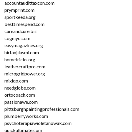
accountaudittaxcon.com
prymprint.com
sportkeeda.org
besttimespend.com
careandcure.biz
cogniyo.com
easymagazines.org
hirfanjilasmi.com
hometricks.org
leathercraftpro.com
microgridpower.org
mixiqo.com
needglobe.com
ortocoach.com
passionawe.com
pittsburghpaintingprofessionals.com
plumberryworks.com
psychoterapiawioletanowak.com
quickultimate.com