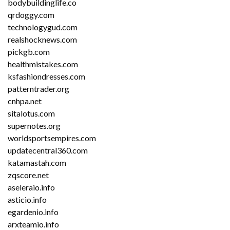
bodybuildinglife.co
qrdoggy.com
technologygud.com
realshocknews.com
pickgb.com
healthmistakes.com
ksfashiondresses.com
patterntrader.org
cnhpa.net
sitalotus.com
supernotes.org
worldsportsempires.com
updatecentral360.com
katamastah.com
zqscore.net
aseleraio.info
asticio.info
egardenio.info
arxteamio.info