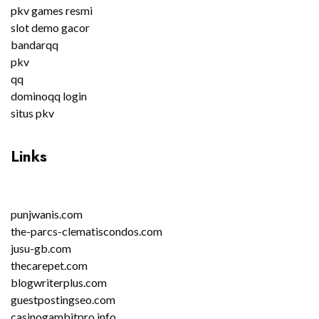
pkv games resmi
slot demo gacor
bandarqq
pkv
qq
dominoqq login
situs pkv
Links
punjwanis.com
the-parcs-clematiscondos.com
jusu-gb.com
thecarepet.com
blogwriterplus.com
guestpostingseo.com
casinogambitpro.info