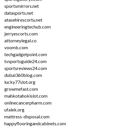
sportsmirrors.net
datasports.net
atasehirescortu.net
engineeringtechub.com
jerryescorts.com
attorneylegal.co
voomb.com
techgadgetpoint.com
tvsportsguide24.com
sportsreviews24.com
dubai360blog.com
lucky77slot.org
growmefast.com
mahkotahokislot.com
onlinecancerpharm.com
ufalek.org
mattress-disposal.com
happyflooringandcabinets.com