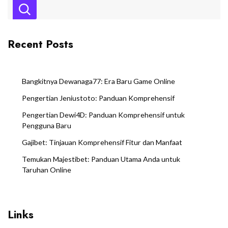
Recent Posts
Bangkitnya Dewanaga77: Era Baru Game Online
Pengertian Jeniustoto: Panduan Komprehensif
Pengertian Dewi4D: Panduan Komprehensif untuk
Pengguna Baru
Gajibet: Tinjauan Komprehensif Fitur dan Manfaat
Temukan Majestibet: Panduan Utama Anda untuk
Taruhan Online
Links