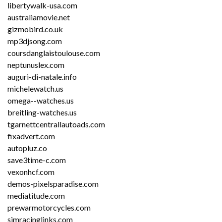
libertywalk-usa.com
australiamovie.net
gizmobird.co.uk
mp3djsong.com
coursdanglaistoulouse.com
neptunuslex.com
auguri-di-natale.info
michelewatch.us
omega--watches.us
breitling-watches.us
tgarnettcentrallautoads.com
fixadvert.com
autopluz.co
save3time-c.com
vexonhcf.com
demos-pixelsparadise.com
mediatitude.com
prewarmotorcycles.com
simracinglinks.com