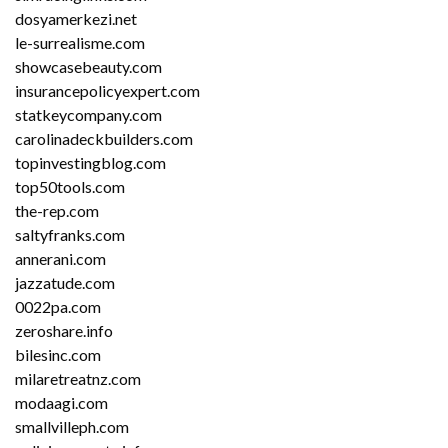
dosyamerkezi.net
le-surrealisme.com
showcasebeauty.com
insurancepolicyexpert.com
statkeycompany.com
carolinadeckbuilders.com
topinvestingblog.com
top50tools.com
the-rep.com
saltyfranks.com
annerani.com
jazzatude.com
0022pa.com
zeroshare.info
bilesinc.com
milaretreatnz.com
modaagi.com
smallvilleph.com