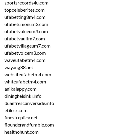
sportsrecords4u.com
topceleberites.com
ufabetting8m4.com
ufabetunionum3.com
ufabetvalueum3.com
ufabetvaultm7.com
ufabetvillageum7.com
ufabetvoicem3.com
waveufabetm4.com
wayang88.net
websiteufabetm4.com
whiteufabetm4.com
anikalappy.com
dininghelsinki.info
duanfrescariverside.info
etilerx.com
finestreplica.net
flounderandfumble.com
healthohunt.com