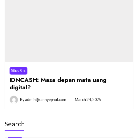
Situs Slot
IDNCASH: Masa depan mata uang
digital?
By
admin@rannyephul.com
March 24, 2025
Search