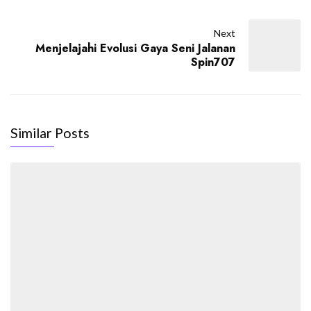
Next
Menjelajahi Evolusi Gaya Seni Jalanan
Spin707
Similar Posts