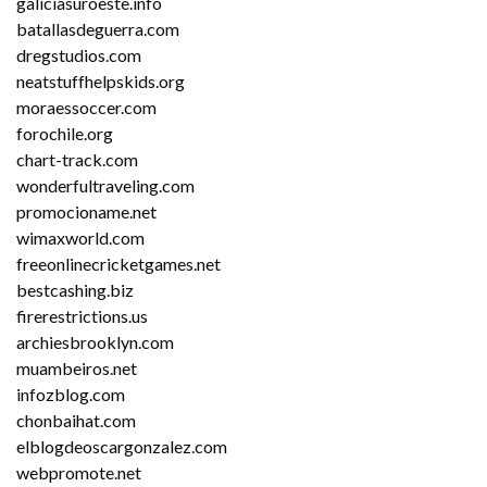
galiciasuroeste.info
batallasdeguerra.com
dregstudios.com
neatstuffhelpskids.org
moraessoccer.com
forochile.org
chart-track.com
wonderfultraveling.com
promocioname.net
wimaxworld.com
freeonlinecricketgames.net
bestcashing.biz
firerestrictions.us
archiesbrooklyn.com
muambeiros.net
infozblog.com
chonbaihat.com
elblogdeoscargonzalez.com
webpromote.net