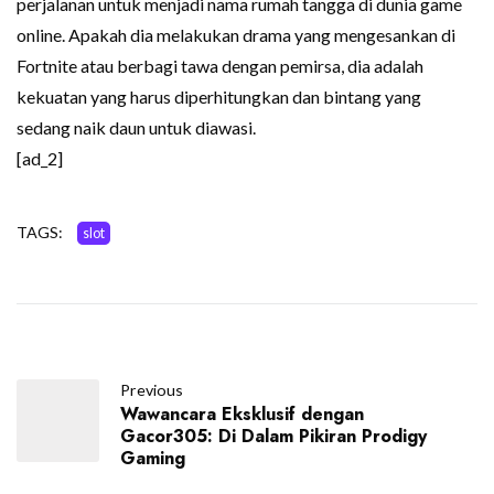
perjalanan untuk menjadi nama rumah tangga di dunia game
online. Apakah dia melakukan drama yang mengesankan di
Fortnite atau berbagi tawa dengan pemirsa, dia adalah
kekuatan yang harus diperhitungkan dan bintang yang
sedang naik daun untuk diawasi.
[ad_2]
TAGS:
slot
Previous
Wawancara Eksklusif dengan
Gacor305: Di Dalam Pikiran Prodigy
Gaming