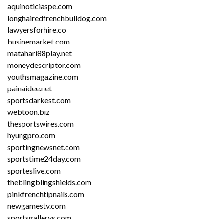
aquinoticiaspe.com
longhairedfrenchbulldog.com
lawyersforhire.co
businemarket.com
matahari88play.net
moneydescriptor.com
youthsmagazine.com
painaidee.net
sportsdarkest.com
webtoon.biz
thesportswires.com
hyungpro.com
sportingnewsnet.com
sportstime24day.com
sporteslive.com
theblingblingshields.com
pinkfrenchtipnails.com
newgamestv.com
sportsgallerys.com